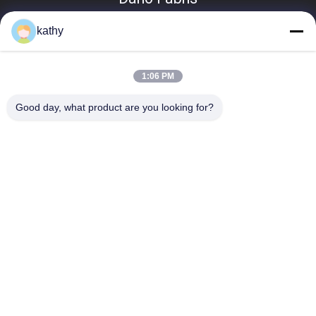
kathy
1:06 PM
Good day, what product are you looking for?
populaire categorieën
Alle
Geborduurde 
Lovertje 
Kantstof
Geborduurde Stof
Geribde Kantstof
3D Bloemenkantstof
De Versiering Van 
Geborduurde 
Het Polyesterkant
Oogjestof
De Stof Van Het 
Tulle Mesh Fabric
Rekkant