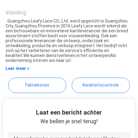
Guangzhou Leafy Textiles CO.,
Ltd.
Inleiding
Guangzhou Leafy Lace CO., Ltd. werd opgericht in Guangzhou
City, Guangzhou Province in 2016.Leafy Lace wordt erkend als
een betrouwbare en innovatieve kantleverancier die een breed
assortiment stoffen biedt voor vrouwen­kleding. Ook een
professionele leverancier die ontwerp, onderzoek en
ontwikkeling, productie en verkoop integreert. Het bedrijf richt
zich op het verbeteren van de service's efficiëntie en
kwaliteit.We kunnen dienstverlenen in het ontwerpenAls
onderneming streven we naar uit
Leer meer >
Fabrieksreis
Kwaliteitscontrole
Laat een bericht achter
We bellen je snel terug!