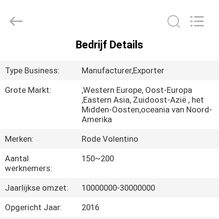
Leafy
Textiles
CO.,
Ltd..
All
Rights
Bedrijf Details
Reserved.
THUIS
Type Business:
Manufacturer,Exporter
PRODUCTEN
Grote Markt:
,Western Europe, Oost-Europa
,Eastern Asia, Zuidoost-Azië , het
Midden-Oosten,oceania van Noord-
OVER
Amerika
ONS
Merken:
Rode Volentino
Aantal
150~200
FABRIEKSREIS
werknemers:
Jaarlijkse omzet:
10000000-30000000
KWALITEITSCONTROLE
Opgericht Jaar:
2016