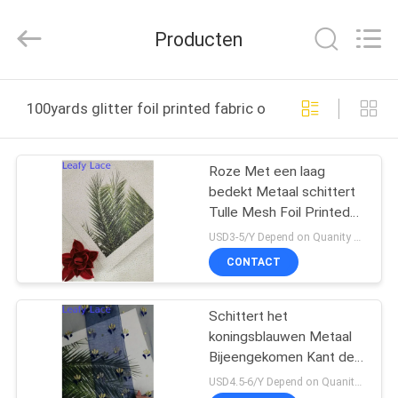
Leafy
Textiles
CO.,
Producten
Ltd..
All
Rights
Reserved.
THUIS
100yards glitter foil printed fabric online fabricage
PRODUCTEN
Roze Met een laag
bedekt Metaal schittert
OVER
Tulle Mesh Foil Printed
ONS
Fabric
USD3-5/Y Depend on Quanity MOQ:10yards
CONTACT
FABRIEKSREIS
Schittert het
koningsblauwen Metaal
KWALITEITSCONTROLE
Bijeengekomen Kant de
gedrukte Stof van Tulle
USD4.5-6/Y Depend on Quanity MOQ:10yards