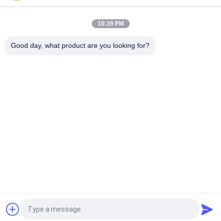
10:39 PM
Good day, what product are you looking for?
populaire categorieën
Alle
Geborduurde 
Lovertje 
Kantstof
Geborduurde Stof
Geribde Kantstof
3D Bloemenkantstof
De Versiering Van 
Geborduurde 
Het Polyesterkant
Oogjestof
De Stof Van Het 
Tulle Mesh Fabric
Rekkant
Vraag een offerte aan