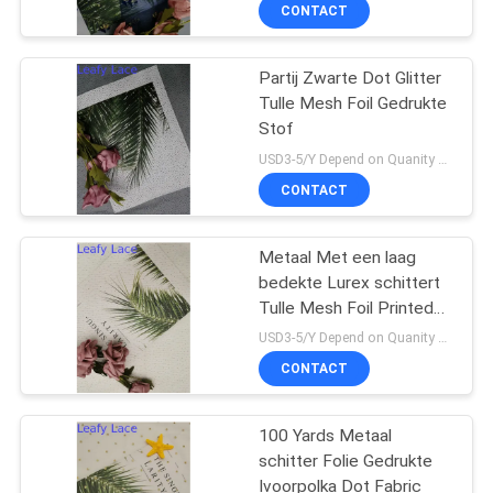
Mesh Foil
CONTACTEER
CONTACT
ONS
Partij Zwarte Dot Glitter
Tulle Mesh Foil Gedrukte
NIEUWS
Stof
USD3-5/Y Depend on Quanity MOQ:10yards
VRAAG
CONTACT
EEN
OFFERTE
Metaal Met een laag
bedekte Lurex schittert
AAN
Tulle Mesh Foil Printed
Fabric
USD3-5/Y Depend on Quanity MOQ:10yards
SITEMAP
CONTACT
PRIVACYBELEID
100 Yards Metaal
schitter Folie Gedrukte
Ivoorpolka Dot Fabric