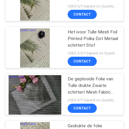
USD3-5/Y Depend on Quanity MOQ:10yards
CONTACT
Het ivoor Tulle Mesh Foil
Printed Polka Dot Metaal
schittert Stof
USD3.5-5/Y Depend on Quanity MOQ:10yards
CONTACT
De geplooide Folie van
Tulle drukte Zwarte
schittert Mesh Fabric
For Lady Evening-Kleding
USD3-5/Y Depend on Quanity MOQ:10yards
CONTACT
Gedrukte de folie