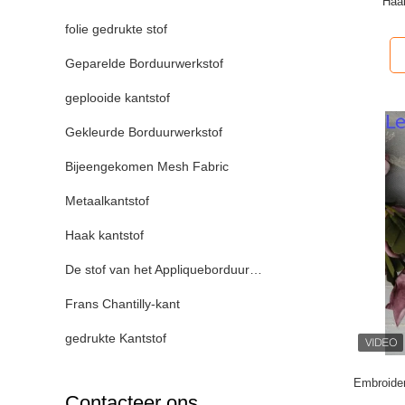
Haak
folie gedrukte stof
Geparelde Borduurwerkstof
geplooide kantstof
Gekleurde Borduurwerkstof
Bijeengekomen Mesh Fabric
Metaalkantstof
Haak kantstof
De stof van het Appliqueborduurwerk
Frans Chantilly-kant
gedrukte Kantstof
Embroider
Contacteer ons