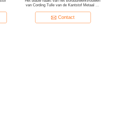
stof
Het blauw haakt van het Borduurwerkvrouwen
van Cording Tulle van de Kantstof Metaal de
Kledingsstof
Contact