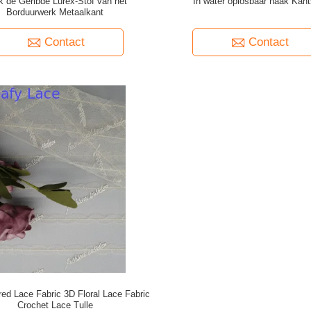
 de Geribde Lurex-Stof van het
In water oplosbaar haak Kant
Borduurwerk Metaalkant
Contact
Contact
ed Lace Fabric 3D Floral Lace Fabric
Crochet Lace Tulle