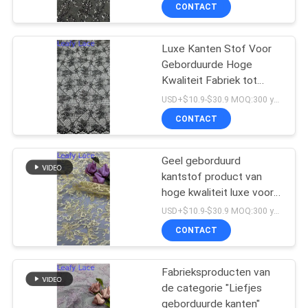
CONTACTEER
CONTACT
ONS
Luxe Kanten Stof Voor
50
Geborduurde Hoge
NIEUWS
Kwaliteit Fabriek tot
Geribde Kantstof
Trouwjurken
USD+$10.9-$30.9 MOQ:300 yard
VRAAG
CONTACT
EEN
OFFERTE
Geel geborduurd
kantstof product van
AAN
hoge kwaliteit luxe voor
37
trouwjurken en
USD+$10.9-$30.9 MOQ:300 yard
avondjurken
SITEMAP
CONTACT
3D Bloemenkantstof
PRIVACYBELEID
Fabrieksproducten van
de categorie "Liefjes
geborduurde kanten"