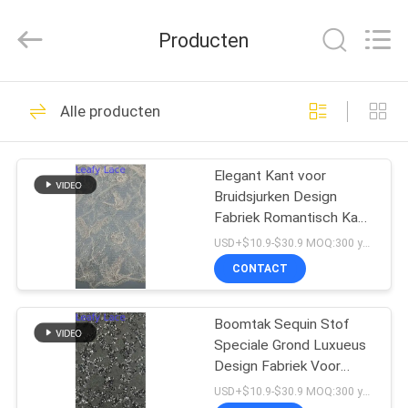
Leafy
Textiles
CO.,
Producten
Ltd..
All
Rights
Reserved.
THUIS
256
Alle producten
Geborduurde
PRODUCTEN
Kantstof
Elegant Kant voor
Bruidsjurken Design
OVER
Fabriek Romantisch Kant
ONS
voor Eeuwige Momenten
USD+$10.9-$30.9 MOQ:300 yard
CONTACT
184
FABRIEKSREIS
Lovertje
Boomtak Sequin Stof
Speciale Grond Luxueus
KWALITEITSCONTROLE
Geborduurde Stof
Design Fabriek Voor
Galajurken Feestjurken
USD+$10.9-$30.9 MOQ:300 yard