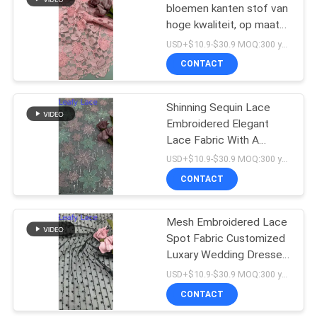
bloemen kanten stof van
hoge kwaliteit, op maat
17
gemaakte luxe
USD+$10.9-$30.9 MOQ:300 yard
trouwjurken
De Stof van het
CONTACT
rekkant
Shinning Sequin Lace
Embroidered Elegant
Lace Fabric With A
Couture touch Fabric
USD+$10.9-$30.9 MOQ:300 yard
Customized Luxary
CONTACT
61
Wedding Dresses Gowns
Mesh Embroidered Lace
Tulle Mesh Fabric
Spot Fabric Customized
Luxary Wedding Dresses
Gowns
USD+$10.9-$30.9 MOQ:300 yard
CONTACT