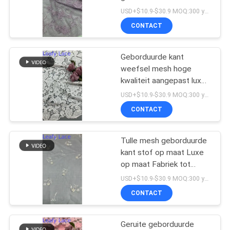
USD+$10.9-$30.9 MOQ:300 yard
CONTACT
13
de versiering van het
Geborduurde kant
weefsel mesh hoge
polyesterkant
kwaliteit aangepast luxe
tot bruidsjurken jurken
USD+$10.9-$30.9 MOQ:300 yard
CONTACT
Tulle mesh geborduurde
26
kant stof op maat Luxe
Geborduurde
op maat Fabriek tot
bruidsjurken jurken
USD+$10.9-$30.9 MOQ:300 yard
Oogjestof
CONTACT
Geruite geborduurde