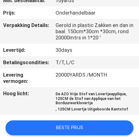
Min. bestelaantal:
10yards
CONTACTEER
ONS
Prijs:
Onderhandelbaar
Verpakking Details:
Gerold in plastic Zakken en dan in
baal. 150cm*30cm *30cm, rond
NIEUWS
20000mtrs in 1*20 '
Levertijd:
30days
VRAAG
EEN
Betalingscondities:
T/T, L/C
OFFERTE
Levering
20000YARDS /MONTH
vermogen:
AAN
Hoog licht:
,
De AZO Vrije Stof van Lovertjeapplique
125CM de Stof van Applique van het
SITEMAP
Borduurwerklovertje
,
125CM Lovertje Uitgeboorde Kantstof
PRIVACYBELEID
BESTE PRIJS