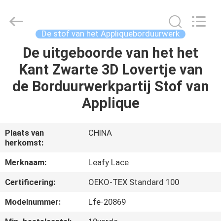
Leafy
Textiles
CO.,
Ltd..
All
De stof van het Appliqueborduurwerk
Rights
Reserved.
De uitgeboorde van het het
THUIS
Kant Zwarte 3D Lovertje van
PRODUCTEN
de Borduurwerkpartij Stof van
Applique
OVER
ONS
Plaats van
CHINA
herkomst:
FABRIEKSREIS
Merknaam:
Leafy Lace
Certificering:
OEKO-TEX Standard 100
KWALITEITSCONTROLE
Modelnummer:
Lfe-20869