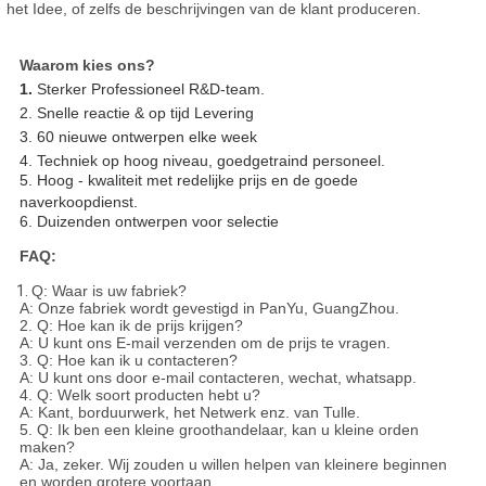
het Idee, of zelfs de beschrijvingen van de klant produceren.
Waarom kies ons?
1.
Sterker Professioneel R&D-team.
2. Snelle reactie & op tijd Levering
3. 60 nieuwe ontwerpen elke week
4. Techniek op hoog niveau, goedgetraind personeel.
5. Hoog - kwaliteit met redelijke prijs en de goede
naverkoopdienst.
6. Duizenden ontwerpen voor selectie
FAQ:
1.
Q: Waar is uw fabriek?
A: Onze fabriek wordt gevestigd in PanYu, GuangZhou.
2. Q: Hoe kan ik de prijs krijgen?
A: U kunt ons E-mail verzenden om de prijs te vragen.
3. Q: Hoe kan ik u contacteren?
A: U kunt ons door e-mail contacteren, wechat, whatsapp.
4. Q: Welk soort producten hebt u?
A: Kant, borduurwerk, het Netwerk enz. van Tulle.
5. Q: Ik ben een kleine groothandelaar, kan u kleine orden
maken?
A: Ja, zeker. Wij zouden u willen helpen van kleinere beginnen
en worden grotere voortaan.