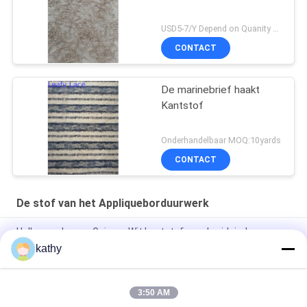
USD5-7/Y Depend on Quanity MOQ:10yards
CONTACT
De marinebrief haakt
Kantstof
Onderhandelbaar MOQ:10yards
CONTACT
De stof van het Appliqueborduurwerk
Hollow-up Luxury Guipure Wit kantstof voor bruidsjurk
kathy
Gerecycleerde het Borduurwerkstof van Applique van de
Laserbesnoeiing voor Avondjurk
3:50 AM
100% van het de Besnoeiingskant van de polyesterlaser de