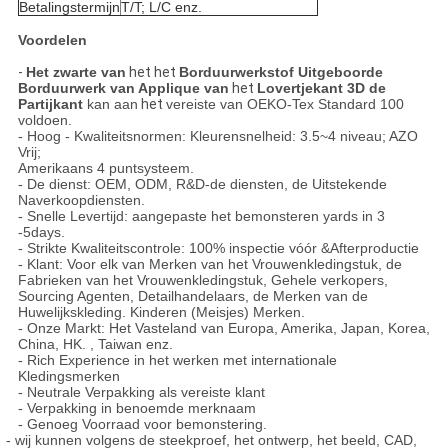
Betalingstermijn
T/T; L/C enz.
Voordelen
-
Het zwarte van
het het
Borduurwerkstof Uitgeboorde
Borduurwerk van Applique van
het
Lovertjekant 3D de
Partijkant
kan aan
het
vereiste van OEKO-Tex Standard 100
voldoen.
- Hoog - Kwaliteitsnormen: Kleurensnelheid: 3.5~4 niveau; AZO
Vrij;
Amerikaans 4 puntsysteem.
- De dienst: OEM, ODM, R&D-de diensten, de Uitstekende
Naverkoopdiensten.
- Snelle Levertijd: aangepaste het bemonsteren yards in 3
-5days.
- Strikte Kwaliteitscontrole: 100% inspectie vóór &Afterproductie
- Klant: Voor elk van Merken van het Vrouwenkledingstuk, de
Fabrieken van het Vrouwenkledingstuk, Gehele verkopers,
Sourcing Agenten, Detailhandelaars, de Merken van de
Huwelijkskleding. Kinderen (Meisjes) Merken.
- Onze Markt: Het Vasteland van Europa, Amerika, Japan, Korea,
China, HK. , Taiwan enz.
- Rich Experience in het werken met internationale
Kledingsmerken
- Neutrale Verpakking als vereiste klant
- Verpakking in benoemde merknaam
- Genoeg Voorraad voor bemonstering.
- wij kunnen volgens de steekproef, het ontwerp, het beeld, CAD,