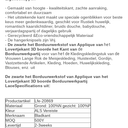
-
Gemaakt van hoogte - kwaliteitskant, zachte aanraking,
comfortabel en duurzaam
- Het uitstekende kant maakt uw speciale ogenblikken voor beste
keus meer gedenkwaardig, geschikt voor Rustiek huwelijk,
romantisch kaarslichtdiner, bruids douche, babydouche,
verjaardagspartij of dagelijks gebruik
- Gerecycleerd &Eco-vriendschappelijk Materiaal
- De hangerknipsels zijn Vrij.
-
De zwarte het Borduurwerkstof van Applique van
het
Lovertjekant 3D boorde het Kant van
de
Borduurwerkpartij
voor van
het de
Kledingskledingstuk van
de
Vrouwen Lange Rok de Meisjeskleding, Huistextiel, Gordijn,
Vastzettende Artikelen, Kleding, Hoeden, Huwelijkskleding,
Blouses, enz. uit
De zwarte het Borduurwerkstof van Applique van het
Lovertjekant 3D boorde Borduurwerkpartij
LaceSpecifications uit:
Productartikel
Lfe-20869
Materiaal
Grond: 100%N gezicht: 100%P
Kleur
ALS Vereiste
Merknaam
Bladkant
MOQ
500Y
Levertijd
2-3weeks