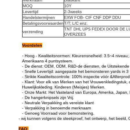
Merknaam
Bladkant
MOQ
10
Y
Levertijd
2-3weeks
Handelstermijnen
EXW FOB- CIF CNF DDP DDU
Betalingsvoorwaarden
T/T; L/C enz.
TNT DHL UPS FEDEX DOOR DE 
verzending
OVERZEES
Voordelen
-
Hoog - Kwaliteitsnormen: Kleurensnelheid: 3.5~4 niveau; 
Amerikaans 4 puntsysteem.
- De dienst: OEM, ODM, R&D-de diensten, de Uitstekende
- Snelle Levertijd: aangepaste het bemonsteren yards in 3
- Strikte Kwaliteitscontrole: 100% inspectie vóór &Afterprod
- Klant: Voor elk van Merken van het Vrouwenkledingstuk,
Huwelijkskleding. Kinderen (Meisjes) Merken.
- Onze Markt: Het Vasteland van Europa, Amerika, Japan, 
- De hangerknipsels zijn Vrij.
- Neutrale Verpakking als vereiste klant
- Verpakking in benoemde merknaam
- Genoeg Voorraad voor bemonstering.
- wij kunnen volgens de steekproef, het ontwerp, het beeld, 
FAQ: