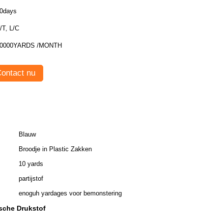
0days
/T, L/C
0000YARDS /MONTH
ontact nu
Blauw
Broodje in Plastic Zakken
10 yards
partijstof
enoguh yardages voor bemonstering
sche Drukstof