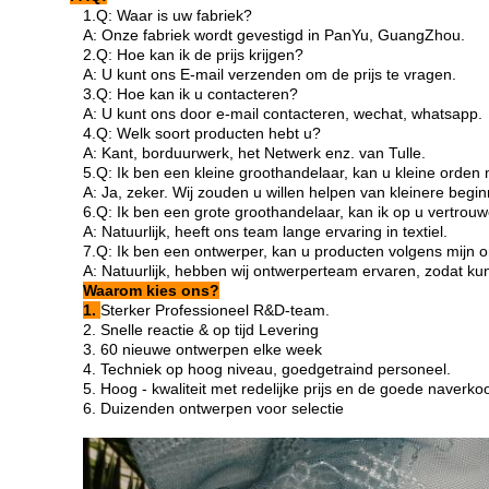
1.Q: Waar is uw fabriek?
A: Onze fabriek wordt gevestigd in PanYu, GuangZhou.
2.Q: Hoe kan ik de prijs krijgen?
A: U kunt ons E-mail verzenden om de prijs te vragen.
3.Q: Hoe kan ik u contacteren?
A: U kunt ons door e-mail contacteren, wechat, whatsapp.
4.Q: Welk soort producten hebt u?
A: Kant, borduurwerk, het Netwerk enz. van Tulle.
5.Q: Ik ben een kleine groothandelaar, kan u kleine orde
A: Ja, zeker. Wij zouden u willen helpen van kleinere beg
6.Q: Ik ben een grote groothandelaar, kan ik op u vertrou
A: Natuurlijk, heeft ons team lange ervaring in textiel.
7.Q: Ik ben een ontwerper, kan u producten volgens mijn
A: Natuurlijk, hebben wij ontwerperteam ervaren, zodat k
Waarom kies ons?
1.
Sterker Professioneel R&D-team.
2. Snelle reactie & op tijd Levering
3. 60 nieuwe ontwerpen elke week
4. Techniek op hoog niveau, goedgetraind personeel.
5. Hoog - kwaliteit met redelijke prijs en de goede naverko
6. Duizenden ontwerpen voor selectie