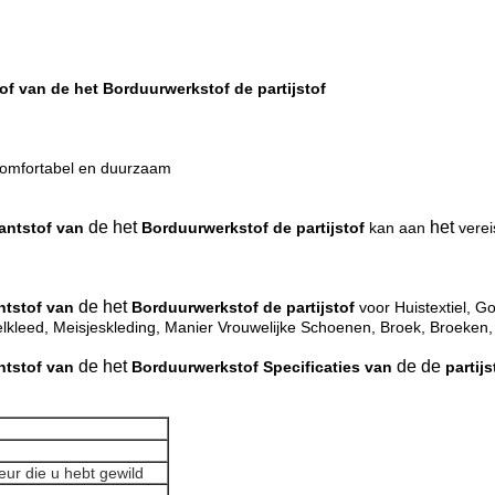
 van de het Borduurwerkstof de partijstof
 comfortabel en duurzaam
de het
het
antstof van
Borduurwerkstof de partijstof
kan aan
vere
de het
ntstof van
Borduurwerkstof de partijstof
voor Huistextiel, G
lkleed, Meisjeskleding, Manier Vrouwelijke Schoenen, Broek, Broeken, 
de het
de de
ntstof van
Borduurwerkstof Specificaties van
partijs
eur die u hebt gewild