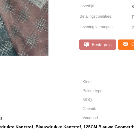
Levertijd:
3
Betalingscondities:
T
Levering vermogen:
2
C
Beste prijs
Kleur:
Pakkettype:
MOQ:
Gebruik:
g
Voorraad:
drukte Kantstof
Blauwdrukke Kantstof
125CM Blauwe Geometri
,
,