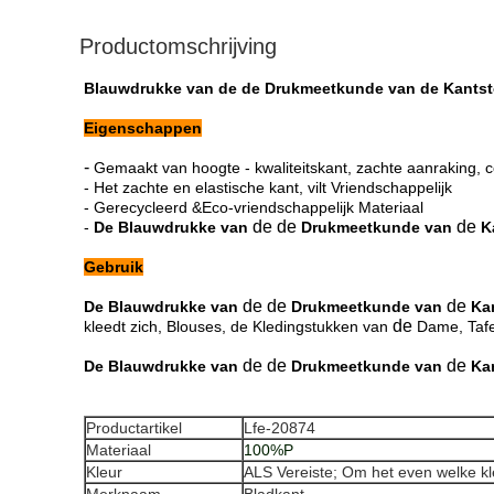
Productomschrijving
Blauwdrukke van de de Drukmeetkunde van de Kantstof
Eigenschappen
-
Gemaakt van hoogte - kwaliteitskant, zachte aanraking,
- Het zachte en elastische kant, vilt Vriendschappelijk
- Gerecycleerd &Eco-vriendschappelijk Materiaal
de de
de
-
De Blauwdrukke van
Drukmeetkunde van
K
Gebruik
de de
de
De Blauwdrukke van
Drukmeetkunde van
Ka
de
kleedt zich, Blouses, de Kledingstukken van
Dame, Tafe
de de
de
De Blauwdrukke van
Drukmeetkunde van
Ka
Productartikel
Lfe-20874
Materiaal
100%P
Kleur
ALS Vereiste; Om het even welke kl