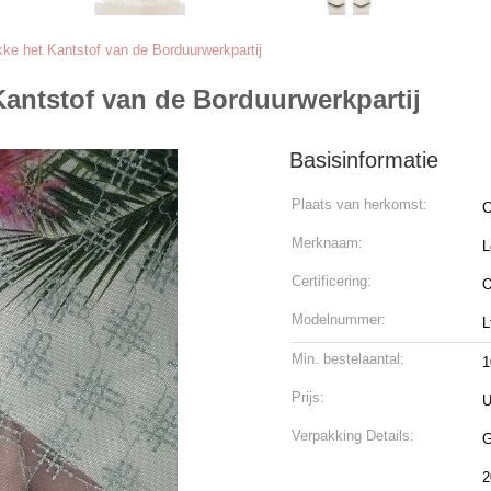
e het Kantstof van de Borduurwerkpartij
antstof van de Borduurwerkpartij
Basisinformatie
Plaats van herkomst:
C
Merknaam:
L
Certificering:
O
Modelnummer:
L
Min. bestelaantal:
1
Prijs:
U
Verpakking Details:
Ge
2