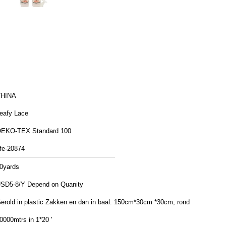
HINA
eafy Lace
EKO-TEX Standard 100
fe-20874
0yards
SD5-8/Y Depend on Quanity
rold in plastic Zakken en dan in baal. 150cm*30cm *30cm, rond
0000mtrs in 1*20 '