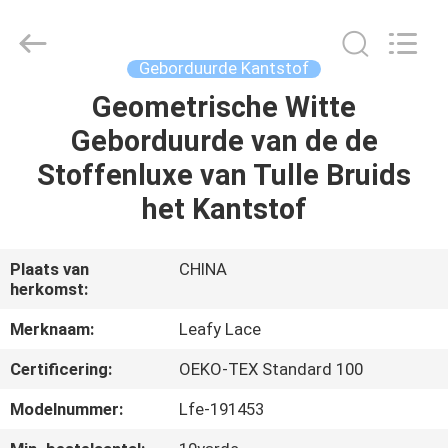
Leafy
Textiles
CO.,
Ltd..
All
Geborduurde Kantstof
Rights
Reserved.
Geometrische Witte
THUIS
Geborduurde van de de
PRODUCTEN
Stoffenluxe van Tulle Bruids
het Kantstof
OVER
ONS
Plaats van
CHINA
herkomst:
FABRIEKSREIS
Merknaam:
Leafy Lace
Certificering:
OEKO-TEX Standard 100
KWALITEITSCONTROLE
Modelnummer:
Lfe-191453