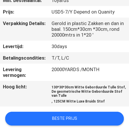
Min. bestelaantal:
10yards
CONTACTEER
ONS
Prijs:
USD5-7/Y Depend on Quanity
Verpakking Details:
Gerold in plastic Zakken en dan in
baal. 150cm*30cm *30cm, rond
NIEUWS
20000mtrs in 1*20 '
Levertijd:
30days
VRAAG
EEN
Betalingscondities:
T/T, L/C
OFFERTE
Levering
20000YARDS /MONTH
vermogen:
AAN
Hoog licht:
,
130*30*30cm Witte Geborduurde Tulle Stof
De geometrische Witte Geborduurde Stof
SITEMAP
van Tulle
,
125CM Witte Luxe Bruids Stof
PRIVACYBELEID
BESTE PRIJS