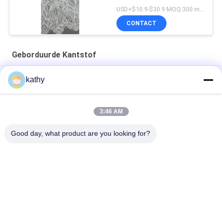
USD+$10.9-$30.9 MOQ:300 meter.
CONTACT
Geborduurde Kantstof
Kanten Stof Wit Geborduurd Kanten Stof Aangepast Ontwerp
kathy
Luxe Geborduurde Kanten Stof Goede Kwaliteit Bloemen
Jurken
3:46 AM
Nylon Polyester Geborduurde Kantstof
Good day, what product are you looking for?
populaire categorieën
Alle
Geborduurde 
Lovertje 
Kantstof
Geborduurde Stof
Geribde Kantstof
3D Bloemenkantstof