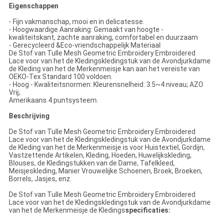
Eigenschappen
-
Fijn vakmanschap, mooi en in delicatesse.
- Hoogwaardige Aanraking: Gemaakt van hoogte -
kwaliteitskant, zachte aanraking, comfortabel en duurzaam
- Gerecycleerd &Eco-vriendschappelijk Materiaal
De Stof van Tulle Mesh Geometric Embroidery Embroidered
Lace voor van het de Kledingskledingstuk van de Avondjurkdame
de Kleding van het de Merkenmeisje kan aan het vereiste van
OEKO-Tex Standard 100 voldoen.
- Hoog - Kwaliteitsnormen: Kleurensnelheid: 3.5~4 niveau; AZO
Vrij;
Amerikaans 4 puntsysteem.
Beschrijving
De Stof van Tulle Mesh Geometric Embroidery Embroidered
Lace voor van het de Kledingskledingstuk van de Avondjurkdame
de Kleding van het de Merkenmeisje is voor Huistextiel, Gordijn,
Vastzettende Artikelen, Kleding, Hoeden, Huwelijkskleding,
Blouses, de Kledingstukken van de Dame, Tafelkleed,
Meisjeskleding, Manier Vrouwelijke Schoenen, Broek, Broeken,
Borrels, Jasjes, enz.
De Stof van Tulle Mesh Geometric Embroidery Embroidered
Lace voor van
het de
Kledingskledingstuk van
de
Avondjurkdame
van
het de
Merkenmeisje de Kledings
specificaties: