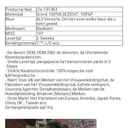
Productartikel
Lfe-191453
Materiaal
Grond: 100%N GEZICHT: 100%P
Kleur
ALS Vereiste; Om het even welke kleur die u
hebt gewild
Merknaam
Bladkant
MOQ
10Y
Levertijd
2-3weeks
Betalingstermijn
T/T; L/C enz.
-
De dienst: OEM, ODM, R&D-de diensten, de Uitstekende
Naverkoopdiensten.
- Snelle Levertijd: aangepaste het bemonsteren yards in 3
-5days.
- Strikte Kwaliteitscontrole: 100% inspectie vóór
&Afterproductie
- Klant: Voor elk van Merken van het Vrouwenkledingstuk, de
Fabrieken van het Vrouwenkledingstuk, Gehele verkopers,
Sourcing Agenten, Detailhandelaars, de Merken van de
Huwelijkskleding. Kinderen (Meisjes) Merken.
- Onze Markt: Het Vasteland van Europa, Amerika, Japan, Korea,
China, HK. , Taiwan enz.
De hangerknipsels zijn Vrij.