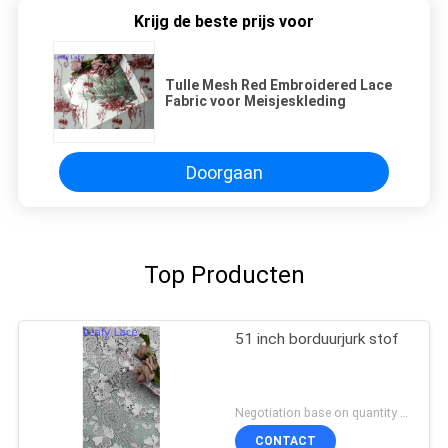
Krijg de beste prijs voor
Tulle Mesh Red Embroidered Lace
Fabric voor Meisjeskleding
Doorgaan
Top Producten
51 inch borduurjurk stof
Negotiation base on quantity MOQ:15y
CONTACT