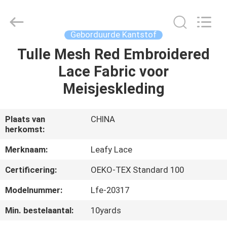
Leafy
Textiles
CO.,
Ltd..
All
Geborduurde Kantstof
Rights
Reserved.
Tulle Mesh Red Embroidered
THUIS
Lace Fabric voor
PRODUCTEN
Meisjeskleding
OVER
Plaats van
CHINA
herkomst:
ONS
Merknaam:
Leafy Lace
FABRIEKSREIS
Certificering:
OEKO-TEX Standard 100
Modelnummer:
Lfe-20317
KWALITEITSCONTROLE
Min. bestelaantal:
10yards