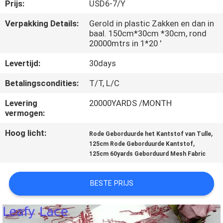
CONTACTEER
Prijs:
USD6-7/Y
ONS
Verpakking Details:
Gerold in plastic Zakken en dan in
baal. 150cm*30cm *30cm, rond
20000mtrs in 1*20 '
NIEUWS
Levertijd:
30days
VRAAG
Betalingscondities:
T/T, L/C
EEN
Levering
20000YARDS /MONTH
vermogen:
OFFERTE
Hoog licht:
,
AAN
Rode Geborduurde het Kantstof van Tulle
,
125cm Rode Geborduurde Kantstof
125cm 60yards Geborduurd Mesh Fabric
SITEMAP
BESTE PRIJS
PRIVACYBELEID