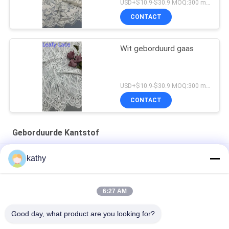
formele kleding
USD+$10.9-$30.9 MOQ:300 meter.
CONTACT
Wit geborduurd gaas
USD+$10.9-$30.9 MOQ:300 meter.
CONTACT
Geborduurde Kantstof
Kanten Stof Wit Geborduurd Kanten Stof Aangepast Ontwerp
kathy
Luxe Geborduurde Kanten Stof Goede Kwaliteit Bloemen
Jurken
6:27 AM
Nylon Polyester Geborduurde Kantstof
Good day, what product are you looking for?