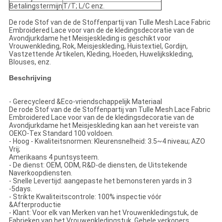
Betalingstermijn
T/T; L/C enz.
De rode Stof van de de Stoffenpartij van Tulle Mesh Lace Fabric
Embroidered Lace voor van de de kledingsdecoratie van de
Avondjurkdame het Meisjeskleding is geschikt voor
Vrouwenkleding, Rok, Meisjeskleding, Huistextiel, Gordijn,
Vastzettende Artikelen, Kleding, Hoeden, Huwelijkskleding,
Blouses, enz.
Beschrijving
-
Gerecycleerd &Eco-vriendschappelijk Materiaal
De rode Stof van de de Stoffenpartij van Tulle Mesh Lace Fabric
Embroidered Lace voor van de de kledingsdecoratie van de
Avondjurkdame het Meisjeskleding kan aan het vereiste van
OEKO-Tex Standard 100 voldoen.
- Hoog - Kwaliteitsnormen: Kleurensnelheid: 3.5~4 niveau; AZO
Vrij;
Amerikaans 4 puntsysteem.
- De dienst: OEM, ODM, R&D-de diensten, de Uitstekende
Naverkoopdiensten.
- Snelle Levertijd: aangepaste het bemonsteren yards in 3
-5days.
- Strikte Kwaliteitscontrole: 100% inspectie vóór
&Afterproductie
- Klant: Voor elk van Merken van het Vrouwenkledingstuk, de
Fabrieken van het Vrouwenkledingstuk, Gehele verkopers,