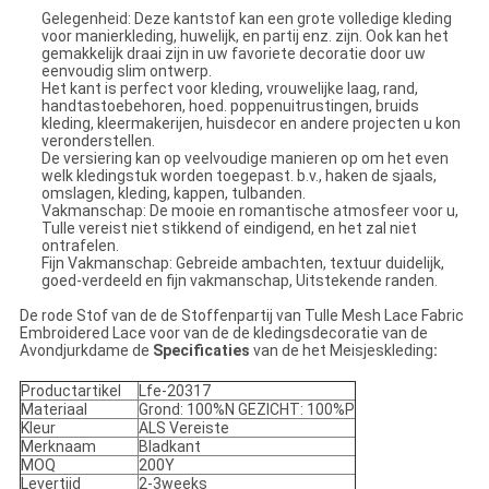
Gelegenheid: Deze kantstof kan een grote volledige kleding
voor manierkleding, huwelijk, en partij enz. zijn. Ook kan het
gemakkelijk draai zijn in uw favoriete decoratie door uw
eenvoudig slim ontwerp.
Het kant is perfect voor kleding, vrouwelijke laag, rand,
handtastoebehoren, hoed. poppenuitrustingen, bruids
kleding, kleermakerijen, huisdecor en andere projecten u kon
veronderstellen.
De versiering kan op veelvoudige manieren op om het even
welk kledingstuk worden toegepast. b.v., haken de sjaals,
omslagen, kleding, kappen, tulbanden.
Vakmanschap: De mooie en romantische atmosfeer voor u,
Tulle vereist niet stikkend of eindigend, en het zal niet
ontrafelen.
Fijn Vakmanschap: Gebreide ambachten, textuur duidelijk,
goed-verdeeld en fijn vakmanschap, Uitstekende randen.
De rode Stof van
de de
Stoffenpartij van Tulle Mesh Lace Fabric
Embroidered Lace voor van
de de
kledingsdecoratie van
de
Avondjurkdame de
Specificaties
van
de het
Meisjeskleding
:
Productartikel
Lfe-20317
Materiaal
Grond: 100%N GEZICHT: 100%P
Kleur
ALS Vereiste
Merknaam
Bladkant
MOQ
200Y
Levertijd
2-3weeks