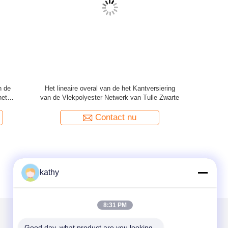
 de
142CM overal het Zwitserse
Van d
eringsstof
Bloemenborduurwerk van het de Versierings
blousebord
Zilveren Contrast van het Polyesterkant
Contact nu
kathy
8:31 PM
Good day, what product are you looking 