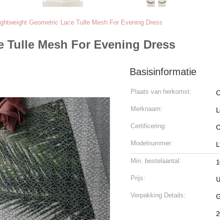
ightweight Geometric Lace Tulle Mesh For Evening Dress
e Tulle Mesh For Evening Dress
Basisinformatie
Plaats van herkomst:
C
Merknaam:
L
Certificering:
O
Modelnummer:
L
Min. bestelaantal:
1
Prijs:
U
Verpakking Details:
Ge
2