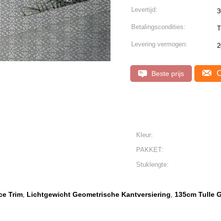
Levertijd:
3
Betalingscondities:
T
Levering vermogen:
2
C
Beste prijs
Kleur:
PAKKET:
Stuklengte:
ce Trim
Lichtgewicht Geometrische Kantversiering
135cm Tulle 
,
,