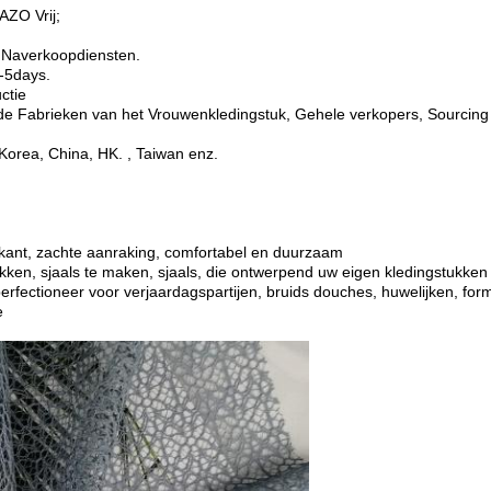
AZO Vrij;
 Naverkoopdiensten.
 -5days.
ctie
 de Fabrieken van het Vrouwenkledingstuk, Gehele verkopers, Sourcin
Korea, China, HK. , Taiwan enz.
kant, zachte aanraking, comfortabel en duurzaam
okken, sjaals te maken, sjaals, die ontwerpend uw eigen kledingstukke
rfectioneer voor verjaardagspartijen, bruids douches, huwelijken, form
e