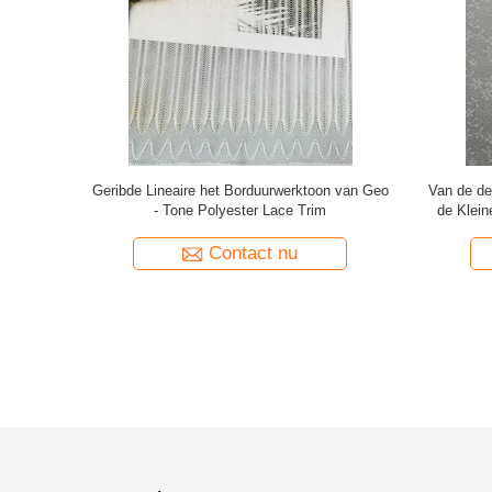
an de ivoor
Van het de Lingerieborduurwerk van de
Het lineai
van het de
Tricolorpolyester de Stof van het het
van de Vlek
Ondergoedkant
Contact nu