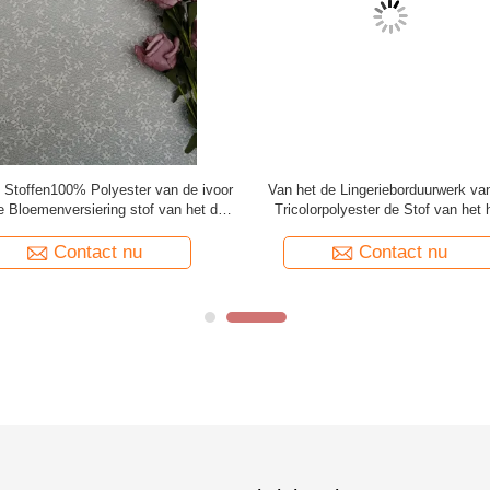
re overal van de het Kantversiering
Van het de Wimperkant van
polyester Netwerk van Tulle Zwarte
kammosselpolyester Witte de Versi
voor Bruids Kleding
Contact nu
Contact nu