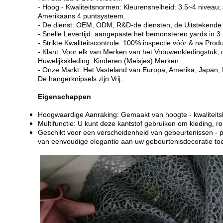
- Hoog - Kwaliteitsnormen: Kleurensnelheid: 3.5~4 niveau; 
Amerikaans 4 puntsysteem.
- De dienst: OEM, ODM, R&D-de diensten, de Uitstekende
- Snelle Levertijd: aangepaste het bemonsteren yards in 3
- Strikte Kwaliteitscontrole: 100% inspectie vóór & na Produ
- Klant: Voor elk van Merken van het Vrouwenkledingstuk,
Huwelijkskleding. Kinderen (Meisjes) Merken.
- Onze Markt: Het Vasteland van Europa, Amerika, Japan, 
De hangerknipsels zijn Vrij.
Eigenschappen
Hoogwaardige Aanraking: Gemaakt van hoogte - kwaliteits
Multifunctie: U kunt deze kantstof gebruiken om kleding, r
Geschikt voor een verscheidenheid van gebeurtenissen - pe
van eenvoudige elegantie aan uw gebeurtenisdecoratie to