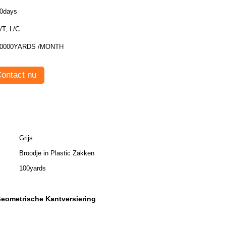
0days
/T, L/C
0000YARDS /MONTH
ontact nu
Grijs
Broodje in Plastic Zakken
100yards
Geometrische Kantversiering