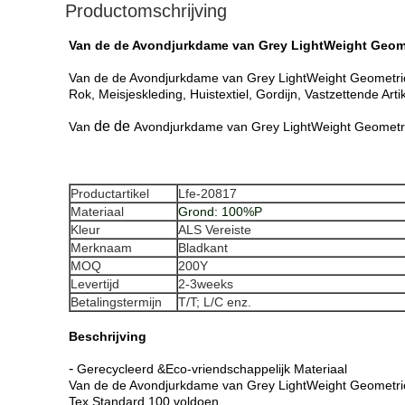
Productomschrijving
Van de de Avondjurkdame van Grey LightWeight Geomet
Van de de Avondjurkdame van Grey LightWeight Geometric L
Rok, Meisjeskleding, Huistextiel, Gordijn, Vastzettende Art
de de
Van
Avondjurkdame van Grey LightWeight Geometri
Productartikel
Lfe-20817
Materiaal
Grond: 100%P
Kleur
ALS Vereiste
Merknaam
Bladkant
MOQ
200Y
Levertijd
2-3weeks
Betalingstermijn
T/T; L/C enz.
Beschrijving
-
Gerecycleerd &Eco-vriendschappelijk Materiaal
Van de de Avondjurkdame van Grey LightWeight Geometric 
Tex Standard 100 voldoen.