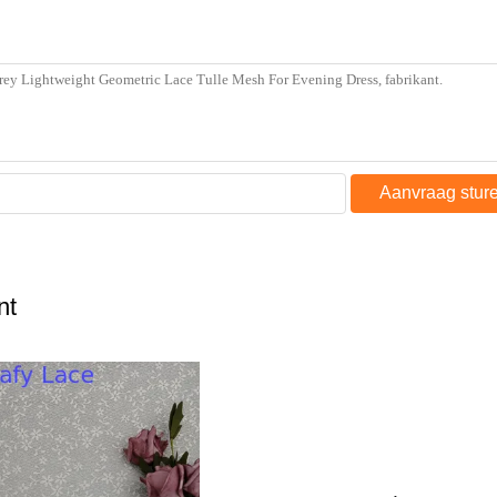
Aanvraag stur
nt