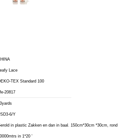
HINA
eafy Lace
EKO-TEX Standard 100
fe-20817
0yards
SD3-6/Y
rold in plastic Zakken en dan in baal. 150cm*30cm *30cm, rond
0000mtrs in 1*20 '