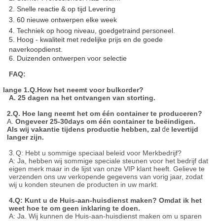
2. Snelle reactie & op tijd Levering
3. 60 nieuwe ontwerpen elke week
4. Techniek op hoog niveau, goedgetraind personeel.
5. Hoog - kwaliteit met redelijke prijs en de goede
naverkoopdienst.
6. Duizenden ontwerpen voor selectie
FAQ:
lange 1.Q.How het neemt voor bulkorder?
A. 25 dagen na het ontvangen van storting.
2.Q. Hoe lang neemt het om één container te produceren?
A.
Ongeveer 25-30days om één container te beëindigen.
Als wij vakantie tijdens productie hebben, zal
de
levertijd
langer zijn.
3.
Q: Hebt u sommige speciaal beleid voor Merkbedrijf?
A: Ja, hebben wij sommige speciale steunen voor het bedrijf dat
eigen merk maar in de lijst van onze VIP klant heeft. Gelieve te
verzenden ons uw verkopende gegevens van vorig jaar, zodat
wij u konden steunen de producten in uw markt.
4.Q: Kunt u de Huis-aan-huisdienst maken? Omdat ik het
weet hoe te om geen inklaring te doen.
A: Ja. Wij kunnen de Huis-aan-huisdienst maken om u sparen