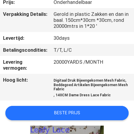
CONTACTEER
Prijs:
Onderhandelbaar
ONS
Verpakking Details:
Gerold in plastic Zakken en dan in
baal. 150cm*30cm *30cm, rond
20000mtrs in 1*20 '
NIEUWS
Levertijd:
30days
VRAAG
Betalingscondities:
T/T, L/C
EEN
Levering
20000YARDS /MONTH
vermogen:
OFFERTE
Hoog licht:
,
AAN
Digitaal Druk Bijeengekomen Mesh Fabric
Beddegoed Artikelen Bijeengekomen Mesh
Fabric
,
140CM Dame Dress Lace Fabric
SITEMAP
BESTE PRIJS
PRIVACYBELEID