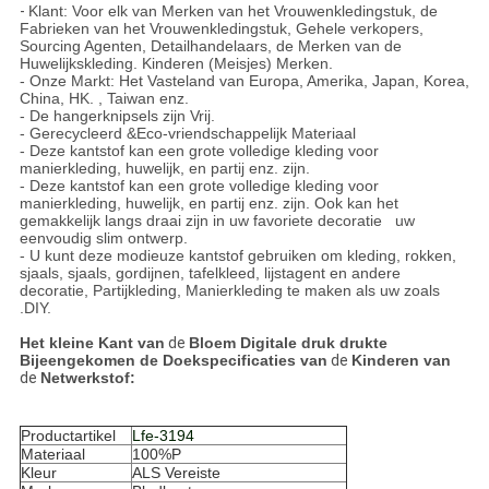
-
Klant: Voor elk van Merken van het Vrouwenkledingstuk, de
Fabrieken van het Vrouwenkledingstuk, Gehele verkopers,
Sourcing Agenten, Detailhandelaars, de Merken van de
Huwelijkskleding. Kinderen (Meisjes) Merken.
- Onze Markt: Het Vasteland van Europa, Amerika, Japan, Korea,
China, HK. , Taiwan enz.
- De hangerknipsels zijn Vrij.
- Gerecycleerd &Eco-vriendschappelijk Materiaal
- Deze kantstof kan een grote volledige kleding voor
manierkleding, huwelijk, en partij enz. zijn.
- Deze kantstof kan een grote volledige kleding voor
manierkleding, huwelijk, en partij enz. zijn. Ook kan het
gemakkelijk langs draai zijn in uw favoriete decoratie uw
eenvoudig slim ontwerp.
- U kunt deze modieuze kantstof gebruiken om kleding, rokken,
sjaals, sjaals, gordijnen, tafelkleed, lijstagent en andere
decoratie, Partijkleding, Manierkleding te maken als uw zoals
.DIY.
Het kleine Kant van
de
Bloem Digitale druk drukte
Bijeengekomen de Doek
specificaties
van
de
Kinderen van
de
Netwerkstof
:
Productartikel
Lfe-3194
Materiaal
100%P
Kleur
ALS Vereiste