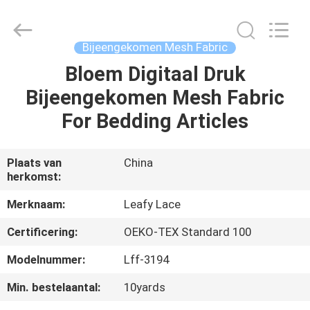
Leafy
Textiles
CO.,
Ltd..
All
Bijeengekomen Mesh Fabric
Rights
Reserved.
Bloem Digitaal Druk
THUIS
Bijeengekomen Mesh Fabric
PRODUCTEN
For Bedding Articles
OVER
Plaats van
China
herkomst:
ONS
Merknaam:
Leafy Lace
FABRIEKSREIS
Certificering:
OEKO-TEX Standard 100
Modelnummer:
Lff-3194
KWALITEITSCONTROLE
Min. bestelaantal:
10yards