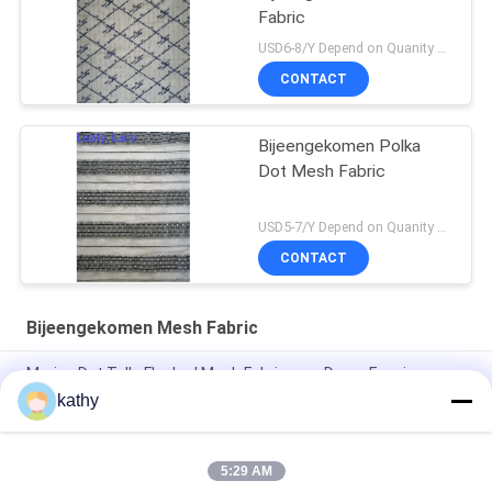
Fabric
USD6-8/Y Depend on Quanity MOQ:10yards
CONTACT
Bijeengekomen Polka
Dot Mesh Fabric
USD5-7/Y Depend on Quanity MOQ:10yards
CONTACT
Bijeengekomen Mesh Fabric
Marine Dot Tulle Flocked Mesh Fabric voor Dame Evening
Dress
kathy
125cm de Stof van Polkadot embroidery flocked tulle mesh
5:29 AM
100 van de Ivooryards Basis Geel Dot Tulle Flocked Mesh