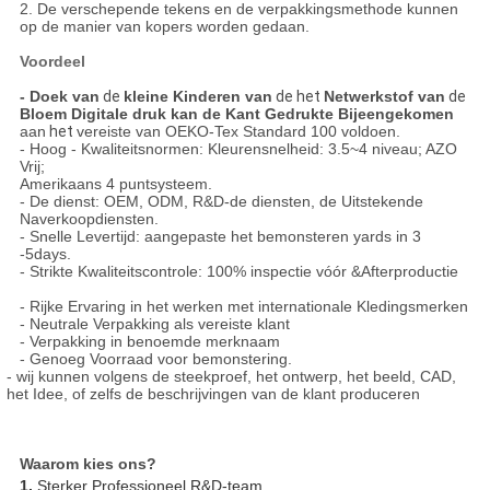
2.
De verschepende tekens en de verpakkingsmethode kunnen
op de manier van kopers worden gedaan.
Voordeel
- Doek van
de
kleine Kinderen van
de het
Netwerkstof van
de
Bloem Digitale druk kan de Kant Gedrukte Bijeengekomen
aan
het
vereiste van OEKO-Tex Standard 100 voldoen.
- Hoog - Kwaliteitsnormen: Kleurensnelheid: 3.5~4 niveau; AZO
Vrij;
Amerikaans 4 puntsysteem.
- De dienst: OEM, ODM, R&D-de diensten, de Uitstekende
Naverkoopdiensten.
- Snelle Levertijd: aangepaste het bemonsteren yards in 3
-5days.
- Strikte Kwaliteitscontrole: 100% inspectie vóór &Afterproductie
- Rijke Ervaring in het werken met internationale Kledingsmerken
- Neutrale Verpakking als vereiste klant
- Verpakking in benoemde merknaam
- Genoeg Voorraad voor bemonstering.
- wij kunnen volgens de steekproef, het ontwerp, het beeld, CAD,
het Idee, of zelfs de beschrijvingen van de klant produceren
Waarom kies ons?
1.
Sterker Professioneel R&D-team.