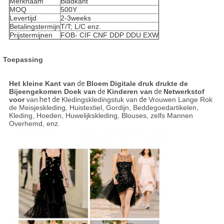
Merknaam
Bladkant
MOQ
500Y
Levertijd
2-3weeks
Betalingstermijn
T/T; L/C enz.
Prijstermijnen
FOB- CIF CNF DDP DDU EXW
Toepassing
Het kleine Kant van
de
Bloem Digitale druk drukte de
Bijeengekomen Doek van
de
Kinderen van
de
Netwerkstof
voor
van
het de
Kledingskledingstuk van
de
Vrouwen Lange Rok
de Meisjeskleding, Huistextiel, Gordijn, Beddegoedartikelen,
Kleding, Hoeden, Huwelijkskleding, Blouses, zelfs Mannen
Overhemd, enz.