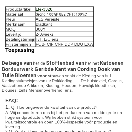
Productartikel
Lfe-3328
Materiaal
Grond: 100%P GEZICHT: 100%C
Kleur
ALS Vereiste
Merknaam
Bladkant
MOQ
300Y
Levertijd
2-3weeks
Betalingstermijn
T/T; L/C enz.
Prijstermijnen
FOB- CIF CNF DDP DDU EXW
Toepassing
De beige van
Stoffenbed van
Katoenen
het de
het het
Borduurwerk Geribde Kant van Cording Doek van
Tulle Bloemen
voor
Vrouwen snakt de Kleding van
het
Kledingstukmeisjes van
de
Rokkleding, De huistextiel, Gordijn,
Vastzettende Artikelen, Kleding, Hoeden, Huwelijk kleedt zich,
Blouses, zelfs Mensenoverhemd, enz.
FAQ:
1.
Q: Hoe ongeveer de kwaliteit van uw product?
A: Wij concentreren ons bij het produceren van middelgrote en
hoge eindproducten. Wij hebben strikt systeem voor
kwaliteitscontrole en doen 100%-inspectie vóór productie en
levering.
2.Q: Kunt u kleine orde en gemengde orde goedkeuren?