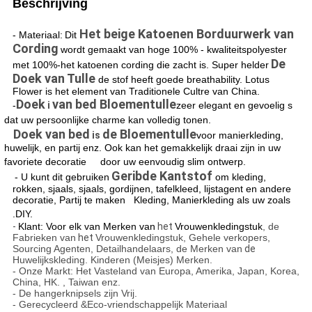
Beschrijving
Het beige Katoenen Borduurwerk van
- Materiaal:
Dit
Cording
wordt gemaakt van hoge 100% - kwaliteitspolyester
De
met 100%-het katoenen cording die zacht is. Super helder
Doek van Tulle
de stof heeft goede breathability. Lotus
Flower is het element van Traditionele Cultre van China.
Doek
van bed Bloementulle
-
i
zeer elegant en gevoelig s
dat uw persoonlijke charme kan volledig tonen.
Doek van bed
de Bloementulle
is
voor manierkleding,
huwelijk, en partij enz. Ook kan het gemakkelijk draai zijn in uw
favoriete decoratie door uw eenvoudig slim ontwerp.
Geribde Kantstof
- U kunt dit gebruiken
om kleding,
rokken, sjaals, sjaals, gordijnen, tafelkleed, lijstagent en andere
decoratie, Partij te maken Kleding, Manierkleding als uw zoals
.DIY.
-
Klant: Voor elk van Merken van
het
Vrouwenkledingstuk
, de
Fabrieken van
het
Vrouwenkledingstuk, Gehele verkopers,
Sourcing Agenten, Detailhandelaars, de Merken van
de
Huwelijkskleding. Kinderen (Meisjes) Merken.
- Onze Markt: Het Vasteland van Europa, Amerika, Japan, Korea,
China, HK. , Taiwan enz.
- De hangerknipsels zijn Vrij.
- Gerecycleerd &Eco-vriendschappelijk Materiaal