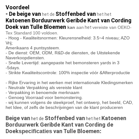
Voordeel
- De beige van
Stoffenbed van
het de
het het
Katoenen Borduurwerk Geribde Kant van Cording
Doek van Tulle Bloemen
kan
aan
het
vereiste van OEKO-
Tex Standard 100 voldoen.
- Hoog - Kwaliteitsnormen: Kleurensnelheid: 3.5~4 niveau; AZO
Vrij;
Amerikaans 4 puntsysteem.
- De dienst: OEM, ODM, R&D-de diensten, de Uitstekende
Naverkoopdiensten.
- Snelle Levertijd: aangepaste het bemonsteren yards in 3
-5days.
- Strikte Kwaliteitscontrole: 100% inspectie vóór &Afterproductie
- Rijke Ervaring in het werken met internationale Kledingsmerken
- Neutrale Verpakking als vereiste klant
- Verpakking in benoemde merknaam
- Genoeg Voorraad voor bemonstering.
- wij kunnen volgens de steekproef, het ontwerp, het beeld, CAD,
het Idee, of zelfs de beschrijvingen van de klant produceren
Beige van
Stoffenbed van
Katoenen
het de
het het
Borduurwerk Geribde Kant van Cording de
Doek
van Tulle Bloemen
specificaties
: