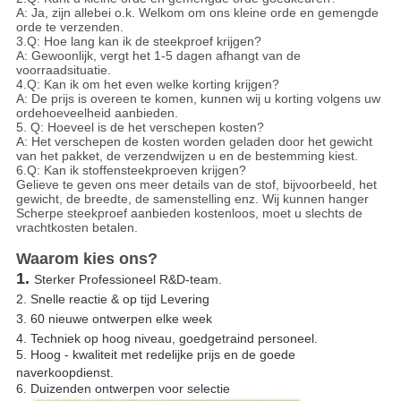
A: Ja, zijn allebei o.k. Welkom om ons kleine orde en gemengde
orde te verzenden.
3.Q: Hoe lang kan ik de steekproef krijgen?
A: Gewoonlijk, vergt het 1-5 dagen afhangt van de
voorraadsituatie.
4.Q: Kan ik om het even welke korting krijgen?
A: De prijs is overeen te komen, kunnen wij u korting volgens uw
ordehoeveelheid aanbieden.
5. Q: Hoeveel is de het verschepen kosten?
A: Het verschepen de kosten worden geladen door het gewicht
van het pakket, de verzendwijzen u en de bestemming kiest.
6.Q: Kan ik stoffensteekproeven krijgen?
Gelieve te geven ons meer details van de stof, bijvoorbeeld, het
gewicht, de breedte, de samenstelling enz. Wij kunnen hanger
Scherpe steekproef aanbieden kostenloos, moet u slechts de
vrachtkosten betalen.
Waarom kies ons?
1.
Sterker Professioneel R&D-team.
2. Snelle reactie & op tijd Levering
3. 60 nieuwe ontwerpen elke week
4. Techniek op hoog niveau, goedgetraind personeel.
5. Hoog - kwaliteit met redelijke prijs en de goede
naverkoopdienst.
6. Duizenden ontwerpen voor selectie