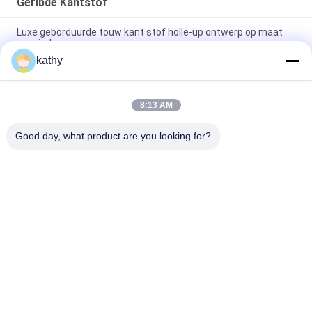
Geribde Kantstof
Luxe geborduurde touw kant stof holle-up ontwerp op maat
voor jurk
kathy
Cord Lace Fabric High Luxary Hollow-up for Elegant Bridal
Wedding Party Women's Dress
8:13 AM
Kleed van geordende kanten Kleed van geordende kanten voor
bruidsjurken
Good day, what product are you looking for?
populaire categorieën
Alle
Geborduurde 
Lovertje 
Kantstof
Geborduurde Stof
Geribde Kantstof
3D Bloemenkantstof
De Versiering Van 
Geborduurde 
Het Polyesterkant
Oogjestof