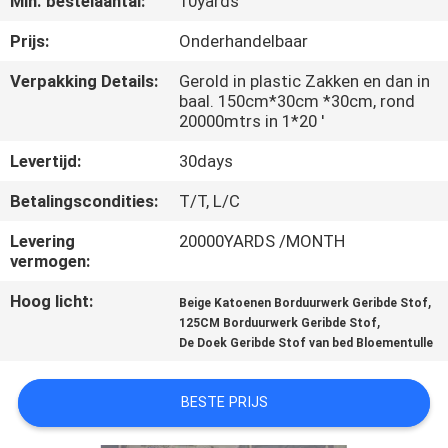
Min. bestelaantal:
10yards
CONTACTEER
ONS
Prijs:
Onderhandelbaar
Verpakking Details:
Gerold in plastic Zakken en dan in
baal. 150cm*30cm *30cm, rond
NIEUWS
20000mtrs in 1*20 '
Levertijd:
30days
VRAAG
EEN
Betalingscondities:
T/T, L/C
OFFERTE
Levering
20000YARDS /MONTH
vermogen:
AAN
Hoog licht:
,
Beige Katoenen Borduurwerk Geribde Stof
,
125CM Borduurwerk Geribde Stof
SITEMAP
De Doek Geribde Stof van bed Bloementulle
PRIVACYBELEID
BESTE PRIJS