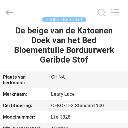
Leafy
Textiles
CO.,
Ltd..
All
Geribde Kantstof
Rights
Reserved.
De beige van de Katoenen
THUIS
Doek van het Bed
PRODUCTEN
Bloementulle Borduurwerk
Geribde Stof
OVER
ONS
Plaats van
CHINA
herkomst:
FABRIEKSREIS
Merknaam:
Leafy Lace
Certificering:
OEKO-TEX Standard 100
KWALITEITSCONTROLE
Modelnummer:
Lfe-3328