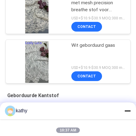
met mesh precision
breathe stof voor
formele kleding
USD+$10.9-$30.9 MOQ:300 meter.
CONTACT
Wit geborduurd gaas
USD+$10.9-$30.9 MOQ:300 meter.
CONTACT
Geborduurde Kantstof
Kanten Stof Wit Geborduurd Kanten Stof Aangepast Ontwerp
kathy
Luxe Geborduurde Kanten Stof Goede Kwaliteit Bloemen
Jurken
10:37 AM