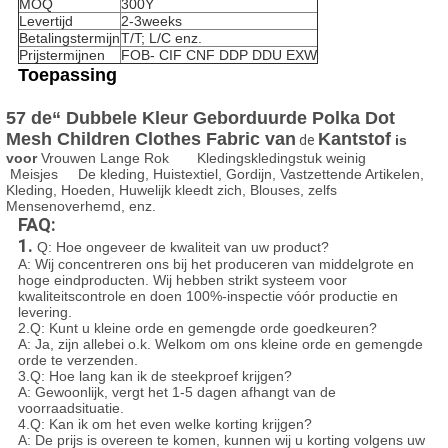
MOQ
300Y
Levertijd
2-3weeks
Betalingstermijn
T/T; L/C enz.
Prijstermijnen
FOB- CIF CNF DDP DDU EXW
Toepassing
57 de“ Dubbele Kleur Geborduurde Polka Dot
Mesh Children Clothes Fabric van
Kantstof
de
is
voor
Vrouwen Lange Rok Kledingskledingstuk weinig
Meisjes De kleding, Huistextiel, Gordijn, Vastzettende Artikelen,
Kleding, Hoeden, Huwelijk kleedt zich, Blouses, zelfs
Mensenoverhemd, enz.
FAQ:
1.
Q: Hoe ongeveer de kwaliteit van uw product?
A: Wij concentreren ons bij het produceren van middelgrote en
hoge eindproducten. Wij hebben strikt systeem voor
kwaliteitscontrole en doen 100%-inspectie vóór productie en
levering.
2.Q: Kunt u kleine orde en gemengde orde goedkeuren?
A: Ja, zijn allebei o.k. Welkom om ons kleine orde en gemengde
orde te verzenden.
3.Q: Hoe lang kan ik de steekproef krijgen?
A: Gewoonlijk, vergt het 1-5 dagen afhangt van de
voorraadsituatie.
4.Q: Kan ik om het even welke korting krijgen?
A: De prijs is overeen te komen, kunnen wij u korting volgens uw