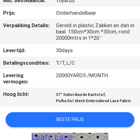
Min. bestelaantal:
10yards
CONTACTEER
ONS
Prijs:
Onderhandelbaar
Verpakking Details:
Gerold in plastic Zakken en dan in
baal. 150cm*30cm *30cm, rond
NIEUWS
20000mtrs in 1*20 '
Levertijd:
30days
VRAAG
EEN
Betalingscondities:
T/T, L/C
OFFERTE
Levering
20000YARDS /MONTH
vermogen:
AAN
Hoog licht:
,
57“ Geborduurde Kantstof
Polka Dot Mesh Embroidered Lace Fabric
SITEMAP
BESTE PRIJS
PRIVACYBELEID