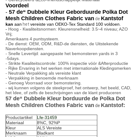
Voordeel
-
57 de“ Dubbele Kleur Geborduurde Polka Dot
Mesh Children Clothes Fabric van
Kantstof
de
kan
aan
het
vereiste van OEKO-Tex Standard 100 voldoen.
-
Hoog - Kwaliteitsnormen: Kleurensnelheid: 3.5~4 niveau; AZO
Vrij;
Amerikaans 4 puntsysteem.
- De dienst: OEM, ODM, R&D-de diensten, de Uitstekende
Naverkoopdiensten.
- Snelle Levertijd: aangepaste het bemonsteren yards in 3
-5days.
- Strikte Kwaliteitscontrole: 100% inspectie vóór &Afterproductie
- Rijke Ervaring in het werken met internationale Kledingsmerken
- Neutrale Verpakking als vereiste klant
- Verpakking in benoemde merknaam
- Genoeg Voorraad voor bemonstering.
- wij kunnen volgens de steekproef, het ontwerp, het beeld, CAD,
het Idee, of zelfs de beschrijvingen van de klant produceren
57 de“ Dubbele Kleur borduurde de Polka Dot
Mesh Children Clothes Fabric van
Kantstof
:
de
Productartikel
Lfe-31459
Materiaal
8%C, 92%P
Kleur
ALS Vereiste
Merknaam
Bladkant