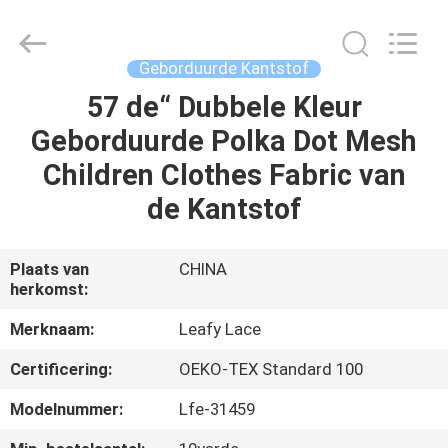
Leafy
Textiles
CO.,
Ltd..
All
Geborduurde Kantstof
Rights
Reserved.
57 de“ Dubbele Kleur
THUIS
Geborduurde Polka Dot Mesh
PRODUCTEN
Children Clothes Fabric van
de Kantstof
OVER
ONS
Plaats van
CHINA
herkomst:
FABRIEKSREIS
Merknaam:
Leafy Lace
Certificering:
OEKO-TEX Standard 100
KWALITEITSCONTROLE
Modelnummer:
Lfe-31459