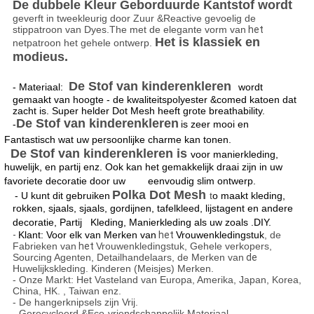
De dubbele Kleur Geborduurde Kantstof wordt
geverft in tweekleurig door Zuur &Reactive gevoelig de
stippatroon van Dyes.The met de elegante vorm van
het
Het is klassiek en
netpatroon het gehele ontwerp.
modieus.
De Stof van kinderenkleren
- Materiaal:
wordt
gemaakt van hoogte - de kwaliteitspolyester &comed katoen dat
zacht is. Super helder Dot Mesh heeft grote breathability.
De Stof van kinderenkleren
-
is zeer mooi en
Fantastisch wat uw persoonlijke charme kan tonen.
De Stof van kinderenkleren is
voor manierkleding,
huwelijk, en partij enz. Ook kan het gemakkelijk draai zijn in uw
favoriete decoratie door uw eenvoudig slim ontwerp.
Polka Dot Mesh
- U kunt dit gebruiken
t
o maakt kleding,
rokken, sjaals, sjaals, gordijnen, tafelkleed, lijstagent en andere
decoratie, Partij Kleding, Manierkleding als uw zoals .DIY.
-
Klant: Voor elk van Merken van
het
Vrouwenkledingstuk
, de
Fabrieken van
het
Vrouwenkledingstuk, Gehele verkopers,
Sourcing Agenten, Detailhandelaars, de Merken van
de
Huwelijkskleding. Kinderen (Meisjes) Merken.
- Onze Markt: Het Vasteland van Europa, Amerika, Japan, Korea,
China, HK. , Taiwan enz.
- De hangerknipsels zijn Vrij.
- Gerecycleerd &Eco-vriendschappelijk Materiaal