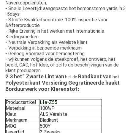
Naverkoopdiensten.
- Snelle Levertijd: aangepaste het bemonsteren yards in 3
-5days.
- Strikte Kwaliteitscontrole: 100% inspectie vóór
&Afterproductie
- Rijke Ervaring in het werken met internationale
Kledingsmerken
- Neutrale Verpakking als vereiste klant
- Verpakking in benoemde merknaam
- Genoeg Voorraad voor bemonstering.
- wij kunnen volgens de steekproef, het ontwerp, het
beeld, CAD, het Idee, of zelfs de beschrijvingen van de
klant produceren
2.3 het“ Zwarte Lint van
Randkant van
het de
het
Polyesterkant Versiering Gegratineerde haakt
Borduurwerk voor Klerenstof
:
Productartikel
Lfe-Z55
Materiaal
100%P
Kleur
ALS Vereiste
Merknaam
Bladkant
MOQ
500Y
Levertijd
2-3weeks