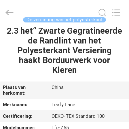
Leafy
Textiles
CO.,
Ltd..
All
De versiering van het polyesterkant
Rights
Reserved.
2.3 het“ Zwarte Gegratineerde
THUIS
de Randlint van het
PRODUCTEN
Polyesterkant Versiering
haakt Borduurwerk voor
OVER
Kleren
ONS
Plaats van
China
herkomst:
FABRIEKSREIS
Merknaam:
Leafy Lace
KWALITEITSCONTROLE
Certificering:
OEKO-TEX Standard 100
Modelnummer:
Lfe-Z55