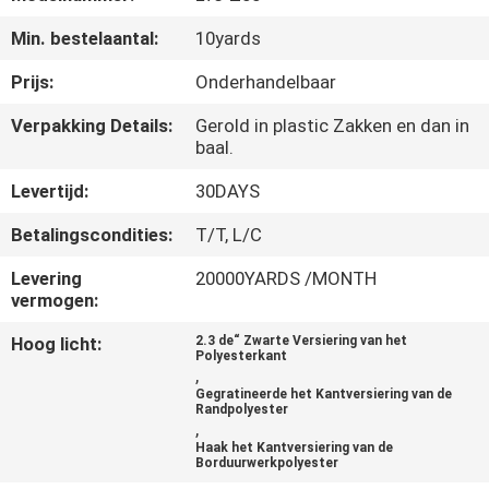
CONTACTEER
Min. bestelaantal:
10yards
ONS
Prijs:
Onderhandelbaar
NIEUWS
Verpakking Details:
Gerold in plastic Zakken en dan in
baal.
VRAAG
Levertijd:
30DAYS
EEN
Betalingscondities:
T/T, L/C
OFFERTE
Levering
20000YARDS /MONTH
AAN
vermogen:
Hoog licht:
2.3 de“ Zwarte Versiering van het
Polyesterkant
SITEMAP
,
Gegratineerde het Kantversiering van de
Randpolyester
,
PRIVACYBELEID
Haak het Kantversiering van de
Borduurwerkpolyester