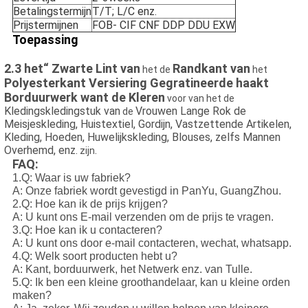
Betalingstermijn
T/T; L/C enz.
Prijstermijnen
FOB- CIF CNF DDP DDU EXW
Toepassing
2.3 het“ Zwarte Lint van
Randkant van
het de
het
Polyesterkant Versiering Gegratineerde haakt
Borduurwerk want de Kleren
voor van het de
Kledingskledingstuk van
Vrouwen Lange Rok de
de
Meisjeskleding, Huistextiel, Gordijn, Vastzettende Artikelen,
Kleding, Hoeden, Huwelijkskleding, Blouses, zelfs Mannen
Overhemd, enz.
.
zijn
FAQ:
1.Q: Waar is uw fabriek?
A: Onze fabriek wordt gevestigd in PanYu, GuangZhou.
2.Q: Hoe kan ik de prijs krijgen?
A: U kunt ons E-mail verzenden om de prijs te vragen.
3.Q: Hoe kan ik u contacteren?
A: U kunt ons door e-mail contacteren, wechat, whatsapp.
4.Q: Welk soort producten hebt u?
A: Kant, borduurwerk, het Netwerk enz. van Tulle.
5.Q: Ik ben een kleine groothandelaar, kan u kleine orden
maken?