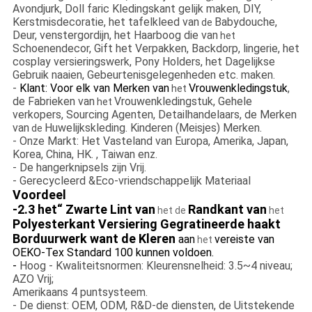
Avondjurk, Doll faric Kledingskant gelijk maken, DIY,
Kerstmisdecoratie, het tafelkleed van
Babydouche,
de
Deur, venstergordijn, het Haarboog die van
het
Schoenendecor, Gift het Verpakken, Backdorp, lingerie, het
cosplay versieringswerk, Pony Holders, het Dagelijkse
Gebruik naaien, Gebeurtenisgelegenheden etc. maken.
-
Klant: Voor elk van Merken van
Vrouwenkledingstuk
,
het
de Fabrieken van
Vrouwenkledingstuk, Gehele
het
verkopers, Sourcing Agenten, Detailhandelaars, de Merken
van
Huwelijkskleding. Kinderen (Meisjes) Merken.
de
- Onze Markt: Het Vasteland van Europa, Amerika, Japan,
Korea, China, HK. , Taiwan enz.
- De hangerknipsels zijn Vrij.
- Gerecycleerd &Eco-vriendschappelijk Materiaal
Voordeel
-2.3 het“ Zwarte Lint van
Randkant van
het de
het
Polyesterkant Versiering Gegratineerde haakt
Borduurwerk want de Kleren
aan
vereiste van
het
OEKO-Tex Standard 100 kunnen voldoen.
-
Hoog - Kwaliteitsnormen: Kleurensnelheid: 3.5~4 niveau;
AZO Vrij;
Amerikaans 4 puntsysteem.
- De dienst: OEM, ODM, R&D-de diensten, de Uitstekende