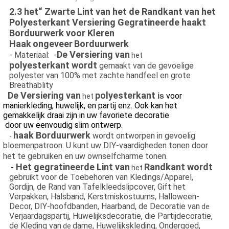
2.3 het“ Zwarte Lint van het de Randkant van het
Polyesterkant Versiering Gegratineerde haakt
Borduurwerk voor Kleren
Haak
ongeveer
Borduurwerk
De Versiering van
- Materiaal:
-
het
polyesterkant wordt
gemaakt van de gevoelige
polyester van 100% met zachte handfeel en grote
Breathablity
De Versiering van
polyesterkant
voor
is
het
manierkleding, huwelijk, en partij enz. Ook kan het
gemakkelijk draai zijn in uw favoriete decoratie
door uw eenvoudig slim ontwerp.
haak Borduurwerk
wordt ontworpen in gevoelig
-
bloemenpatroon. U kunt uw DIY-vaardigheden tonen door
het te gebruiken en uw ownselfcharme tonen.
Het gegratineerde Lint van
Randkant wordt
-
het
gebruikt voor de Toebehoren van Kledings/Apparel,
Gordijn, de Rand van Tafelkleedslipcover, Gift het
Verpakken, Halsband, Kerstmiskostuums, Halloween-
Decor, DIY-hoofdbanden, Haarband, de Decoratie van
de
Verjaardagspartij, Huwelijksdecoratie, die Partijdecoratie,
de Kleding van
dame, Huwelijkskleding, Ondergoed,
de