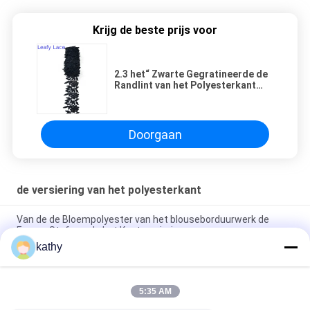
Krijg de beste prijs voor
2.3 het“ Zwarte Gegratineerde de
Randlint van het Polyesterkant
Versiering haakt Borduurwerk
voor Kleren
Doorgaan
de versiering van het polyesterkant
Van de de Bloempolyester van het blouseborduurwerk de
Franse Stof van de het Kantversiering
kathy
De witte Zwarte Twee Tone Lace Fabric Tulle Embroidery
Versiering van het Polyester Nylon Kant
5:35 AM
Geribde Lineaire het Borduurwerktoon van Geo - Tone
Polyester Lace Trim