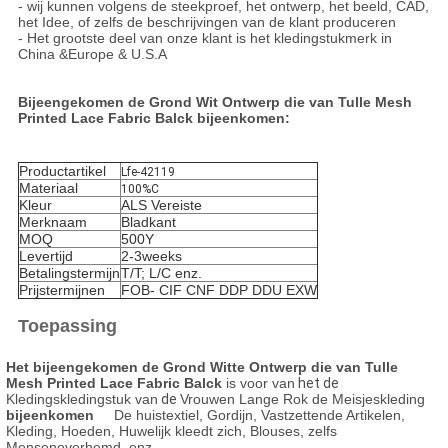
- wij kunnen volgens de steekproef, het ontwerp, het beeld, CAD,
het Idee, of zelfs de beschrijvingen van de klant produceren
- Het grootste deel van onze klant is het kledingstukmerk in
China &Europe & U.S.A
Bijeengekomen de Grond Wit Ontwerp die van Tulle Mesh
Printed Lace Fabric Balck bijeenkomen
:
Productartikel
Lfe-42119
Materiaal
100%C
Kleur
ALS Vereiste
Merknaam
Bladkant
MOQ
500Y
Levertijd
2-3weeks
Betalingstermijn
T/T; L/C enz.
Prijstermijnen
FOB- CIF CNF DDP DDU EXW
Toepassing
Het bijeengekomen de Grond Witte Ontwerp die van Tulle
Mesh Printed Lace Fabric Balck
is voor van
het de
Kledingskledingstuk van
de
Vrouwen Lange Rok de Meisjeskleding
bijeenkomen
De huistextiel, Gordijn, Vastzettende Artikelen,
Kleding, Hoeden, Huwelijk kleedt zich, Blouses, zelfs
Mensenoverhemd, enz.