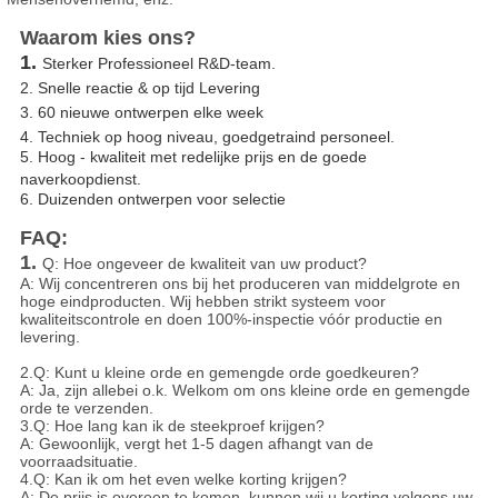
Waarom kies ons?
1.
Sterker Professioneel R&D-team.
2. Snelle reactie & op tijd Levering
3. 60 nieuwe ontwerpen elke week
4. Techniek op hoog niveau, goedgetraind personeel.
5. Hoog - kwaliteit met redelijke prijs en de goede
naverkoopdienst.
6. Duizenden ontwerpen voor selectie
FAQ:
1.
Q: Hoe ongeveer de kwaliteit van uw product?
A: Wij concentreren ons bij het produceren van middelgrote en
hoge eindproducten. Wij hebben strikt systeem voor
kwaliteitscontrole en doen 100%-inspectie vóór productie en
levering.
2.Q: Kunt u kleine orde en gemengde orde goedkeuren?
A: Ja, zijn allebei o.k. Welkom om ons kleine orde en gemengde
orde te verzenden.
3.Q: Hoe lang kan ik de steekproef krijgen?
A: Gewoonlijk, vergt het 1-5 dagen afhangt van de
voorraadsituatie.
4.Q: Kan ik om het even welke korting krijgen?
A: De prijs is overeen te komen, kunnen wij u korting volgens uw