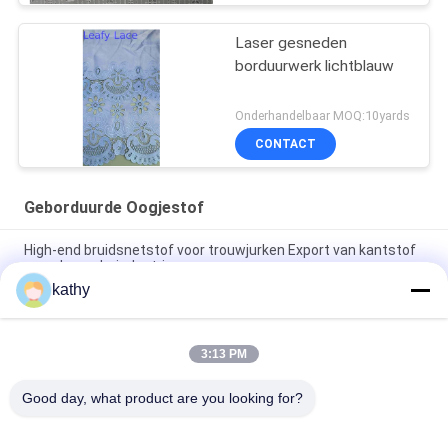
Laser gesneden
borduurwerk lichtblauw
Onderhandelbaar MOQ:10yards
CONTACT
Geborduurde Oogjestof
High-end bruidsnetstof voor trouwjurken Export van kantstof
voor de mode-industrie
kathy
Fabrikant van kantenstof met op maat gemaakte ontwerpen
Premium kantenstof voor avondjurkontwerp
3:13 PM
Geborduurde oogkleuren OEM kantenfabrikant voor
modeontwerpers
Good day, what product are you looking for?
populaire categorieën
Alle