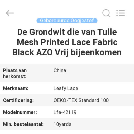
Leafy
Textiles
CO.,
Ltd..
All
Geborduurde Oogjestof
Rights
Reserved.
De Grondwit die van Tulle
THUIS
Mesh Printed Lace Fabric
PRODUCTEN
Black AZO Vrij bijeenkomen
OVER
Plaats van
China
herkomst:
ONS
Merknaam:
Leafy Lace
FABRIEKSREIS
Certificering:
OEKO-TEX Standard 100
Modelnummer:
Lfe-42119
KWALITEITSCONTROLE
Min. bestelaantal:
10yards