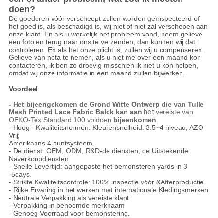
doen?
De goederen vóór verscheept zullen worden geïnspecteerd of
het goed is, als beschadigd is, wij niet of niet zal verschepen aan
onze klant. En als u werkelijk het probleem vond, neem gelieve
een foto en terug naar ons te verzenden, dan kunnen wij dat
controleren. En als het onze plicht is, zullen wij u compenseren.
Gelieve van nota te nemen, als u niet me over een maand kon
contacteren, ik ben zo droevig misschien ik niet u kon helpen,
omdat wij onze informatie in een maand zullen bijwerken.
Voordeel
-
Het bijeengekomen de Grond Witte Ontwerp die van Tulle
Mesh Printed Lace Fabric Balck
kan aan
het
vereiste van
OEKO-Tex Standard 100 voldoen
bijeenkomen
.
- Hoog - Kwaliteitsnormen: Kleurensnelheid: 3.5~4 niveau; AZO
Vrij;
Amerikaans 4 puntsysteem.
- De dienst: OEM, ODM, R&D-de diensten, de Uitstekende
Naverkoopdiensten.
- Snelle Levertijd: aangepaste het bemonsteren yards in 3
-5days.
- Strikte Kwaliteitscontrole: 100% inspectie vóór &Afterproductie
- Rijke Ervaring in het werken met internationale Kledingsmerken
- Neutrale Verpakking als vereiste klant
- Verpakking in benoemde merknaam
- Genoeg Voorraad voor bemonstering.