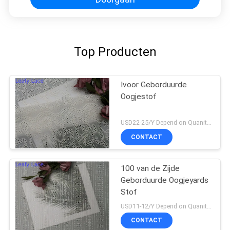
Top Producten
Ivoor Geborduurde
Oogjestof
USD22-25/Y Depend on Quanity MOQ:10yards
CONTACT
100 van de Zijde
Geborduurde Oogjeyards
Stof
USD11-12/Y Depend on Quanity MOQ:10yards
CONTACT