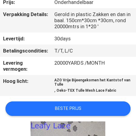
CONTACTEER
Prijs:
Onderhandelbaar
ONS
Verpakking Details:
Gerold in plastic Zakken en dan in
baal. 150cm*30cm *30cm, rond
20000mtrs in 1*20 '
NIEUWS
Levertijd:
30days
VRAAG
Betalingscondities:
T/T, L/C
EEN
Levering
20000YARDS /MONTH
vermogen:
OFFERTE
Hoog licht:
AZO Vrije Bijeengekomen het Kantstof van
AAN
Tulle
,
Oeko-TEX Tulle Mesh Lace Fabric
SITEMAP
BESTE PRIJS
PRIVACYBELEID