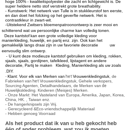
hoge 100% - kwaliteitspolyester die zacht en lichtgewicht is. De
super heldere netto stof verstrekt grote breathability.
- Kunstwerk: Het netwerk van Tulle is in stukkleurstof ten eerste,
en dan doet het folcking op het geverfte netwerk. Het is
contrastkleur in zwart-wit.
-
Uitstekend Zwitsers bloemenpatroonontwerp
is zeer mooi en
schitterend wat uw persoonlijke charme kan volledig tonen.
Deze kantstof
kan een grote volledige kleding voor
manierkleding, huwelijk, en partij enz. zijn. Ook kan het
gemakkelijk langs draai zijn in uw favoriete decoratie uw
eenvoudig slim ontwerp.
- U kunt deze modieuze kantstof gebruiken om kleding, rokken,
sjaals, sjaals, gordijnen, tafelkleed, lijstagent en andere
decoratie, Partij te maken Kleding, Manierkleding als uw zoals
.DIY.
-
Klant: Voor elk van Merken van
het
Vrouwenkledingstuk
, de
Fabrieken van
het
Vrouwenkledingstuk, Gehele verkopers,
Sourcing Agenten, Detailhandelaars, de Merken van
de
Huwelijkskleding. Kinderen (Meisjes) Merken.
- Onze Markt: Het Vasteland van Europa, Amerika, Japan, Korea,
China, HK. , Taiwan enz.
- De hangerknipsels zijn Vrij.
- Gerecycleerd &Eco-vriendschappelijk Materiaal
- Hebben genoeg Voorraad
Als het product dat ik van u heb gekocht heb
één of ander probleem, wat zou ik moeten