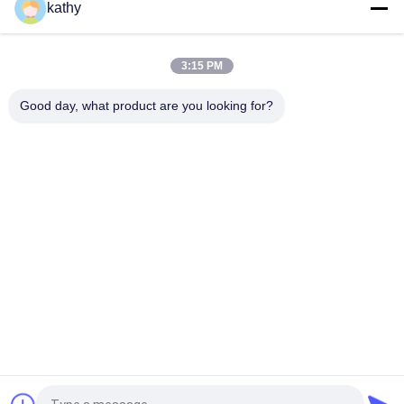
for Bridal
kathy
Guipure kant 100% katoen Sequin Crochet kant blad stijl voor
bruidsfeest jurk
3:15 PM
Gehaakte koordkant stof polyester katoen voor trouwjurken
Good day, what product are you looking for?
populaire categorieën
Alle
Geborduurde 
Lovertje 
Kantstof
Geborduurde Stof
Geribde Kantstof
3D Bloemenkantstof
De Versiering Van 
Geborduurde 
Het Polyesterkant
Oogjestof
De Stof Van Het 
Tulle Mesh Fabric
Rekkant