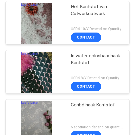
Het Kantstof van
Cutworkcutwork
USD6-10/Y Depend on Quanity MOQ:10yards
CONTACT
In water oplosbaar haak
Kantstof
USD6-8/Y Depend on Quanity MOQ:10yards
CONTACT
Geribd haak Kantstof
Negotiation depend on quantity MOQ:10yards