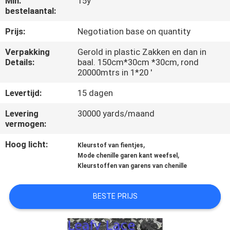
Min.
15y
CONTACTEER
bestelaantal:
ONS
Prijs:
Negotiation base on quantity
Verpakking
Gerold in plastic Zakken en dan in
NIEUWS
Details:
baal. 150cm*30cm *30cm, rond
20000mtrs in 1*20 '
VRAAG
Levertijd:
15 dagen
EEN
Levering
30000 yards/maand
OFFERTE
vermogen:
AAN
Hoog licht:
,
Kleurstof van fientjes
,
Mode chenille garen kant weefsel
Kleurstoffen van garens van chenille
SITEMAP
BESTE PRIJS
PRIVACYBELEID