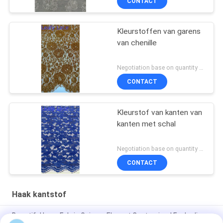
CONTACT
Kleurstoffen van garens
van chenille
Negotiation base on quantity MOQ:15y
CONTACT
Kleurstof van kanten van
kanten met schal
Negotiation base on quantity MOQ:15y
CONTACT
Haak kantstof
Beautiful Lace Fabric Guipure Elegant Customized For Ladies