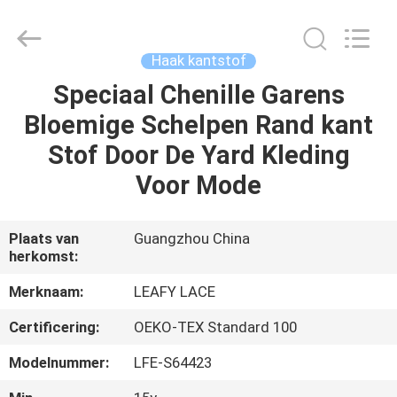
Leafy
Textiles
CO.,
Ltd..
All
Haak kantstof
Rights
Reserved.
Speciaal Chenille Garens
THUIS
Bloemige Schelpen Rand kant
PRODUCTEN
Stof Door De Yard Kleding
Voor Mode
OVER
ONS
Plaats van
Guangzhou China
herkomst:
FABRIEKSREIS
Merknaam:
LEAFY LACE
Certificering:
OEKO-TEX Standard 100
KWALITEITSCONTROLE
Modelnummer:
LFE-S64423