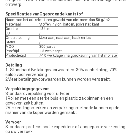
ontwerp.
Specificaties van
C
geordende kantstof
Naam van het artikel
met een gewicht van niet meer dan 50 g/m2
Materiaal
Stoffen, nylon, katoen, polyester, kant
Grootte
134cm
3D
/
Ondersteuning
IJzer aan, naai aan, haak en lus
Grens
/
MOQ
300 yards.
Proeftijd
1-3 werkdagen
Productietijd
7-10 werkdagen na goedkeuring van het monster
Betaling
1- Standaard Betalingsvoorwaarden: 30% aanbetaling, 70%
saldo voor verzending.
2Meer betalingsvoorwaarden kunnen worden verstrekt.
Verpakkingsgegevens
Standaardverpakking voor uitvoer
1Rollen met een sterke buis en plastic zak binnen en een
geweven zak buiten.
2Verzendingsmerken en verpakkingsmethode kunnen op de
manier van de koper worden gemaakt.
Vervoer
Standaard professionele expediteur of aangepaste verzending
op uw verzoek.