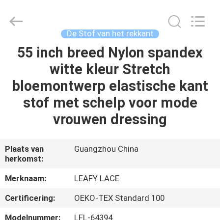
Leafy
Textiles
CO.,
Ltd..
All
De Stof van het rekkant
Rights
Reserved.
55 inch breed Nylon spandex
THUIS
witte kleur Stretch
PRODUCTEN
bloemontwerp elastische kant
stof met schelp voor mode
OVER
vrouwen dressing
ONS
Plaats van
Guangzhou China
herkomst:
FABRIEKSREIS
Merknaam:
LEAFY LACE
KWALITEITSCONTROLE
Certificering:
OEKO-TEX Standard 100
Modelnummer:
LFL-64394