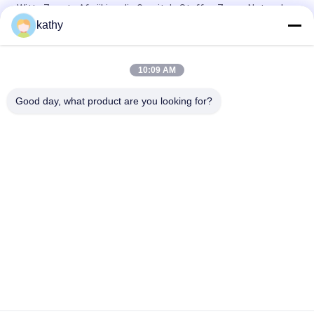
Witte Zwarte Afwijking die Geruit de Stoffen Zwaar Netwerk
breien van het Rekkant
kathy
Groene het Kantwimper Textielspandex Mesh Fabric van de
Ritssluitingsvorm
10:09 AM
Stof van de de Kreukrek van het bellen de Kant Gebreide Ivoor
Good day, what product are you looking for?
populaire categorieën
Alle
Geborduurde 
Lovertje 
Kantstof
Geborduurde Stof
Geribde Kantstof
3D Bloemenkantstof
De Versiering Van 
Geborduurde 
Het Polyesterkant
Oogjestof
De Stof Van Het 
Tulle Mesh Fabric
Rekkant