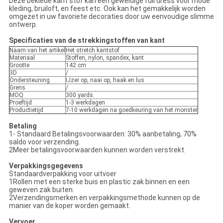
Deze beklede kant stof kan een geweldige full dress voor mode
kleding, bruiloft, en feest etc. Ook kan het gemakkelijk worden
omgezet in uw favoriete decoraties door uw eenvoudige slimme
ontwerp.
Specificaties van de strekking
stoffen van kant
Naam van het artikel
Het stretch kantstof
Materiaal
Stoffen, nylon, spandex, kant
Grootte
142 cm
3D
/
Ondersteuning
IJzer op, naai op, haak en lus
Grens
/
MOQ
300 yards.
Proeftijd
1-3 werkdagen
Productietijd
7-10 werkdagen na goedkeuring van het monster
Betaling
1- Standaard Betalingsvoorwaarden: 30% aanbetaling, 70%
saldo voor verzending.
2Meer betalingsvoorwaarden kunnen worden verstrekt.
Verpakkingsgegevens
Standaardverpakking voor uitvoer
1Rollen met een sterke buis en plastic zak binnen en een
geweven zak buiten.
2Verzendingsmerken en verpakkingsmethode kunnen op de
manier van de koper worden gemaakt.
Vervoer