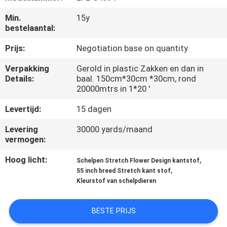
CONTACTEER
Min.
15y
ONS
bestelaantal:
Prijs:
Negotiation base on quantity
NIEUWS
Verpakking
Gerold in plastic Zakken en dan in
Details:
baal. 150cm*30cm *30cm, rond
VRAAG
20000mtrs in 1*20 '
EEN
Levertijd:
15 dagen
OFFERTE
Levering
30000 yards/maand
AAN
vermogen:
Hoog licht:
,
Schelpen Stretch Flower Design kantstof
SITEMAP
,
55 inch breed Stretch kant stof
Kleurstof van schelpdieren
PRIVACYBELEID
BESTE PRIJS