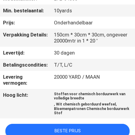
CONTACTEER
Min. bestelaantal:
10yards
ONS
Prijs:
Onderhandelbaar
NIEUWS
Verpakking Details:
150cm * 30cm * 30cm, ongeveer
20000mtr in 1 * 20 '
VRAAG
Levertijd:
30 dagen
EEN
Betalingscondities:
T/T, L/C
OFFERTE
Levering
20000 YARD / MAAN
AAN
vermogen:
Hoog licht:
Stoffen voor chemisch borduurwerk van
volledige breedte
SITEMAP
,
,
Wit chemisch geborduurd weefsel
Bloemenpatronen Chemische borduurwerk
Stof
PRIVACYBELEID
BESTE PRIJS