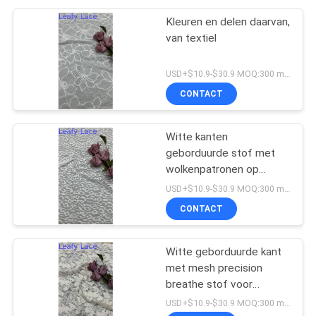
Kleuren en delen daarvan,
van textiel
USD+$10.9-$30.9 MOQ:300 meter.
CONTACT
Witte kanten
geborduurde stof met
wolkenpatronen op
gaasgrond voor
USD+$10.9-$30.9 MOQ:300 meter.
trouwjurken
CONTACT
Witte geborduurde kant
met mesh precision
breathe stof voor
formele kleding
USD+$10.9-$30.9 MOQ:300 meter.