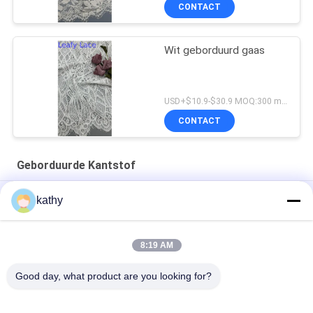
CONTACT
Wit geborduurd gaas
USD+$10.9-$30.9 MOQ:300 meter.
CONTACT
Geborduurde Kantstof
Kanten Stof Wit Geborduurd Kanten Stof Aangepast Ontwerp
kathy
Luxe Geborduurde Kanten Stof Goede Kwaliteit Bloemen
Jurken
8:19 AM
Nylon Polyester Geborduurde Kantstof
Good day, what product are you looking for?
populaire categorieën
Alle