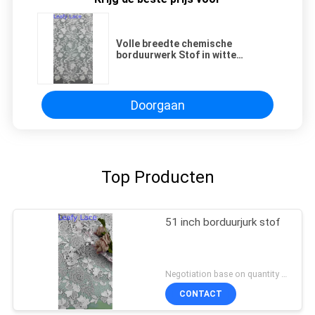
Volle breedte chemische
borduurwerk Stof in witte
bloemenpatronen Gordelde
texturen Voor mode vrouwen
kleding
Doorgaan
Top Producten
51 inch borduurjurk stof
Negotiation base on quantity MOQ:15y
CONTACT