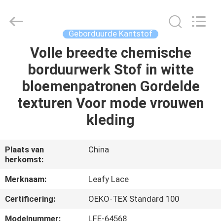
Leafy
Textiles
CO.,
Ltd..
All
Geborduurde Kantstof
Rights
Reserved.
Volle breedte chemische
THUIS
borduurwerk Stof in witte
PRODUCTEN
bloemenpatronen Gordelde
texturen Voor mode vrouwen
OVER
kleding
ONS
Plaats van
China
herkomst:
FABRIEKSREIS
Merknaam:
Leafy Lace
KWALITEITSCONTROLE
Certificering:
OEKO-TEX Standard 100
Modelnummer:
LFE-64568