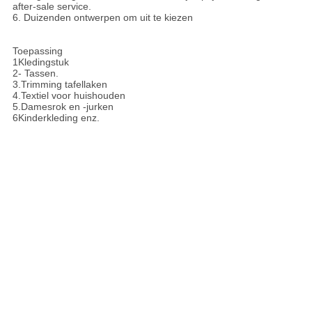
after-sale service.
6. Duizenden ontwerpen om uit te kiezen
Toepassing
1Kledingstuk
2- Tassen.
3.Trimming tafellaken
4.Textiel voor huishouden
5.Damesrok en -jurken
6Kinderkleding enz.