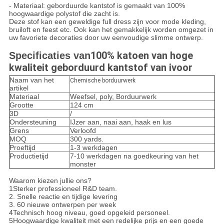
- Materiaal: geborduurde kantstof is gemaakt van 100%
hoogwaardige polystof die zacht is.
Deze stof kan een geweldige full dress zijn voor mode kleding,
bruiloft en feest etc. Ook kan het gemakkelijk worden omgezet in
uw favoriete decoraties door uw eenvoudige slimme ontwerp.
100% katoen van hoge
Specificaties van
kwaliteit geborduurd kantstof van ivoor
Naam van het
Chemische borduurwerk
artikel
Materiaal
Weefsel, poly, Borduurwerk
Grootte
124 cm
3D
/
Ondersteuning
IJzer aan, naai aan, haak en lus
Grens
Verloofd
MOQ
300 yards.
Proeftijd
1-3 werkdagen
Productietijd
7-10 werkdagen na goedkeuring van het
monster
Waarom kiezen jullie ons?
1Sterker professioneel R&D team.
2. Snelle reactie en tijdige levering
3. 60 nieuwe ontwerpen per week
4Technisch hoog niveau, goed opgeleid personeel.
5Hoogwaardige kwaliteit met een redelijke prijs en een goede