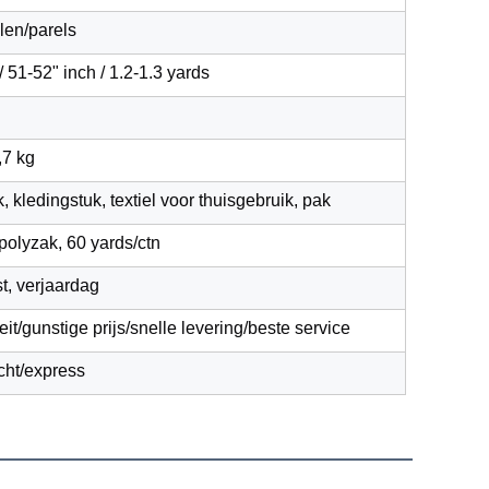
len/parels
 51-52" inch / 1.2-1.3 yards
,7 kg
k, kledingstuk, textiel voor thuisgebruik, pak
polyzak, 60 yards/ctn
st, verjaardag
it/gunstige prijs/snelle levering/beste service
cht/express