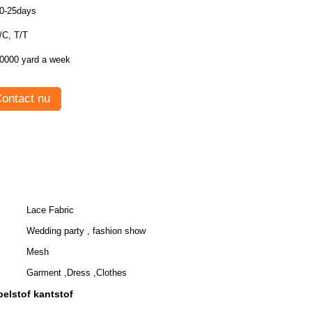
0-25days
/C, T/T
0000 yard a week
ontact nu
Lace Fabric
Wedding party , fashion show
Mesh
Garment ,Dress ,Clothes
elstof kantstof