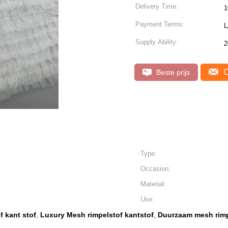
Delivery Time:
1
Payment Terms:
L
Supply Ability:
2
C
Beste prijs
Type:
Occasion:
Material:
Use:
f kant stof
Luxury Mesh rimpelstof kantstof
Duurzaam mesh rimp
,
,