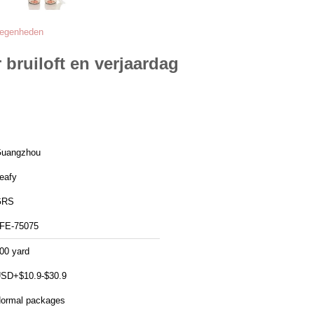
elegenheden
bruiloft en verjaardag
uangzhou
eafy
GRS
FE-75075
00 yard
SD+$10.9-$30.9
ormal packages