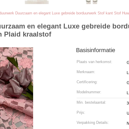
rduurwerk Duurzaam en elegant Luxe gebreide borduurwerk Stof kant Stof Huwe
urzaam en elegant Luxe gebreide bordu
Plaid kraalstof
Basisinformatie
Plaats van herkomst:
G
Merknaam:
L
Certificering:
G
Modelnummer:
L
Min. bestelaantal:
3
Prijs:
U
Verpakking Details:
N