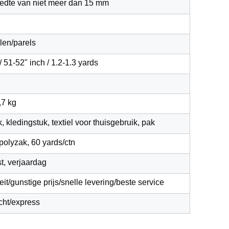
edte van niet meer dan 15 mm
len/parels
 51-52" inch / 1.2-1.3 yards
,7 kg
k, kledingstuk, textiel voor thuisgebruik, pak
polyzak, 60 yards/ctn
st, verjaardag
it/gunstige prijs/snelle levering/beste service
cht/express