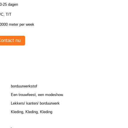
0-25 dagen
/C, T/T
0000 meter per week
ontact nu
borduurwerkstof
Een trouwfeest, een modeshow.
Lekkers/ kanten/ borduurwerk
Kleding, Kleding, Kleding