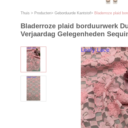
Thuis
>
Producten
>
Geborduurde Kantstof
>
Bladerroze plaid bo
Bladerroze plaid borduurwerk Du
Verjaardag Gelegenheden Sequin 