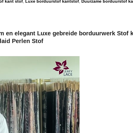
f kant stof
Luxe borduurstof kantstof
Duurzame borduurstof ka
,
,
 en elegant Luxe gebreide borduurwerk Stof k
aid Perlen Stof