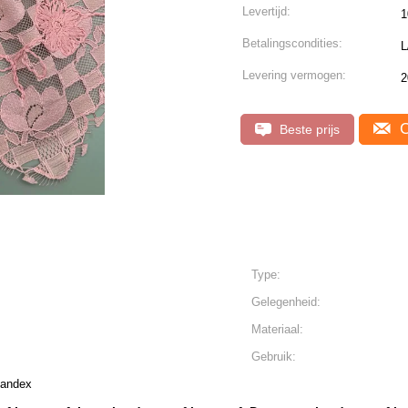
Levertijd:
1
Betalingscondities:
L
Levering vermogen:
2
C
Beste prijs
Type:
Gelegenheid:
Materiaal:
Gebruik:
pandex