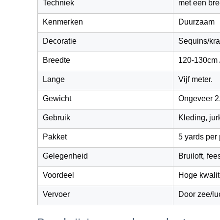
Techniek
met een bre
Kenmerken
Duurzaam
Decoratie
Sequins/kra
Breedte
120-130cm /
Lange
Vijf meter.
Gewicht
Ongeveer 2
Gebruik
Kleding, jur
Pakket
5 yards per 
Gelegenheid
Bruiloft, fee
Voordeel
Hoge kwalite
Vervoer
Door zee/lu