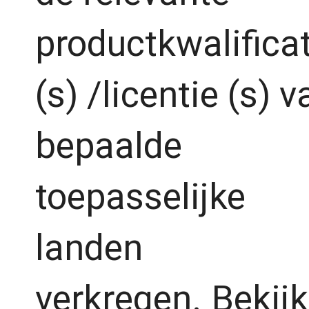
productkwalificat
(s) /licentie (s) v
bepaalde
toepasselijke
landen
verkregen.
Bekijk