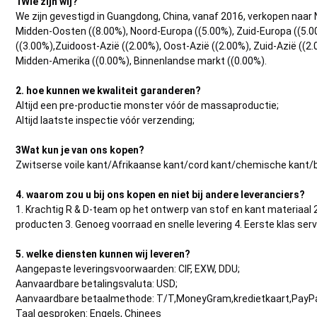
1Wie zijn wij?
We zijn gevestigd in Guangdong, China, vanaf 2016, verkopen naar 
Midden-Oosten ((8.00%), Noord-Europa ((5.00%), Zuid-Europa ((5.0
((3.00%),Zuidoost-Azië ((2.00%), Oost-Azië ((2.00%), Zuid-Azië ((2
Midden-Amerika ((0.00%), Binnenlandse markt ((0.00%).
2. hoe kunnen we kwaliteit garanderen?
Altijd een pre-productie monster vóór de massaproductie;
Altijd laatste inspectie vóór verzending;
3Wat kun je van ons kopen?
Zwitserse voile kant/Afrikaanse kant/cord kant/chemische kant/b
4. waarom zou u bij ons kopen en niet bij andere leveranciers?
1. Krachtig R & D-team op het ontwerp van stof en kant materiaal
producten 3. Genoeg voorraad en snelle levering 4. Eerste klas serv
5. welke diensten kunnen wij leveren?
Aangepaste leveringsvoorwaarden: CIF, EXW, DDU;
Aanvaardbare betalingsvaluta: USD;
Aanvaardbare betaalmethode: T/T,MoneyGram,kredietkaart,PayPa
Taal gesproken: Engels, Chinees