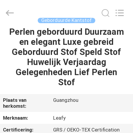
Leafy
Textiles
CO.,
Ltd..
All
Geborduurde Kantstof
Rights
Reserved.
Perlen geborduurd Duurzaam
THUIS
en elegant Luxe gebreid
PRODUCTEN
Geborduurd Stof Speld Stof
Huwelijk Verjaardag
OVER
Gelegenheden Lief Perlen
ONS
Stof
FABRIEKSREIS
Plaats van
Guangzhou
herkomst:
KWALITEITSCONTROLE
Merknaam:
Leafy
Certificering:
GRS / OEKO-TEX Certification