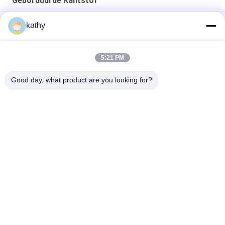
Geborduurde Kantstof
Kanten Stof Wit Geborduurd Kanten Stof Aangepast Ontwerp
kathy
Luxe Geborduurde Kanten Stof Goede Kwaliteit Bloemen
Jurken
5:21 PM
Nylon Polyester Geborduurde Kantstof
Good day, what product are you looking for?
populaire categorieën
Alle
Geborduurde 
Lovertje 
Kantstof
Geborduurde Stof
Geribde Kantstof
3D Bloemenkantstof
De Versiering Van 
Geborduurde 
Het Polyesterkant
Oogjestof
De Stof Van Het 
Tulle Mesh Fabric