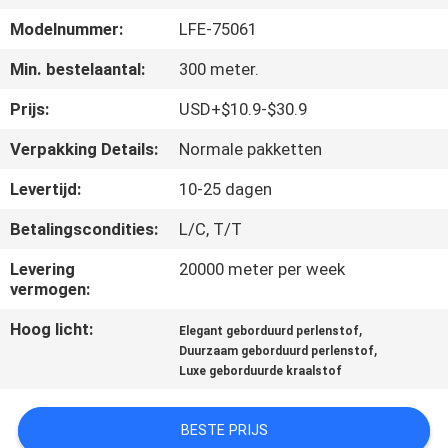
CONTACTEER
Modelnummer:
LFE-75061
ONS
Min. bestelaantal:
300 meter.
NIEUWS
Prijs:
USD+$10.9-$30.9
Verpakking Details:
Normale pakketten
VRAAG
Levertijd:
10-25 dagen
EEN
Betalingscondities:
L/C, T/T
OFFERTE
AAN
Levering
20000 meter per week
vermogen:
Hoog licht:
,
SITEMAP
Elegant geborduurd perlenstof
,
Duurzaam geborduurd perlenstof
Luxe geborduurde kraalstof
PRIVACYBELEID
BESTE PRIJS