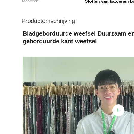
Markeren:
Stoffen van katoenen b
Productomschrijving
Bladgeborduurde weefsel Duurzaam en
geborduurde kant weefsel