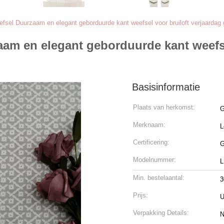
fsel Duurzaam en elegant geborduurde kant weefsel voor bruiloft verjaardag
m en elegant geborduurde kant weefsel
Basisinformatie
Plaats van herkomst:
G
Merknaam:
L
Certificering:
G
Modelnummer:
L
Min. bestelaantal:
3
Prijs:
U
Verpakking Details:
N