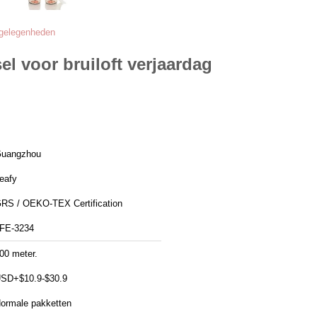
 gelegenheden
 voor bruiloft verjaardag
uangzhou
eafy
RS / OEKO-TEX Certification
FE-3234
00 meter.
SD+$10.9-$30.9
ormale pakketten