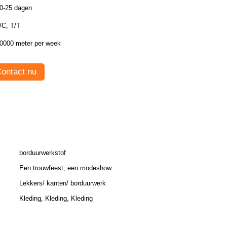
0-25 dagen
/C, T/T
0000 meter per week
ontact nu
borduurwerkstof
Een trouwfeest, een modeshow.
Lekkers/ kanten/ borduurwerk
Kleding, Kleding, Kleding