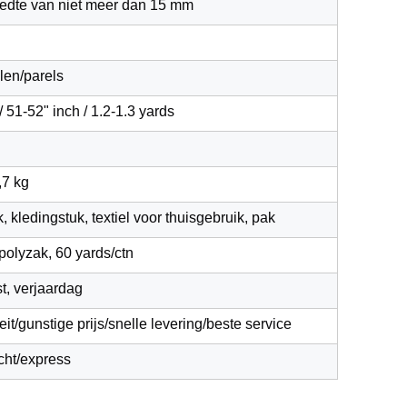
edte van niet meer dan 15 mm
len/parels
 51-52" inch / 1.2-1.3 yards
,7 kg
k, kledingstuk, textiel voor thuisgebruik, pak
polyzak, 60 yards/ctn
st, verjaardag
it/gunstige prijs/snelle levering/beste service
cht/express