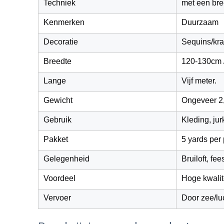
Techniek
met een bre
Kenmerken
Duurzaam
Decoratie
Sequins/kra
Breedte
120-130cm /
Lange
Vijf meter.
Gewicht
Ongeveer 2
Gebruik
Kleding, jur
Pakket
5 yards per 
Gelegenheid
Bruiloft, fee
Voordeel
Hoge kwalite
Vervoer
Door zee/lu