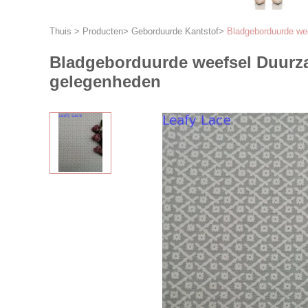
Thuis
>
Producten
>
Geborduurde Kantstof
>
Bladgeborduurde wee
Bladgeborduurde weefsel Duurzaa
gelegenheden