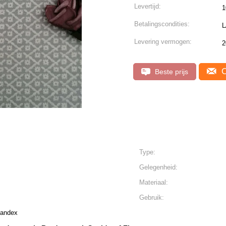
Levertijd:
1
Betalingscondities:
L
Levering vermogen:
2
C
Beste prijs
Type:
Gelegenheid:
Materiaal:
Gebruik:
pandex