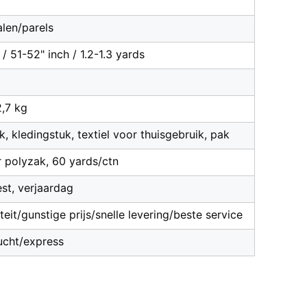
alen/parels
 51-52" inch / 1.2-1.3 yards
,7 kg
rk, kledingstuk, textiel voor thuisgebruik, pak
r polyzak, 60 yards/ctn
eest, verjaardag
eit/gunstige prijs/snelle levering/beste service
ucht/express