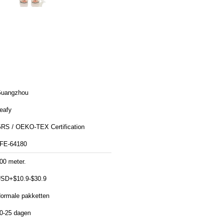
uangzhou
eafy
RS / OEKO-TEX Certification
FE-64180
00 meter.
SD+$10.9-$30.9
ormale pakketten
0-25 dagen