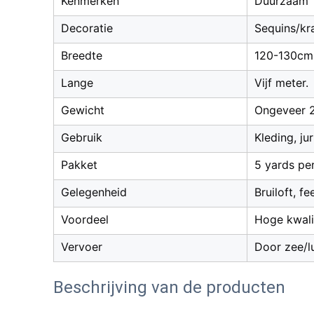
Kenmerken
Duurzaam
Decoratie
Sequins/kr
Breedte
120-130cm /
Lange
Vijf meter.
Gewicht
Ongeveer 2
Gebruik
Kleding, ju
Pakket
5 yards pe
Gelegenheid
Bruiloft, f
Voordeel
Hoge kwalit
Vervoer
Door zee/l
Beschrijving van de producten