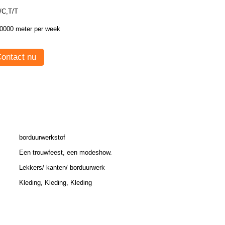
/C,T/T
0000 meter per week
ontact nu
borduurwerkstof
Een trouwfeest, een modeshow.
Lekkers/ kanten/ borduurwerk
Kleding, Kleding, Kleding