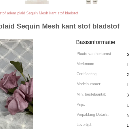
 stof adem plaid Sequin Mesh kant stof bladstof
plaid Sequin Mesh kant stof bladstof
Basisinformatie
Plaats van herkomst:
G
Merknaam:
L
Certificering:
G
Modelnummer:
L
Min. bestelaantal:
3
Prijs:
U
Verpakking Details:
N
Levertijd:
1