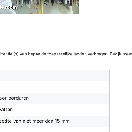
/licentie (s) van bepaalde toepasselijke landen verkregen.
Bekijk mee
g
voor borduren
watten
eedte van niet meer dan 15 mm