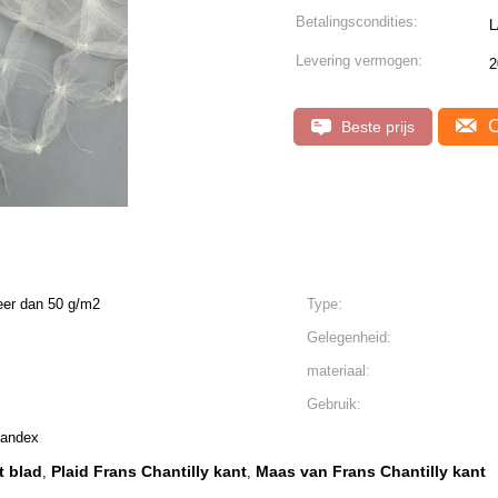
Betalingscondities:
L
Levering vermogen:
2
C
Beste prijs
eer dan 50 g/m2
Type:
Gelegenheid:
materiaal:
Gebruik:
pandex
t blad
Plaid Frans Chantilly kant
Maas van Frans Chantilly kant
,
,