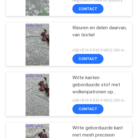
Negotiation base on quantity MOQ:15y
CONTACT
Kleuren en delen daarvan,
van textiel
USD+$10.9-$30.9 MOQ:300 meter.
CONTACT
Witte kanten
geborduurde stof met
wolkenpatronen op
gaasgrond voor
USD+$10.9-$30.9 MOQ:300 meter.
trouwjurken
CONTACT
Witte geborduurde kant
met mesh precision