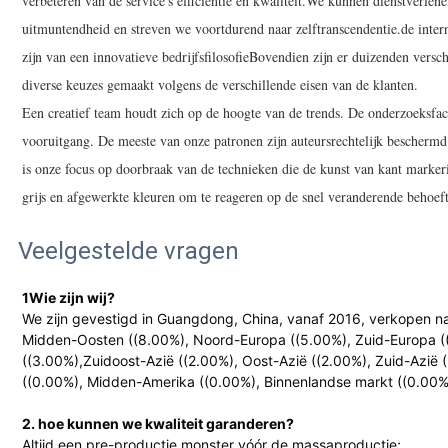
verbeteren van de service's efficiëntie en kwaliteit.We kunnen dienstverl
uitmuntendheid en streven we voortdurend naar zelftranscendentie.de inte
zijn van een innovatieve bedrijfsfilosofieBovendien zijn er duizenden versc
diverse keuzes gemaakt volgens de verschillende eisen van de klanten.
Een creatief team houdt zich op de hoogte van de trends. De onderzoeksfaci
vooruitgang. De meeste van onze patronen zijn auteursrechtelijk beschermd
is onze focus op doorbraak van de technieken die de kunst van kant marke
grijs en afgewerkte kleuren om te reageren op de snel veranderende behoef
Veelgestelde vragen
1Wie zijn wij?
We zijn gevestigd in Guangdong, China, vanaf 2016, verkopen na
Midden-Oosten ((8.00%), Noord-Europa ((5.00%), Zuid-Europa (
((3.00%),Zuidoost-Azië ((2.00%), Oost-Azië ((2.00%), Zuid-Azië
((0.00%), Midden-Amerika ((0.00%), Binnenlandse markt ((0.00%
2. hoe kunnen we kwaliteit garanderen?
Altijd een pre-productie monster vóór de massaproductie;