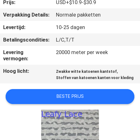
CONTACTEER
Prijs:
USD+$10.9-$30.9
ONS
Verpakking Details:
Normale pakketten
Levertijd:
10-25 dagen
NIEUWS
Betalingscondities:
L/C,T/T
VRAAG
Levering
20000 meter per week
vermogen:
EEN
Hoog licht:
,
Zwakke witte katoenen kantstof
OFFERTE
Stoffen van katoenen kanten voor kleding
AAN
BESTE PRIJS
SITEMAP
PRIVACYBELEID