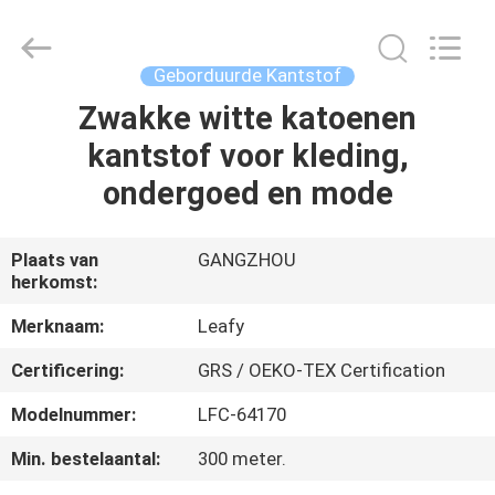
Leafy
Textiles
CO.,
Ltd..
All
Geborduurde Kantstof
Rights
Reserved.
Zwakke witte katoenen
THUIS
kantstof voor kleding,
PRODUCTEN
ondergoed en mode
OVER
Plaats van
GANGZHOU
herkomst:
ONS
Merknaam:
Leafy
FABRIEKSREIS
Certificering:
GRS / OEKO-TEX Certification
Modelnummer:
LFC-64170
KWALITEITSCONTROLE
Min. bestelaantal:
300 meter.