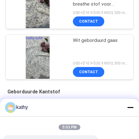
breathe stof voor
formele kleding
USD+$10.9-$30.9 MOQ:300 meter.
CONTACT
Wit geborduurd gaas
USD+$10.9-$30.9 MOQ:300 meter.
CONTACT
Geborduurde Kantstof
Kanten Stof Wit Geborduurd Kanten Stof Aangepast Ontwerp
kathy
Luxe Geborduurde Kanten Stof Goede Kwaliteit Bloemen
Jurken
5:53 PM
Nylon Polyester Geborduurde Kantstof