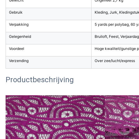
Gewicht
Ongeveer 2,7 kg
Gebruik
Kleding, Jurk, Kledingstuk
Verpakking
5 yards per polybag, 60 y
Gelegenheid
Bruiloft, Feest, Verjaardag
Voordeel
Hoge kwaliteit/gunstige pr
Verzending
Over zee/lucht/express
Productbeschrijving