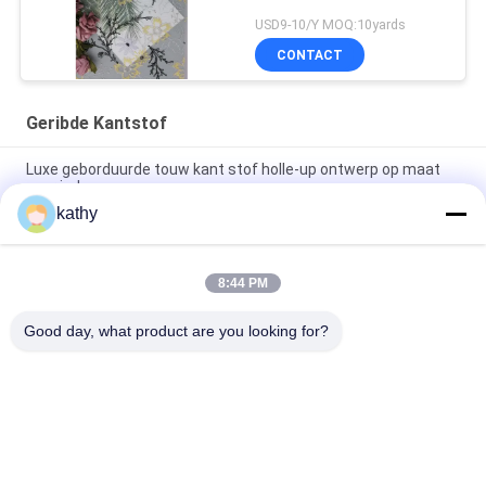
USD9-10/Y MOQ:10yards
CONTACT
Geribde Kantstof
Luxe geborduurde touw kant stof holle-up ontwerp op maat
voor jurk
kathy
Cord Lace Fabric High Luxary Hollow-up for Elegant Bridal
Wedding Party Women's Dress
8:44 PM
Kleed van geordende kanten Kleed van geordende kanten voor
bruidsjurken
Good day, what product are you looking for?
populaire categorieën
Alle
Geborduurde 
Lovertje 
Kantstof
Geborduurde Stof