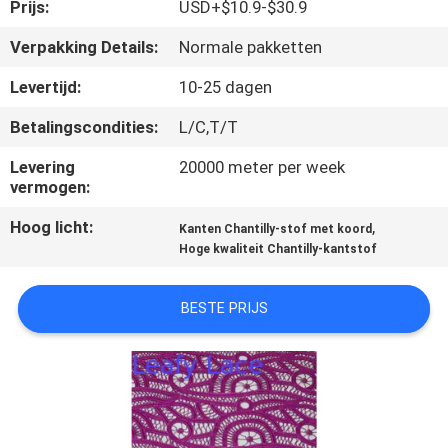
CONTACTEER
Prijs:
USD+$10.9-$30.9
ONS
Verpakking Details:
Normale pakketten
Levertijd:
10-25 dagen
NIEUWS
Betalingscondities:
L/C,T/T
VRAAG
Levering
20000 meter per week
vermogen:
EEN
Hoog licht:
,
Kanten Chantilly-stof met koord
OFFERTE
Hoge kwaliteit Chantilly-kantstof
AAN
BESTE PRIJS
SITEMAP
PRIVACYBELEID