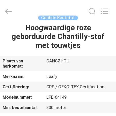
Leafy
Textiles
CO.,
Ltd..
All
Geribde Kantstof
Rights
Reserved.
Hoogwaardige roze
THUIS
geborduurde Chantilly-stof
PRODUCTEN
met touwtjes
OVER
Plaats van
GANGZHOU
herkomst:
ONS
Merknaam:
Leafy
FABRIEKSREIS
Certificering:
GRS / OEKO-TEX Certification
Modelnummer:
LFE-64149
KWALITEITSCONTROLE
Min. bestelaantal:
300 meter.