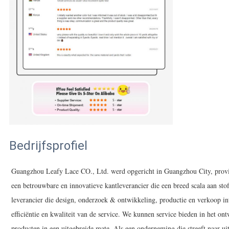
Bedrijfsprofiel
Guangzhou Leafy Lace CO., Ltd. werd opgericht in Guangzhou City, provi
een betrouwbare en innovatieve kantleverancier die een breed scala aan st
leverancier die design, onderzoek & ontwikkeling, productie en verkoop inte
efficiëntie en kwaliteit van de service. We kunnen service bieden in het 
producten in een uitgebreide mate. Als een onderneming die streeft naar ui