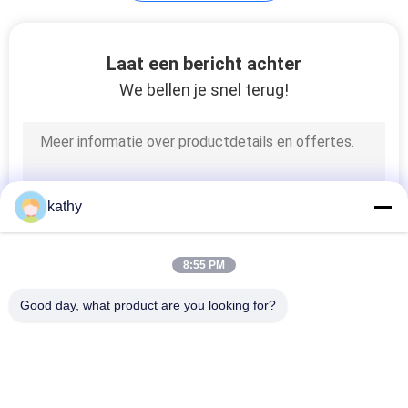
Bijeengekomen
Laat een bericht achter
Mesh Fabric
We bellen je snel terug!
37
kathy
Metaalkantstof
8:55 PM
Good day, what product are you looking for?
populaire categorieën
Alle
26
Geborduurde 
Lovertje 