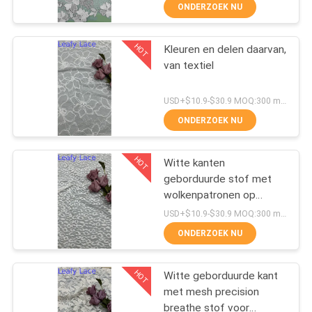
CONTACTEER
ONDERZOEK NU
ONS
HOT
Kleuren en delen daarvan,
50
van textiel
NIEUWS
Geribde Kantstof
USD+$10.9-$30.9 MOQ:300 meter.
VRAAG
ONDERZOEK NU
EEN
HOT
OFFERTE
Witte kanten
geborduurde stof met
AAN
wolkenpatronen op
47
gaasgrond voor
USD+$10.9-$30.9 MOQ:300 meter.
trouwjurken
SITEMAP
ONDERZOEK NU
3D Bloemenkantstof
HOT
PRIVACYBELEID
Witte geborduurde kant
met mesh precision
breathe stof voor