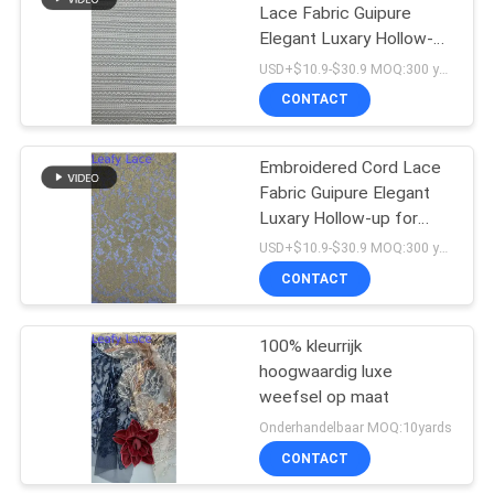
Lace Fabric Guipure
Elegant Luxary Hollow-up
18
for Bridal Wedding Fabric
USD+$10.9-$30.9 MOQ:300 yard
De Stof van het
CONTACT
rekkant
Embroidered Cord Lace
Fabric Guipure Elegant
Luxary Hollow-up for
Bridal Wedding Dress
USD+$10.9-$30.9 MOQ:300 yard
CONTACT
62
100% kleurrijk
Tulle Mesh Fabric
hoogwaardig luxe
weefsel op maat
Onderhandelbaar MOQ:10yards
CONTACT