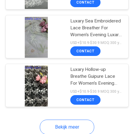
CONTACT
21
geplooide kantstof
Luxary Sea Embroidered
Lace Breather For
Women's Evening Luxary
Dresses Gowns
USD+$10.9-$30.9 MOQ:300 yard
CONTACT
22
Luxary Hollow-up
Breathe Guipure Lace
Gekleurde
For Women's Evening
Dresses Gowns
Borduurwerkstof
USD+$10.9-$30.9 MOQ:300 yard
CONTACT
Bekijk meer
43