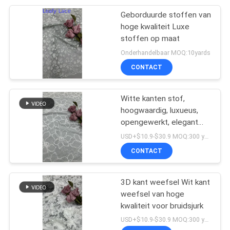
Geborduurde stoffen van
20
hoge kwaliteit Luxe
stoffen op maat
folie gedrukte stof
Onderhandelbaar MOQ:10yards
CONTACT
Witte kanten stof,
hoogwaardig, luxueus,
opengewerkt, elegant
39
doek voor bruidsmode,
USD+$10.9-$30.9 MOQ:300 yard
Geparelde
schoonheid, trouwfeest,
CONTACT
jurk
Borduurwerkstof
3D kant weefsel Wit kant
weefsel van hoge
kwaliteit voor bruidsjurk
USD+$10.9-$30.9 MOQ:300 yard