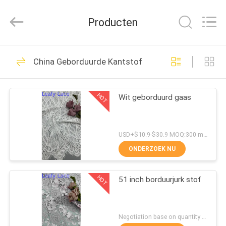
Leafy
Textiles
CO.,
Producten
Ltd..
All
Rights
Reserved.
THUIS
280
China Geborduurde Kantstof
Geborduurde
PRODUCTEN
Kantstof
HOT
Wit geborduurd gaas
OVER
ONS
USD+$10.9-$30.9 MOQ:300 meter.
ONDERZOEK NU
194
FABRIEKSREIS
Lovertje
HOT
51 inch borduurjurk stof
KWALITEITSCONTROLE
Geborduurde Stof
Negotiation base on quantity MOQ:15y