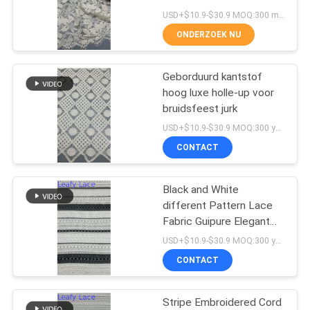
formele kleding
USD+$10.9-$30.9 MOQ:300 meter.
ONDERZOEK NU
14
de versiering van het
Geborduurd kantstof
hoog luxe holle-up voor
polyesterkant
bruidsfeest jurk
USD+$10.9-$30.9 MOQ:300 yard
CONTACT
Black and White
29
different Pattern Lace
Geborduurde
Fabric Guipure Elegant
Luxary Hollow-up for
USD+$10.9-$30.9 MOQ:300 yard
Oogjestof
Bridal
CONTACT
Stripe Embroidered Cord