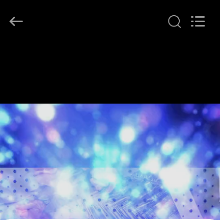
Leafy
Textiles
CO.,
Ltd..
All
Rights
Reserved.
THUIS
PRODUCTEN
OVER
ONS
FABRIEKSREIS
KWALITEITSCONTROLE