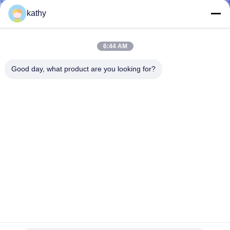
CONTACTEER
kathy
ONS
6:44 AM
NIEUWS
Good day, what product are you looking for?
VRAAG
EEN
OFFERTE
AAN
SITEMAP
PRIVACYBELEID
Gekleurde Borduurwerkstof
2025-03-28