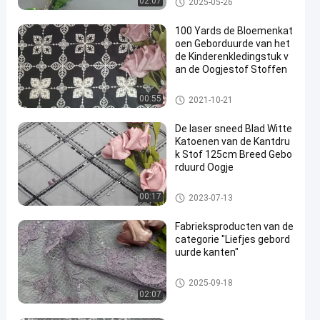
02:07
2025-05-26
100 Yards de Bloemenkat
oen Geborduurde van het
de Kinderenkledingstuk v
an de Oogjestof Stoffen
Geborduurde Oogjestof
00:55
2021-10-21
De laser sneed Blad Witte
Katoenen van de Kantdru
k Stof 125cm Breed Gebo
rduurd Oogje
Geborduurde Oogjestof
00:17
2023-07-13
Fabrieksproducten van de
categorie "Liefjes gebord
uurde kanten"
Geborduurde Kantstof
2025-09-18
02:07