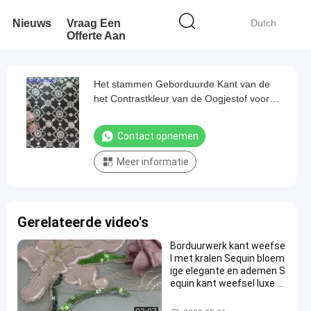
Nieuws
Vraag Een
Dutch
Offerte Aan
Het stammen Geborduurde Kant van de
het Contrastkleur van de Oogjestof voor
Dame Garment
Contact opnemen
Meer informatie
Gerelateerde video's
Borduurwerk kant weefse
l met kralen Sequin bloem
ige elegante en ademen S
equin kant weefsel luxe g
elegenheid weefsel
Geparelde Borduurwerkstof