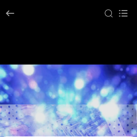
Leafy
Textiles
CO.,
Ltd..
All
Rights
Reserved.
THUIS
PRODUCTEN
OVER
ONS
FABRIEKSREIS
KWALITEITSCONTROLE