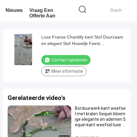
Nieuws
Vraag Een
Dutch
Offerte Aan
Luxe Franse Chantilly kant Stof Duurzaam
en elegant Stof Huwelijk Feest
Gelegenheden Witte Stof
Contact opnemen
Meer informatie
Gerelateerde video's
Borduurwerk kant weefse
l met kralen Sequin bloem
ige elegante en ademen S
equin kant weefsel luxe g
elegenheid weefsel
Geparelde Borduurwerkstof