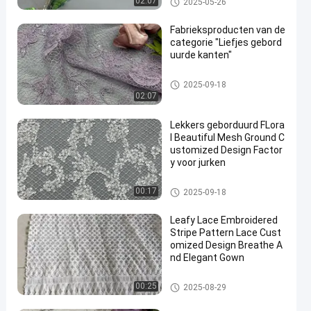
02:07
2025-05-26
Fabrieksproducten van de
categorie "Liefjes gebord
uurde kanten"
Geborduurde Kantstof
2025-09-18
02:07
Lekkers geborduurd FLora
l Beautiful Mesh Ground C
ustomized Design Factor
y voor jurken
Lovertje Geborduurde Stof
00:17
2025-09-18
Leafy Lace Embroidered
Stripe Pattern Lace Cust
omized Design Breathe A
nd Elegant Gown
Geborduurde Kantstof
00:25
2025-08-29