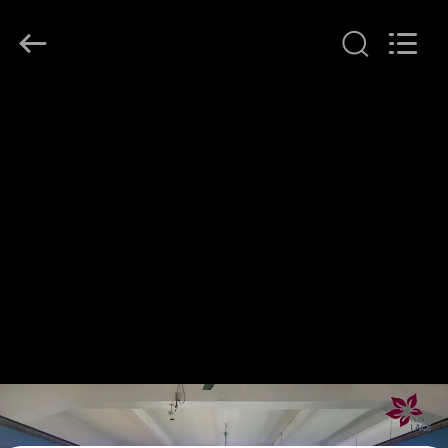
Leafy
Textiles
CO.,
Ltd..
All
Rights
Reserved.
THUIS
PRODUCTEN
OVER
ONS
FABRIEKSREIS
KWALITEITSCONTROLE