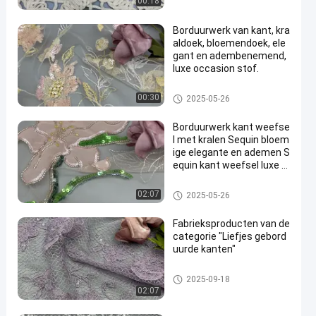
00:18
Borduurwerk van kant, kra
aldoek, bloemendoek, ele
gant en adembenemend,
luxe occasion stof.
Geparelde Borduurwerkstof
00:30
2025-05-26
Borduurwerk kant weefse
l met kralen Sequin bloem
ige elegante en ademen S
equin kant weefsel luxe g
elegenheid weefsel
Geparelde Borduurwerkstof
02:07
2025-05-26
Fabrieksproducten van de
categorie "Liefjes gebord
uurde kanten"
Geborduurde Kantstof
2025-09-18
02:07