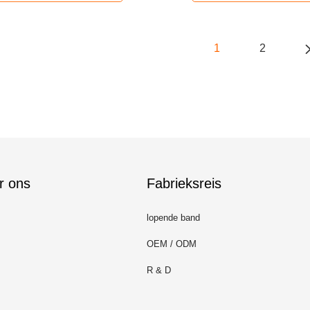
1
2
r ons
Fabrieksreis
lopende band
OEM / ODM
R & D