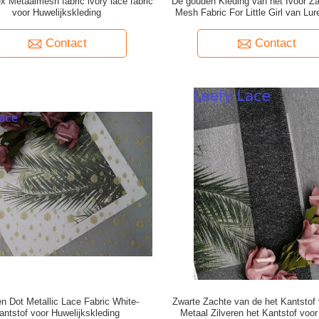
ex Metaalmesh fabric ivory lace fabric
De gouden Kleding van het Ivoor Za
voor Huwelijkskleding
Mesh Fabric For Little Girl van Lu
Contact
Contact
n Dot Metallic Lace Fabric White-
Zwarte Zachte van de het Kantstof
antstof voor Huwelijkskleding
Metaal Zilveren het Kantstof voor