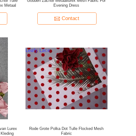
chte Tulle
Gouden Zachte Metaallurex Mesh Fabric For
rex Metaal
Evening Dress
Contact
 van Lurex
Rode Grote Polka Dot Tulle Flocked Mesh
 Kleding
Fabric