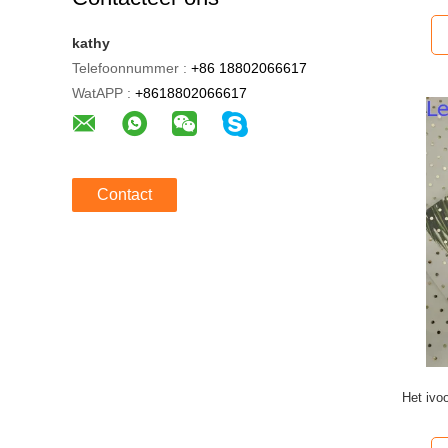
kathy
Telefoonnummer :
+86 18802066617
WatAPP :
+8618802066617
Contact
Het ivo