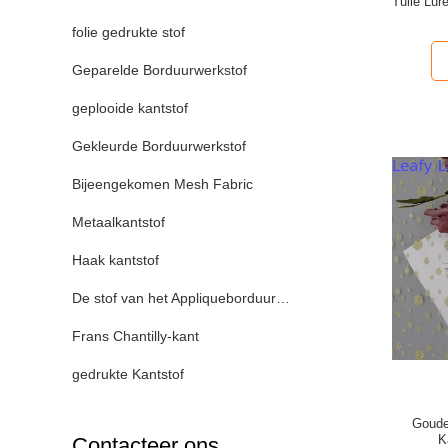
Tulle Lur
folie gedrukte stof
Geparelde Borduurwerkstof
geplooide kantstof
Gekleurde Borduurwerkstof
Bijeengekomen Mesh Fabric
Metaalkantstof
Haak kantstof
De stof van het Appliqueborduurwerk
Frans Chantilly-kant
gedrukte Kantstof
Goude
K
Contacteer ons