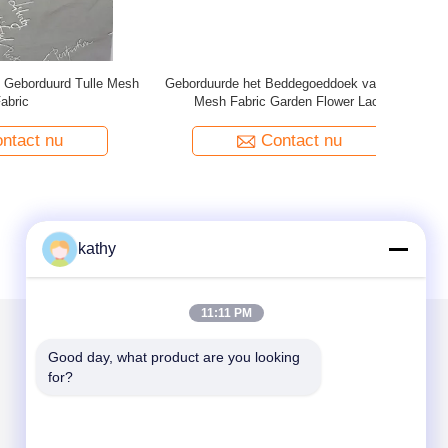
e Fabric
100% de nylon 145CM Witte Bloemenstof van
Zwarte
ric
Kanttulle Mesh Fabric Embroidery Soft Lace
Contact nu
kathy
11:11 PM
Good day, what product are you looking 
Mail ons
for?