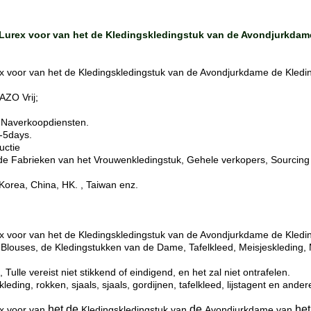
 Lurex voor van het de Kledingskledingstuk van de Avondjurkdam
x voor van het de Kledingskledingstuk van de Avondjurkdame de Kledi
AZO Vrij;
 Naverkoopdiensten.
 -5days.
uctie
 de Fabrieken van het Vrouwenkledingstuk, Gehele verkopers, Sourcin
Korea, China, HK. , Taiwan enz.
 voor van het de Kledingskledingstuk van de Avondjurkdame de Kleding
, Blouses, de Kledingstukken van de Dame, Tafelkleed, Meisjeskleding,
le vereist niet stikkend of eindigend, en het zal niet ontrafelen.
eding, rokken, sjaals, sjaals, gordijnen, tafelkleed, lijstagent en ande
het de
de
het
x voor van
Kledingskledingstuk van
Avondjurkdame van