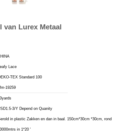
l van Lurex Metaal
HINA
eafy Lace
EKO-TEX Standard 100
fm-19259
0yards
SD1.5-3/Y Depend on Quanity
rold in plastic Zakken en dan in baal. 150cm*30cm *30cm, rond
0000mtrs in 1*20 '