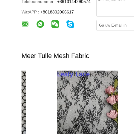
Telefoonnummer :
+8613144290574
WatAPP :
+8618802066617
Meer Tulle Mesh Fabric