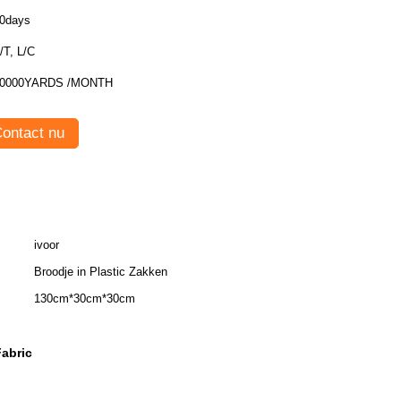
0days
/T, L/C
0000YARDS /MONTH
ontact nu
ivoor
Broodje in Plastic Zakken
130cm*30cm*30cm
Fabric