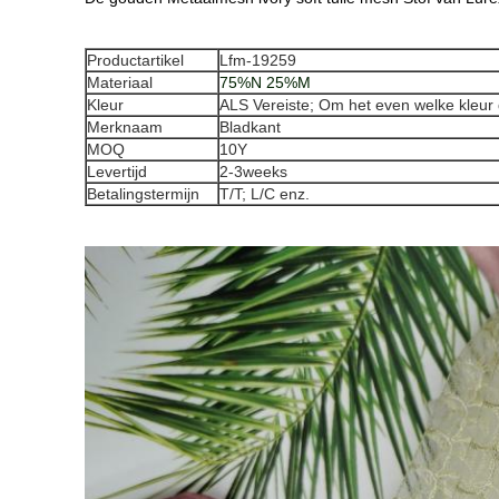
Productartikel
Lfm-19259
Materiaal
75%N 25%M
Kleur
ALS Vereiste; Om het even welke kleur 
Merknaam
Bladkant
MOQ
10
Y
Levertijd
2-3weeks
Betalingstermijn
T/T; L/C enz.