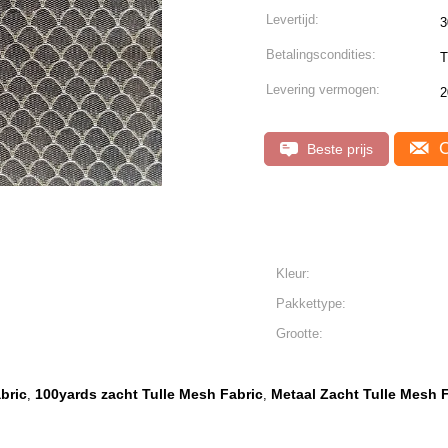
Levertijd:
3
Betalingscondities:
T
Levering vermogen:
2
C
Beste prijs
Kleur:
Pakkettype:
Grootte:
bric
100yards zacht Tulle Mesh Fabric
Metaal Zacht Tulle Mesh 
,
,