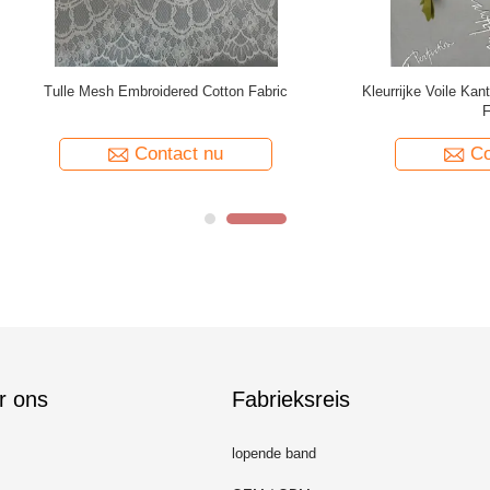
Drukdeklaag van Tulle Mesh Fabric
Wit Geometrisch Mesh Tulle Lac
 Dress Foil van de Stervorm
Lightweight Dame Dress Fab
Contact nu
Contact nu
r ons
Fabrieksreis
lopende band