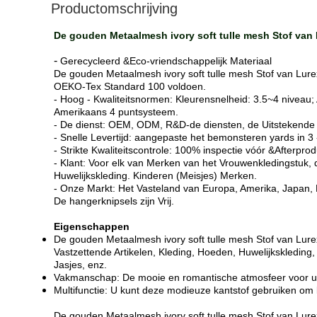
Productomschrijving
De gouden Metaalmesh ivory soft tulle mesh Stof van
-
Gerecycleerd &Eco-vriendschappelijk Materiaal
De gouden Metaalmesh ivory soft tulle mesh Stof van Lure
OEKO-Tex Standard 100 voldoen.
- Hoog - Kwaliteitsnormen: Kleurensnelheid: 3.5~4 niveau; 
Amerikaans 4 puntsysteem.
- De dienst: OEM, ODM, R&D-de diensten, de Uitstekende
- Snelle Levertijd: aangepaste het bemonsteren yards in 3
- Strikte Kwaliteitscontrole: 100% inspectie vóór &Afterprod
- Klant: Voor elk van Merken van het Vrouwenkledingstuk,
Huwelijkskleding. Kinderen (Meisjes) Merken.
- Onze Markt: Het Vasteland van Europa, Amerika, Japan, 
De hangerknipsels zijn Vrij.
Eigenschappen
De gouden Metaalmesh ivory soft tulle mesh Stof van Lurex
Vastzettende Artikelen, Kleding, Hoeden, Huwelijkskleding
Jasjes, enz.
Vakmanschap: De mooie en romantische atmosfeer voor u, Tul
Multifunctie: U kunt deze modieuze kantstof gebruiken om kl
De gouden Metaalmesh ivory soft tulle mesh Stof van Lure