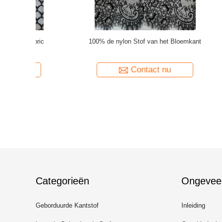
Tulle Mesh
Geborduurde het Beddegoeddoek van Tulle
Metaal de 
Mesh Fabric Garden Flower Lace
Women
Contact nu
Categorieën
Ongevee
Geborduurde Kantstof
Inleiding