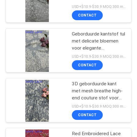
voor Elegante
USD+$10.9-$30.9 MOQ:300 meter.
Avondjurken
CONTACT
13
de versiering van het
Geborduurde kantstof tul
met delicate bloemen
polyesterkant
voor elegante
avondkleding
USD+$10.9-$30.9 MOQ:300 meter.
CONTACT
3D geborduurde kant
26
met mesh breathe high-
Geborduurde
end couture stof voor
formele en galajurken
USD+$10.9-$30.9 MOQ:300 meter.
Oogjestof
CONTACT
Red Embroidered Lace