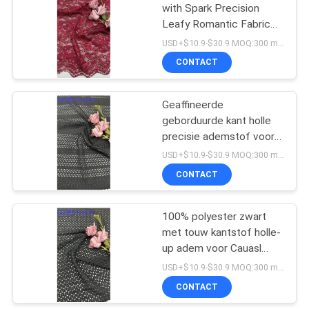
with Spark Precision
Leafy Romantic Fabric
17
for Party Gowns
USD+$10.9-$30.9 MOQ:300 meter.
De Stof van het
CONTACT
rekkant
Geaffineerde
geborduurde kant holle
precisie ademstof voor
casual jurken
USD+$10.9-$30.9 MOQ:300 meter.
CONTACT
61
100% polyester zwart
Tulle Mesh Fabric
met touw kantstof holle-
up adem voor Cauasl
jurken
USD+$10.9-$30.9 MOQ:300 meter.
CONTACT