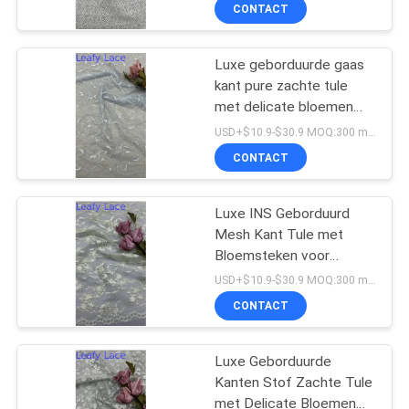
CONTACTEER
CONTACT
ONS
Luxe geborduurde gaas
50
kant pure zachte tule
NIEUWS
met delicate bloemen
Geribde Kantstof
steken voor elegante
USD+$10.9-$30.9 MOQ:300 meter.
avondjurken
VRAAG
CONTACT
EEN
OFFERTE
Luxe INS Geborduurd
Mesh Kant Tule met
AAN
Bloemsteken voor
37
Elegante Trouwjurken
USD+$10.9-$30.9 MOQ:300 meter.
SITEMAP
CONTACT
3D Bloemenkantstof
PRIVACYBELEID
Luxe Geborduurde
Kanten Stof Zachte Tule
met Delicate Bloemen