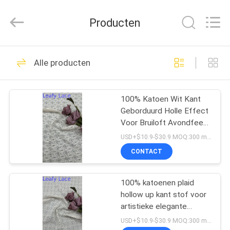
Leafy
Textiles
CO.,
Producten
Ltd..
All
Rights
Reserved.
THUIS
256
Alle producten
Geborduurde
PRODUCTEN
Kantstof
100% Katoen Wit Kant
Geborduurd Holle Effect
OVER
Voor Bruiloft Avondfeest
ONS
Kleding
USD+$10.9-$30.9 MOQ:300 meter.
CONTACT
184
FABRIEKSREIS
Lovertje
100% katoenen plaid
hollow up kant stof voor
KWALITEITSCONTROLE
Geborduurde Stof
artistieke elegante
romantische bruiloft stof
USD+$10.9-$30.9 MOQ:300 meter.