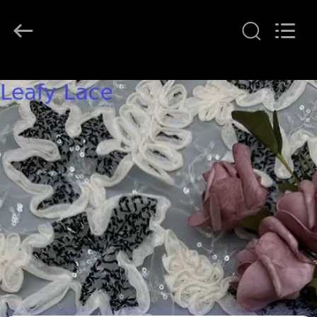
Leafy
Textiles
CO.,
Ltd..
All
Rights
Reserved.
THUIS
PRODUCTEN
OVER
ONS
FABRIEKSREIS
KWALITEITSCONTROLE