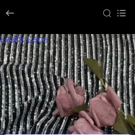
Leafy
Textiles
CO.,
Ltd..
All
Rights
Reserved.
THUIS
PRODUCTEN
OVER
ONS
FABRIEKSREIS
KWALITEITSCONTROLE