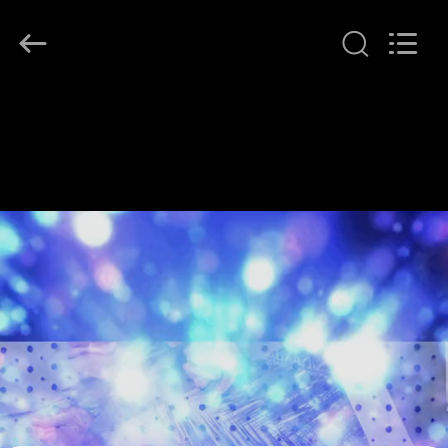
Leafy
Textiles
CO.,
Ltd..
All
Rights
Reserved.
THUIS
PRODUCTEN
OVER
ONS
FABRIEKSREIS
KWALITEITSCONTROLE