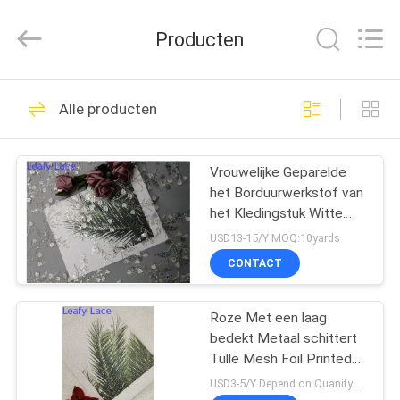
Leafy
Textiles
CO.,
Producten
Ltd..
All
Rights
Reserved.
THUIS
280
Alle producten
Geborduurde
PRODUCTEN
Kantstof
Vrouwelijke Geparelde
het Borduurwerkstof van
OVER
het Kledingstuk Witte
ONS
Lovertje Kant
USD13-15/Y MOQ:10yards
CONTACT
194
FABRIEKSREIS
Lovertje
Roze Met een laag
bedekt Metaal schittert
KWALITEITSCONTROLE
Geborduurde Stof
Tulle Mesh Foil Printed
Fabric
USD3-5/Y Depend on Quanity MOQ:10yards