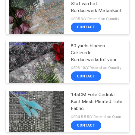
Stof van het
Borduurwerk Metaalkant
18
USD5-8/Y Depend on Quanity MOQ:10yards
De Stof van het
CONTACT
rekkant
80 yards bloeien
Gekleurde
Borduurwerkstof voor
Meisjeskleding
USD8-10/Y Depend on Quanity MOQ:10yards
CONTACT
62
145CM Folie Gedrukt
Tulle Mesh Fabric
Kant Mesh Pleated Tulle
Fabric
USD4.5-5.5/Y Depend on Quanity MOQ:10yards
CONTACT