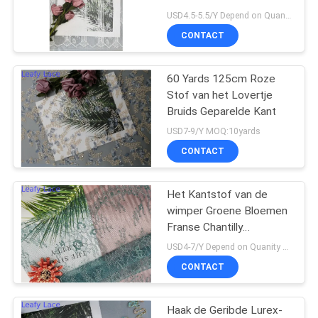
Franse Stof van de het
USD4.5-5.5/Y Depend on Quanity MOQ:10yards
Kantversiering
CONTACT
14
de versiering van het
60 Yards 125cm Roze
Stof van het Lovertje
polyesterkant
Bruids Geparelde Kant
USD7-9/Y MOQ:10yards
CONTACT
Het Kantstof van de
29
wimper Groene Bloemen
Geborduurde
Franse Chantilly
Gegratineerde Rand
USD4-7/Y Depend on Quanity MOQ:10yards
Oogjestof
CONTACT
Haak de Geribde Lurex-