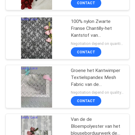
CONTACTEER
CONTACT
ONS
100% nylon Zwarte
50
Franse Chantilly-het
NIEUWS
Kantstof van
Geribde Kantstof
Borduurwerkraschel
Negotiation depend on quantity MOQ:10yards
VRAAG
CONTACT
EEN
OFFERTE
Groene het Kantwimper
Textielspandex Mesh
AAN
Fabric van de
47
Ritssluitingsvorm
Negotiation depend on quality MOQ:10yards
SITEMAP
CONTACT
3D Bloemenkantstof
PRIVACYBELEID
Van de de
Bloempolyester van het
blouseborduurwerk de