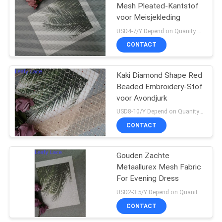
Mesh Pleated-Kantstof
voor Meisjekleding
18
USD4-7/Y Depend on Quanity MOQ:10yards
De Stof van het
CONTACT
rekkant
Kaki Diamond Shape Red
Beaded Embroidery-Stof
voor Avondjurk
USD8-10/Y Depend on Quanity MOQ:10yards
CONTACT
62
Gouden Zachte
Tulle Mesh Fabric
Metaallurex Mesh Fabric
For Evening Dress
USD2-3.5/Y Depend on Quanity MOQ:10yards
CONTACT