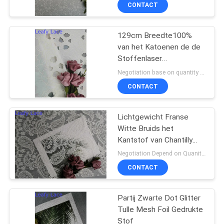
van het de verlaterskant
CONTACTEER
CONTACT
ONS
129cm Breedte100%
50
van het Katoenen de de
NIEUWS
Stoffenlaser
Geribde Kantstof
Laserborduurwerk sneed
Negotiation base on quantity MOQ:15y
Grens
VRAAG
CONTACT
EEN
OFFERTE
Lichtgewicht Franse
Witte Bruids het
AAN
Kantstof van Chantilly
47
Paisley
Negotiation Depend on Quanity MOQ:10yards
SITEMAP
CONTACT
3D Bloemenkantstof
PRIVACYBELEID
Partij Zwarte Dot Glitter
Tulle Mesh Foil Gedrukte
Stof