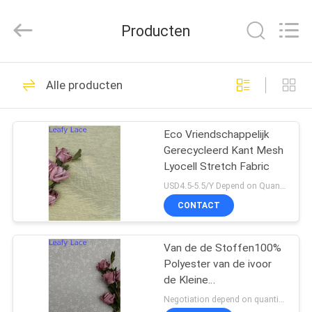
Leafy
Textiles
CO.,
Producten
Ltd..
All
Rights
Reserved.
THUIS
280
Alle producten
Geborduurde
PRODUCTEN
Kantstof
Eco Vriendschappelijk
Gerecycleerd Kant Mesh
OVER
Lyocell Stretch Fabric
ONS
USD4.5-5.5/Y Depend on Quanity MOQ:10yards
CONTACT
194
FABRIEKSREIS
Lovertje
Van de de Stoffen100%
Polyester van de ivoor
KWALITEITSCONTROLE
Geborduurde Stof
de Kleine
Bloemenversiering stof
Negotiation depend on quantity MOQ:10yards