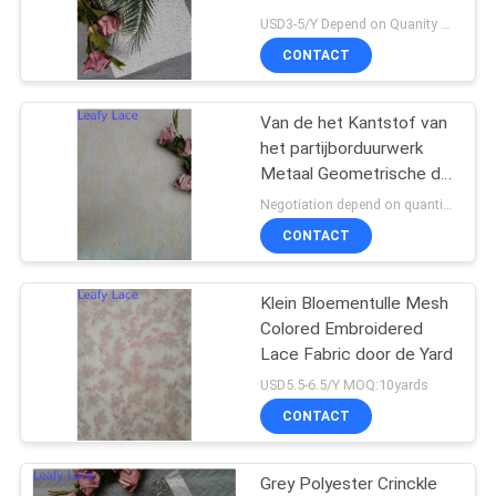
USD3-5/Y Depend on Quanity MOQ:10yards
CONTACT
14
de versiering van het
Van de het Kantstof van
het partijborduurwerk
polyesterkant
Metaal Geometrische de
Vrouwentextiel
Negotiation depend on quantity MOQ:10yards
CONTACT
Klein Bloementulle Mesh
29
Colored Embroidered
Geborduurde
Lace Fabric door de Yard
USD5.5-6.5/Y MOQ:10yards
Oogjestof
CONTACT
Grey Polyester Crinckle