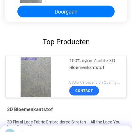
Bloemenkant
Doorgaan
Top Producten
100% nylon Zachte 3D
Bloemenkantstof
USD5-7/Y Depend on Quanity MOQ:10yards
CONTACT
3D Bloemenkantstof
3D Floral Lace Fabric Embroidered Stretch – All the Lace You
Love Sweet Dresses