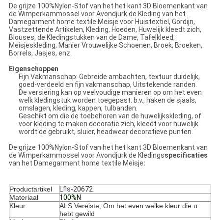
De grijze 100%Nylon-Stof van het het kant 3D Bloemenkant van
de Wimperkammossel voor Avondjurk de Kleding van het
Damegarment home textile Meisje voor Huistextiel, Gordijn,
Vastzettende Artikelen, Kleding, Hoeden, Huwelijk kleedt zich,
Blouses, de Kledingstukken van de Dame, Tafelkleed,
Meisjeskleding, Manier Vrouwelijke Schoenen, Broek, Broeken,
Borrels, Jasjes, enz.
Eigenschappen
Fijn Vakmanschap: Gebreide ambachten, textuur duidelijk,
goed-verdeeld en fijn vakmanschap, Uitstekende randen.
De versiering kan op veelvoudige manieren op om het even
welk kledingstuk worden toegepast. b.v., haken de sjaals,
omslagen, kleding, kappen, tulbanden.
Geschikt om die de toebehoren van de huwelijkskleding, of
voor kleding te maken decoratie zich, kleedt voor huwelijk
wordt de gebruikt, sluier, headwear decoratieve punten.
De grijze 100%Nylon-Stof van
het het
kant 3D Bloemenkant van
de
Wimperkammossel voor Avondjurk de Kledings
specificaties
van
het
Damegarment home textile Meisje
:
Productartikel
Lfls-20672
Materiaal
100%N
Kleur
ALS Vereiste; Om het even welke kleur die u
hebt gewild