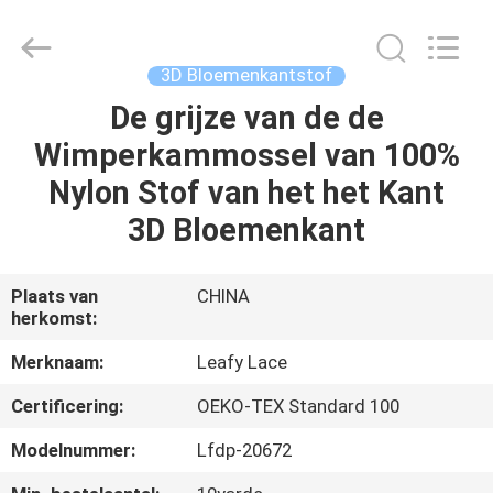
Leafy
Textiles
CO.,
Ltd..
All
3D Bloemenkantstof
Rights
Reserved.
De grijze van de de
THUIS
Wimperkammossel van 100%
PRODUCTEN
Nylon Stof van het het Kant
3D Bloemenkant
OVER
ONS
Plaats van
CHINA
herkomst:
FABRIEKSREIS
Merknaam:
Leafy Lace
Certificering:
OEKO-TEX Standard 100
KWALITEITSCONTROLE
Modelnummer:
Lfdp-20672