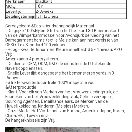
Merknaam
Bladkant
MOQ
10
Y
Levertijd
2-3weeks
Betalingstermijn
T/T; L/C enz.
Gerecycleerd &Eco-vriendschappelijk Materiaal
- De grijze 100%Nylon-Stof van het het kant 3D Bloemenkant
van de Wimperkammossel voor Avondjurk de Kleding van het
Damegarment home textile Meisje kan aan het vereiste van
OEKO-Tex Standard 100 voldoen.
- Hoog - Kwaliteitsnormen: Kleurensnelheid: 3.5~4 niveau; AZO
Vrij;
Amerikaans 4 puntsysteem.
- De dienst: OEM, ODM, R&D-de diensten, de Uitstekende
Naverkoopdiensten.
- Snelle Levertijd: aangepaste het bemonsteren yards in 3
-5days.
- Strikte Kwaliteitscontrole: 100% inspectie vóór
&Afterproductie
- Klant: Voor elk van Merken van het Vrouwenkledingstuk, de
Fabrieken van het Vrouwenkledingstuk, Gehele verkopers,
Sourcing Agenten, Detailhandelaars, de Merken van de
Huwelijkskleding. Kinderen (Meisjes) Merken.
- Onze Markt: Het Vasteland van Europa, Amerika, Japan, Korea,
China, HK. , Taiwan enz.
De hangerknipsels zijn Vrij.