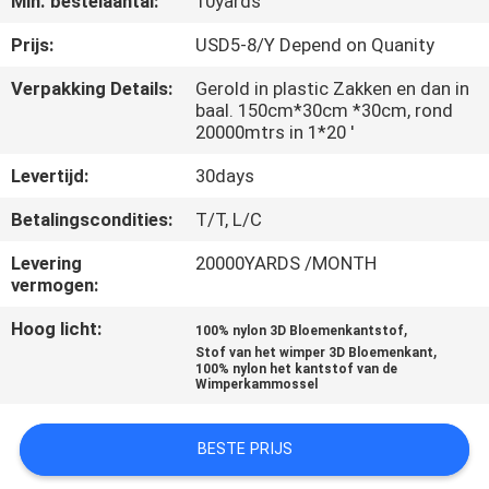
Min. bestelaantal:
10yards
CONTACTEER
ONS
Prijs:
USD5-8/Y Depend on Quanity
Verpakking Details:
Gerold in plastic Zakken en dan in
baal. 150cm*30cm *30cm, rond
NIEUWS
20000mtrs in 1*20 '
Levertijd:
30days
VRAAG
EEN
Betalingscondities:
T/T, L/C
OFFERTE
Levering
20000YARDS /MONTH
vermogen:
AAN
Hoog licht:
,
100% nylon 3D Bloemenkantstof
,
Stof van het wimper 3D Bloemenkant
SITEMAP
100% nylon het kantstof van de
Wimperkammossel
PRIVACYBELEID
BESTE PRIJS