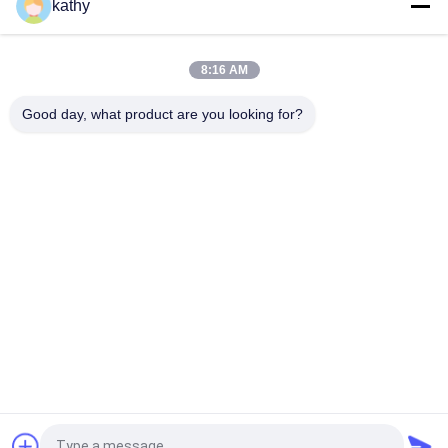
kathy
Lace Stof 3D Flower Elegant Borduurwerk Stof Laser Tech
Party Luxe Stijl Lace Stof
8:16 AM
Vintage stijl geborduurd kant weefsel 3D bloemen witte tul
kant voor bruids huwelijk projecten
Good day, what product are you looking for?
populaire categorieën
Alle
Geborduurde 
Lovertje 
Kantstof
Geborduurde Stof
Geribde Kantstof
3D Bloemenkantstof
De Versiering Van 
Geborduurde 
Het Polyesterkant
Oogjestof
De Stof Van Het 
Tulle Mesh Fabric
Rekkant