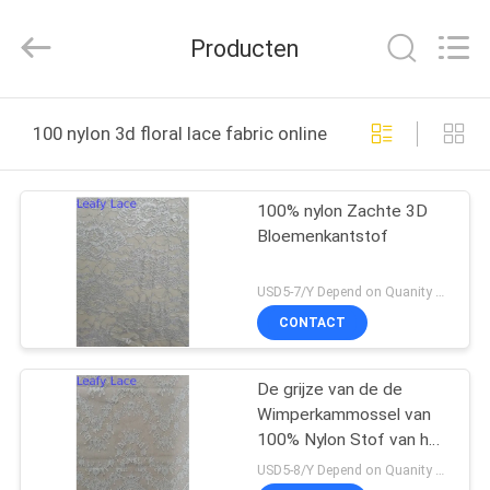
Leafy
Textiles
CO.,
Producten
Ltd..
All
Rights
Reserved.
THUIS
100 nylon 3d floral lace fabric online fabricage
PRODUCTEN
100% nylon Zachte 3D
Bloemenkantstof
OVER
ONS
USD5-7/Y Depend on Quanity MOQ:10yards
CONTACT
FABRIEKSREIS
De grijze van de de
Wimperkammossel van
KWALITEITSCONTROLE
100% Nylon Stof van het
het Kant 3D
USD5-8/Y Depend on Quanity MOQ:10yards