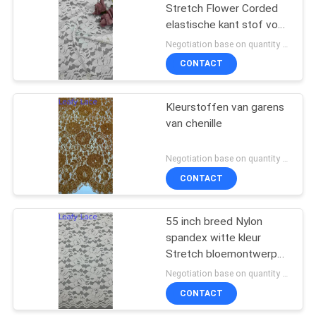
Stretch Flower Corded
elastische kant stof voor
vrouwenkleding
Negotiation base on quantity MOQ:15y
CONTACT
Kleurstoffen van garens
van chenille
Negotiation base on quantity MOQ:15y
CONTACT
55 inch breed Nylon
spandex witte kleur
Stretch bloemontwerp
elastische kant stof met
Negotiation base on quantity MOQ:15y
schelp voor mode
CONTACT
vrouwen dressing