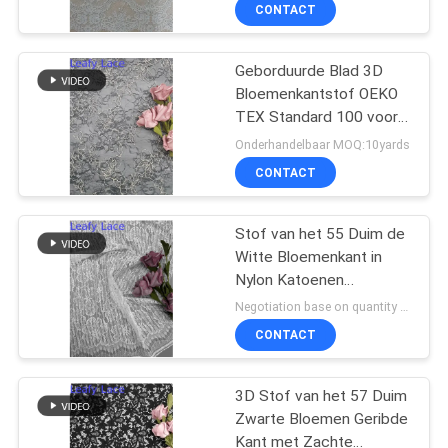
Bloemenkant
CONTACTEER
CONTACT
ONS
Geborduurde Blad 3D
Bloemenkantstof OEKO
NIEUWS
TEX Standard 100 voor
Kleermakerij
Onderhandelbaar MOQ:10yards
VRAAG
CONTACT
EEN
OFFERTE
Stof van het 55 Duim de
Witte Bloemenkant in
AAN
Nylon Katoenen
Rayonsamenstelling met
Negotiation base on quantity MOQ:15y
Kammosselwimper
SITEMAP
CONTACT
PRIVACYBELEID
3D Stof van het 57 Duim
Zwarte Bloemen Geribde
Kant met Zachte