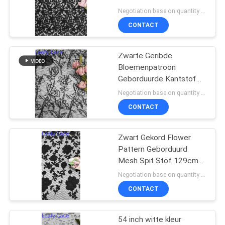
Handfeel
Negotiation base on quantity MOQ:15y
CONTACT
Zwarte Geribde
Bloemenpatroon
Geborduurde Kantstof
129cm Breedte
Negotiation base on quantity MOQ:15y
CONTACT
Zwart Gekord Flower
Pattern Geborduurd
Mesh Spit Stof 129cm
Breedte Voor
Negotiation base on quantity MOQ:15y
Bruidsjurken
CONTACT
54 inch witte kleur