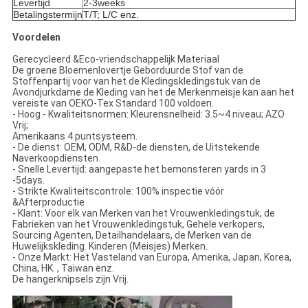
Levertijd
2-3weeks
Betalingstermijn
T/T; L/C enz.
Voordelen
Gerecycleerd &Eco-vriendschappelijk Materiaal
De groene Bloemenlovertje Geborduurde Stof van de
Stoffenpartij voor van het de Kledingskledingstuk van de
Avondjurkdame de Kleding van het de Merkenmeisje kan aan het
vereiste van OEKO-Tex Standard 100 voldoen.
- Hoog - Kwaliteitsnormen: Kleurensnelheid: 3.5~4 niveau; AZO
Vrij;
Amerikaans 4 puntsysteem.
- De dienst: OEM, ODM, R&D-de diensten, de Uitstekende
Naverkoopdiensten.
- Snelle Levertijd: aangepaste het bemonsteren yards in 3
-5days.
- Strikte Kwaliteitscontrole: 100% inspectie vóór
&Afterproductie
- Klant: Voor elk van Merken van het Vrouwenkledingstuk, de
Fabrieken van het Vrouwenkledingstuk, Gehele verkopers,
Sourcing Agenten, Detailhandelaars, de Merken van de
Huwelijkskleding. Kinderen (Meisjes) Merken.
- Onze Markt: Het Vasteland van Europa, Amerika, Japan, Korea,
China, HK. , Taiwan enz.
De hangerknipsels zijn Vrij.