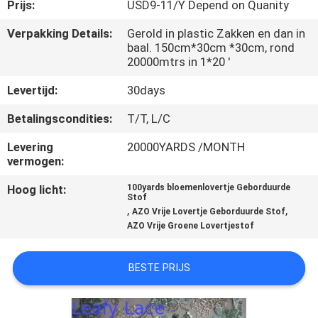
CONTACTEER
Prijs:
USD9-11/Y Depend on Quanity
ONS
Verpakking Details:
Gerold in plastic Zakken en dan in
baal. 150cm*30cm *30cm, rond
20000mtrs in 1*20 '
NIEUWS
Levertijd:
30days
VRAAG
Betalingscondities:
T/T, L/C
EEN
Levering
20000YARDS /MONTH
vermogen:
OFFERTE
Hoog licht:
100yards bloemenlovertje Geborduurde
AAN
Stof
,
,
AZO Vrije Lovertje Geborduurde Stof
AZO Vrije Groene Lovertjestof
SITEMAP
BESTE PRIJS
PRIVACYBELEID