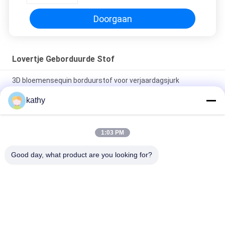
Doorgaan
Lovertje Geborduurde Stof
3D bloemensequin borduurstof voor verjaardagsjurk
kathy
Kleurrijke vlinder van hoge kwaliteit zachte zakdoek
geborduurde stof pattern stuk verf mesh grond voor mode
jurk
1:03 PM
Semi-scherpe bloemensequin geborduurde stof voor vrouwen
modejurk
Good day, what product are you looking for?
populaire categorieën
Alle
Geborduurde 
Lovertje 
Kantstof
Geborduurde Stof