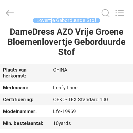
Leafy
Textiles
CO.,
Ltd..
All
Lovertje Geborduurde Stof
Rights
Reserved.
DameDress AZO Vrije Groene
THUIS
Bloemenlovertje Geborduurde
PRODUCTEN
Stof
OVER
Plaats van
CHINA
herkomst:
ONS
Merknaam:
Leafy Lace
FABRIEKSREIS
Certificering:
OEKO-TEX Standard 100
Modelnummer:
Lfe-19969
KWALITEITSCONTROLE
Min. bestelaantal:
10yards