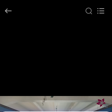
Leafy
Textiles
CO.,
Ltd..
All
Rights
Reserved.
THUIS
PRODUCTEN
OVER
ONS
FABRIEKSREIS
KWALITEITSCONTROLE