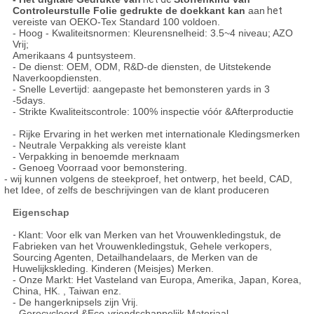
Controleurstulle Folie gedrukte de doekkant kan
aan
het
vereiste van OEKO-Tex Standard 100 voldoen.
- Hoog - Kwaliteitsnormen: Kleurensnelheid: 3.5~4 niveau; AZO
Vrij;
Amerikaans 4 puntsysteem.
- De dienst: OEM, ODM, R&D-de diensten, de Uitstekende
Naverkoopdiensten.
- Snelle Levertijd: aangepaste het bemonsteren yards in 3
-5days.
- Strikte Kwaliteitscontrole: 100% inspectie vóór &Afterproductie
- Rijke Ervaring in het werken met internationale Kledingsmerken
- Neutrale Verpakking als vereiste klant
- Verpakking in benoemde merknaam
- Genoeg Voorraad voor bemonstering.
- wij kunnen volgens de steekproef, het ontwerp, het beeld, CAD,
het Idee, of zelfs de beschrijvingen van de klant produceren
Eigenschap
-
Klant: Voor elk van Merken van het Vrouwenkledingstuk, de
Fabrieken van het Vrouwenkledingstuk, Gehele verkopers,
Sourcing Agenten, Detailhandelaars, de Merken van de
Huwelijkskleding. Kinderen (Meisjes) Merken.
- Onze Markt: Het Vasteland van Europa, Amerika, Japan, Korea,
China, HK. , Taiwan enz.
- De hangerknipsels zijn Vrij.
- Gerecycleerd &Eco-vriendschappelijk Materiaal