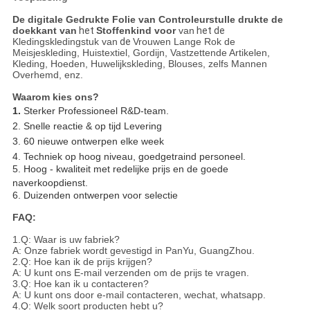
De digitale Gedrukte Folie van Controleurstulle drukte de
doekkant van
het
Stoffenkind voor
van
het de
Kledingskledingstuk van
de
Vrouwen Lange Rok de
Meisjeskleding, Huistextiel, Gordijn, Vastzettende Artikelen,
Kleding, Hoeden, Huwelijkskleding, Blouses, zelfs Mannen
Overhemd, enz.
Waarom kies ons?
1.
Sterker Professioneel R&D-team.
2. Snelle reactie & op tijd Levering
3. 60 nieuwe ontwerpen elke week
4. Techniek op hoog niveau, goedgetraind personeel.
5. Hoog - kwaliteit met redelijke prijs en de goede
naverkoopdienst.
6. Duizenden ontwerpen voor selectie
FAQ:
1.Q: Waar is uw fabriek?
A: Onze fabriek wordt gevestigd in PanYu, GuangZhou.
2.Q: Hoe kan ik de prijs krijgen?
A: U kunt ons E-mail verzenden om de prijs te vragen.
3.Q: Hoe kan ik u contacteren?
A: U kunt ons door e-mail contacteren, wechat, whatsapp.
4.Q: Welk soort producten hebt u?