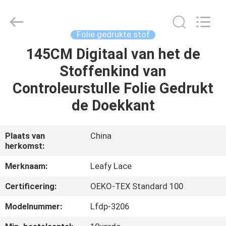
Leafy
Textiles
CO.,
Ltd..
All
Folie gedrukte stof
Rights
Reserved.
145CM Digitaal van het de
THUIS
Stoffenkind van
PRODUCTEN
Controleurstulle Folie Gedrukt
de Doekkant
OVER
ONS
Plaats van
China
herkomst:
FABRIEKSREIS
Merknaam:
Leafy Lace
Certificering:
OEKO-TEX Standard 100
KWALITEITSCONTROLE
Modelnummer:
Lfdp-3206