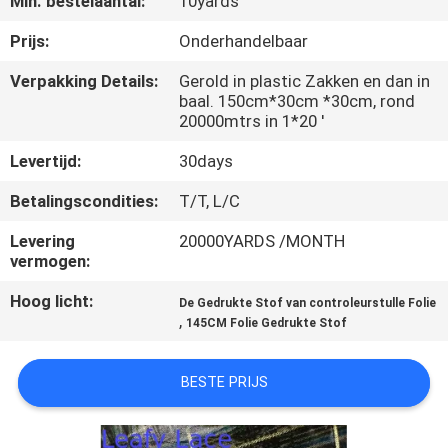
Min. bestelaantal:
10yards
CONTACTEER
ONS
Prijs:
Onderhandelbaar
Verpakking Details:
Gerold in plastic Zakken en dan in
baal. 150cm*30cm *30cm, rond
NIEUWS
20000mtrs in 1*20 '
Levertijd:
30days
VRAAG
EEN
Betalingscondities:
T/T, L/C
OFFERTE
Levering
20000YARDS /MONTH
vermogen:
AAN
Hoog licht:
De Gedrukte Stof van controleurstulle Folie
,
145CM Folie Gedrukte Stof
SITEMAP
BESTE PRIJS
PRIVACYBELEID