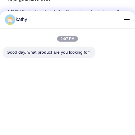
145CM Digitaal van het de Stoffenkind van Controleurstulle
Folie Gedrukt de Doekkant
kathy
Marinekleur 130CM Bijeengekomen Mesh Foil Printed Fabric
2:07 PM
Roze Met een laag bedekt Metaal schittert Tulle Mesh Foil
Printed Fabric
Good day, what product are you looking for?
populaire categorieën
Alle
Geborduurde 
Lovertje 
Kantstof
Geborduurde Stof
Geribde Kantstof
3D Bloemenkantstof
De Versiering Van 
Geborduurde 
Het Polyesterkant
Oogjestof