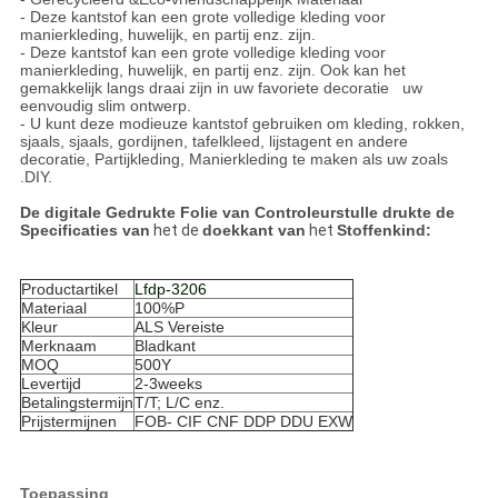
- Deze kantstof kan een grote volledige kleding voor
manierkleding, huwelijk, en partij enz. zijn.
- Deze kantstof kan een grote volledige kleding voor
manierkleding, huwelijk, en partij enz. zijn. Ook kan het
gemakkelijk langs draai zijn in uw favoriete decoratie uw
eenvoudig slim ontwerp.
- U kunt deze modieuze kantstof gebruiken om kleding, rokken,
sjaals, sjaals, gordijnen, tafelkleed, lijstagent en andere
decoratie, Partijkleding, Manierkleding te maken als uw zoals
.DIY.
De digitale Gedrukte Folie van Controleurstulle drukte de
Specificaties
van
het de
doekkant van
het
Stoffenkind
:
Productartikel
Lfdp-3206
Materiaal
100%P
Kleur
ALS Vereiste
Merknaam
Bladkant
MOQ
500Y
Levertijd
2-3weeks
Betalingstermijn
T/T; L/C enz.
Prijstermijnen
FOB- CIF CNF DDP DDU EXW
Toepassing