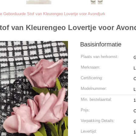
 Geborduurde Stof van Kleurengeo Lovertje voor Avondjurk
of van Kleurengeo Lovertje voor Avon
Basisinformatie
Plaats van herkomst:
G
Merknaam:
L
Certificering:
O
Modelnummer:
L
Min. bestelaantal:
1
Prijs:
O
Verpakking Details:
G
Levertijd:
1