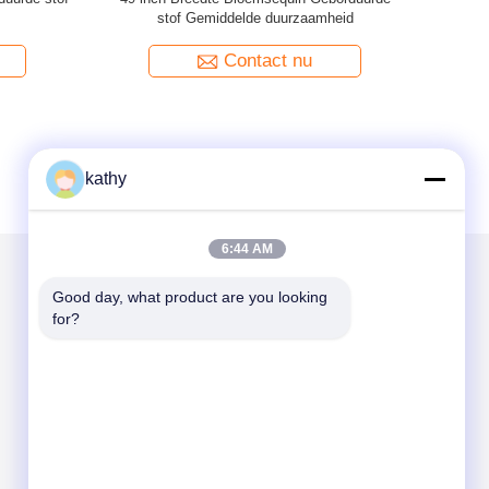
trouwjurkfabrikanten Minimalistische kantstof
voor moderne jurken
Contact nu
kathy
6:44 AM
Good day, what product are you looking 
Mail ons
for?