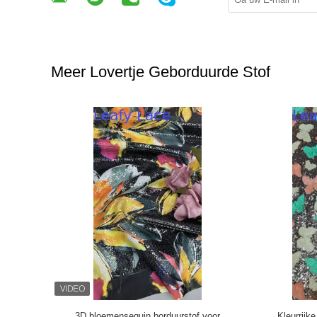
Meer Lovertje Geborduurde Stof
borduurde
High-end bruidsdoek kant stof 3D bloemen
OEM Kants