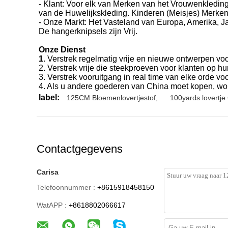
- Klant: Voor elk van Merken van het Vrouwenkledin
van de Huwelijkskleding. Kinderen (Meisjes) Merken
- Onze Markt: Het Vasteland van Europa, Amerika, J
De hangerknipsels zijn Vrij.
Onze Dienst
1.
Verstrek regelmatig vrije en nieuwe ontwerpen voo
2. Verstrek vrije die steekproeven voor klanten op h
3. Verstrek vooruitgang in real time van elke orde voo
4. Als u andere goederen van China moet kopen, wor
label:
125CM Bloemenlovertjestof
,
100yards lovertje
Contactgegevens
Carisa
Telefoonnummer :
+8615918458150
WatAPP :
+8618802066617