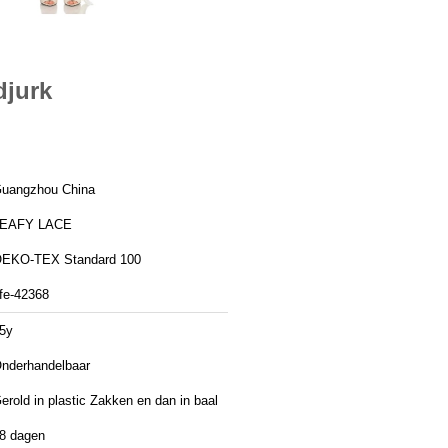
djurk
uangzhou China
EAFY LACE
EKO-TEX Standard 100
fe-42368
5y
nderhandelbaar
erold in plastic Zakken en dan in baal
8 dagen