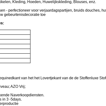
rtikelen, Kleding, Hoeden, Huwelijkskleding, Blouses, enz.
 - perfectioneer voor verjaardagspartijen, bruids douches, huw
w gebeurtenisdecoratie toe
es:
equinedkant van het het Lovertjekant van de de Stoffenluxe Sto
iveau; AZO Vrij;
ekende Naverkoopdiensten.
 in 3 -5days.
terproductie