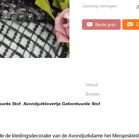
Levering vermogen:
2
C
Beste prijs
Inhoud:
Breedte:
urde Stof
Avondjurklovertje Geborduurde Stof
,
de de kledingsdecoratie van de Avondjurkdame het Meisjeskledi