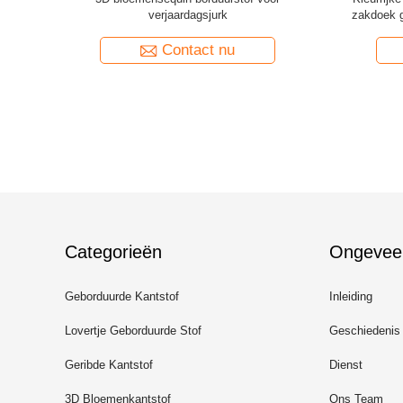
heid
voor trouwjurken zachte bruids kant stof voor
Paillett
elegante trouwjurken
Contact nu
Categorieën
Ongevee
Geborduurde Kantstof
Inleiding
Lovertje Geborduurde Stof
Geschiedenis
Geribde Kantstof
Dienst
3D Bloemenkantstof
Ons Team