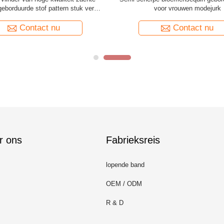
en Geborduurde Kantstof Elegante
modecollecties
Mooie Kleur
Contact nu
Contact nu
r ons
Fabrieksreis
lopende band
OEM / ODM
R & D