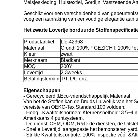
Meisjeskleding, Huistextiel, Gordijn, Vastzettende A
Geschikt voor een verscheidenheid van gebeurtenissen
voeg een aanraking van eenvoudige elegantie aan u
Het zwarte Lovertje borduurde Stoffenspecificati
Productartikel
Lfe-42368
Materiaal
Grond: 100%P GEZICHT: 100%Pet
Kleur
zwart
Merknaam
Bladkant
MOQ
200Y
Levertijd
2-3weeks
Betalingstermijn
T/T; L/C enz.
Eigenschappen
-
Gerecycleerd &Eco-vriendschappelijk Materiaal
Van het de Stoffen kan de Bruids Huwelijk van het S
vereiste van OEKO-Tex Standard 100 voldoen.
- Hoog - Kwaliteitsnormen: Kleurensnelheid: 3.5~4 n
Amerikaans 4 puntsysteem.
- De dienst: OEM, ODM, R&D-de diensten, de Uitst
- Snelle Levertijd: aangepaste het bemonsteren yards
- Strikte Kwaliteitscontrole: 100% inspectie vóór &Af