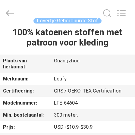
Leafy
Textiles
CO.,
Ltd..
All
Lovertje Geborduurde Stof
Rights
Reserved.
100% katoenen stoffen met
THUIS
patroon voor kleding
PRODUCTEN
Plaats van
Guangzhou
herkomst:
OVER
ONS
Merknaam:
Leafy
Certificering:
GRS / OEKO-TEX Certification
FABRIEKSREIS
Modelnummer:
LFE-64604
Min. bestelaantal:
300 meter.
KWALITEITSCONTROLE
Prijs:
USD+$10.9-$30.9