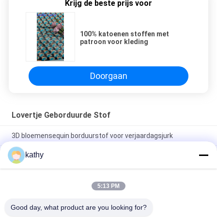
Krijg de beste prijs voor
100% katoenen stoffen met
patroon voor kleding
Doorgaan
Lovertje Geborduurde Stof
3D bloemensequin borduurstof voor verjaardagsjurk
kathy
Kleurrijke vlinder van hoge kwaliteit zachte zakdoek
geborduurde stof pattern stuk verf mesh grond voor mode
jurk
5:13 PM
Semi-scherpe bloemensequin geborduurde stof voor vrouwen
modejurk
Good day, what product are you looking for?