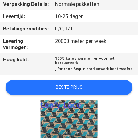
CONTACTEER
Verpakking Details:
Normale pakketten
ONS
Levertijd:
10-25 dagen
Betalingscondities:
L/C,T/T
NIEUWS
Levering
20000 meter per week
vermogen:
VRAAG
Hoog licht:
100% katoenen stoffen voor het
EEN
borduurwerk
,
Patroon Sequin borduurwerk kant weefsel
OFFERTE
AAN
BESTE PRIJS
SITEMAP
PRIVACYBELEID