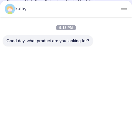
Kleurrijke Voile Kant Geborduurd Tulle Mesh Fabric
kathy
Geborduurde het Beddegoeddoek van Tulle Mesh Fabric
Garden Flower Lace
9:13 PM
Metaal de Drukdeklaag van Tulle Mesh Fabric Women Dress
Foil van de Stervorm
Good day, what product are you looking for?
populaire categorieën
Alle
Geborduurde 
Lovertje 
Kantstof
Geborduurde Stof
Geribde Kantstof
3D Bloemenkantstof
De Versiering Van 
Geborduurde 
Het Polyesterkant
Oogjestof
De Stof Van Het 
Tulle Mesh Fabric
Rekkant