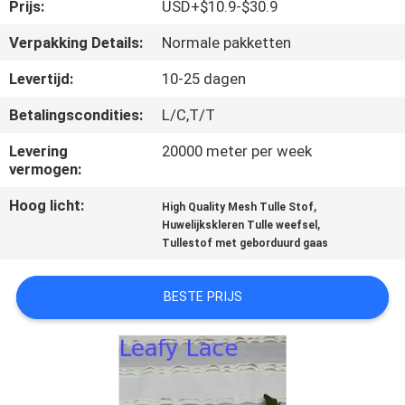
CONTACTEER
Prijs:
USD+$10.9-$30.9
ONS
Verpakking Details:
Normale pakketten
Levertijd:
10-25 dagen
NIEUWS
Betalingscondities:
L/C,T/T
VRAAG
Levering
20000 meter per week
vermogen:
EEN
Hoog licht:
,
High Quality Mesh Tulle Stof
OFFERTE
,
Huwelijkskleren Tulle weefsel
AAN
Tullestof met geborduurd gaas
BESTE PRIJS
SITEMAP
PRIVACYBELEID