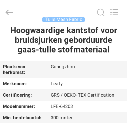
Leafy
Textiles
CO.,
Ltd..
All
Tulle Mesh Fabric
Rights
Reserved.
Hoogwaardige kantstof voor
THUIS
bruidsjurken geborduurde
PRODUCTEN
gaas-tulle stofmateriaal
OVER
Plaats van
Guangzhou
herkomst:
ONS
Merknaam:
Leafy
FABRIEKSREIS
Certificering:
GRS / OEKO-TEX Certification
Modelnummer:
LFE-64203
KWALITEITSCONTROLE
Min. bestelaantal:
300 meter.