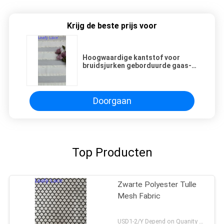
Krijg de beste prijs voor
Hoogwaardige kantstof voor
bruidsjurken geborduurde gaas-
tulle stofmateriaal
Doorgaan
Top Producten
Zwarte Polyester Tulle
Mesh Fabric
USD1-2/Y Depend on Quanity MOQ:10yards