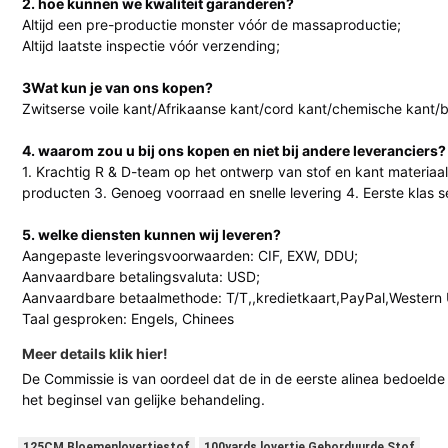
2. hoe kunnen we kwaliteit garanderen?
Altijd een pre-productie monster vóór de massaproductie;
Altijd laatste inspectie vóór verzending;
3Wat kun je van ons kopen?
Zwitserse voile kant/Afrikaanse kant/cord kant/chemische kant/b
4. waarom zou u bij ons kopen en niet bij andere leveranciers?
1. Krachtig R & D-team op het ontwerp van stof en kant materia
producten 3. Genoeg voorraad en snelle levering 4. Eerste klas s
5. welke diensten kunnen wij leveren?
Aangepaste leveringsvoorwaarden: CIF, EXW, DDU;
Aanvaardbare betalingsvaluta: USD;
Aanvaardbare betaalmethode: T/T,,kredietkaart,PayPal,Western 
Taal gesproken: Engels, Chinees
Meer details klik hier!
De Commissie is van oordeel dat de in de eerste alinea bedoelde
het beginsel van gelijke behandeling.
125CM Bloemenlovertjestof
100yards lovertje Geborduurde Stof