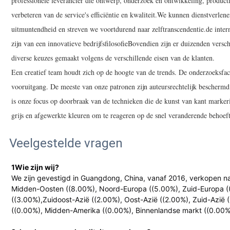
professionele leverancier die ontwerp, onderzoek en ontwikkeling, productie
verbeteren van de service's efficiëntie en kwaliteit.We kunnen dienstverl
uitmuntendheid en streven we voortdurend naar zelftranscendentie.de inte
zijn van een innovatieve bedrijfsfilosofieBovendien zijn er duizenden versc
diverse keuzes gemaakt volgens de verschillende eisen van de klanten.
Een creatief team houdt zich op de hoogte van de trends. De onderzoeksfaci
vooruitgang. De meeste van onze patronen zijn auteursrechtelijk beschermd
is onze focus op doorbraak van de technieken die de kunst van kant marke
grijs en afgewerkte kleuren om te reageren op de snel veranderende behoef
Veelgestelde vragen
1Wie zijn wij?
We zijn gevestigd in Guangdong, China, vanaf 2016, verkopen na
Midden-Oosten ((8.00%), Noord-Europa ((5.00%), Zuid-Europa (
((3.00%),Zuidoost-Azië ((2.00%), Oost-Azië ((2.00%), Zuid-Azië
((0.00%), Midden-Amerika ((0.00%), Binnenlandse markt ((0.00%