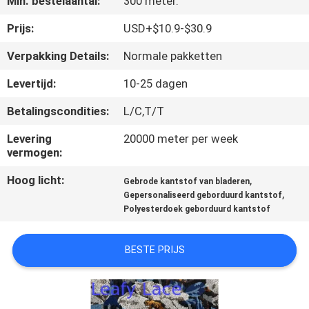
Min. bestelaantal:
300 meter.
CONTACTEER
ONS
Prijs:
USD+$10.9-$30.9
Verpakking Details:
Normale pakketten
NIEUWS
Levertijd:
10-25 dagen
Betalingscondities:
L/C,T/T
VRAAG
EEN
Levering
20000 meter per week
vermogen:
OFFERTE
Hoog licht:
,
Gebrode kantstof van bladeren
AAN
,
Gepersonaliseerd geborduurd kantstof
Polyesterdoek geborduurd kantstof
SITEMAP
BESTE PRIJS
PRIVACYBELEID