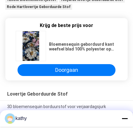
Rode Hartlovertje Geborduurde Stof
Krijg de beste prijs voor
Bloemensequin geborduurd kant
weefsel blad 100% polyester op
maat Nieuwe collecties
Doorgaan
Lovertje Geborduurde Stof
3D bloemensequin borduurstof voor verjaardagsjurk
kathy
Kleurrijke vlinder van hoge kwaliteit zachte zakdoek
geborduurde stof pattern stuk verf mesh grond voor mode
jurk