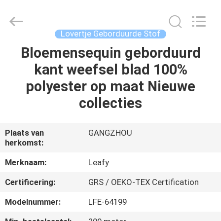
Leafy
Textiles
CO.,
Ltd..
All
Lovertje Geborduurde Stof
Rights
Reserved.
Bloemensequin geborduurd
THUIS
kant weefsel blad 100%
PRODUCTEN
polyester op maat Nieuwe
collecties
OVER
ONS
Plaats van
GANGZHOU
herkomst:
FABRIEKSREIS
Merknaam:
Leafy
Certificering:
GRS / OEKO-TEX Certification
KWALITEITSCONTROLE
Modelnummer:
LFE-64199