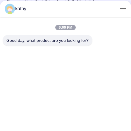
Kleurrijke Voile Kant Geborduurd Tulle Mesh Fabric
kathy
Geborduurde het Beddegoeddoek van Tulle Mesh Fabric
Garden Flower Lace
6:09 PM
Metaal de Drukdeklaag van Tulle Mesh Fabric Women Dress
Foil van de Stervorm
Good day, what product are you looking for?
populaire categorieën
Alle
Geborduurde 
Lovertje 
Kantstof
Geborduurde Stof
Geribde Kantstof
3D Bloemenkantstof
De Versiering Van 
Geborduurde 
Het Polyesterkant
Oogjestof
De Stof Van Het 
Tulle Mesh Fabric
Rekkant