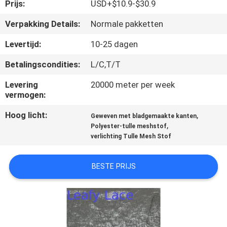
CONTACTEER
Prijs:
USD+$10.9-$30.9
ONS
Verpakking Details:
Normale pakketten
Levertijd:
10-25 dagen
NIEUWS
Betalingscondities:
L/C,T/T
VRAAG
Levering
20000 meter per week
vermogen:
EEN
Hoog licht:
,
Geweven met bladgemaakte kanten
OFFERTE
,
Polyester-tulle meshstof
AAN
verlichting Tulle Mesh Stof
BESTE PRIJS
SITEMAP
PRIVACYBELEID