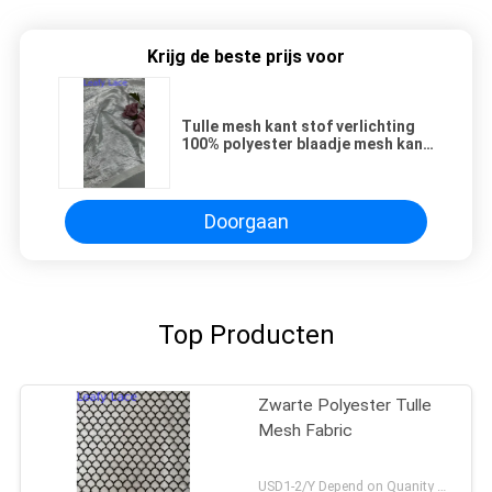
Krijg de beste prijs voor
Tulle mesh kant stof verlichting
100% polyester blaadje mesh kant
stof
Doorgaan
Top Producten
Zwarte Polyester Tulle
Mesh Fabric
USD1-2/Y Depend on Quanity MOQ:10yards