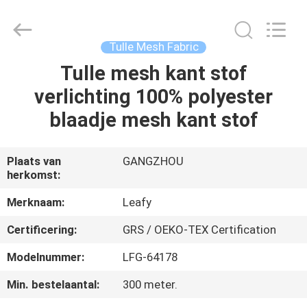
Leafy
Textiles
CO.,
Ltd..
All
Tulle Mesh Fabric
Rights
Reserved.
Tulle mesh kant stof
THUIS
verlichting 100% polyester
PRODUCTEN
blaadje mesh kant stof
OVER
Plaats van
GANGZHOU
herkomst:
ONS
Merknaam:
Leafy
FABRIEKSREIS
Certificering:
GRS / OEKO-TEX Certification
Modelnummer:
LFG-64178
KWALITEITSCONTROLE
Min. bestelaantal:
300 meter.