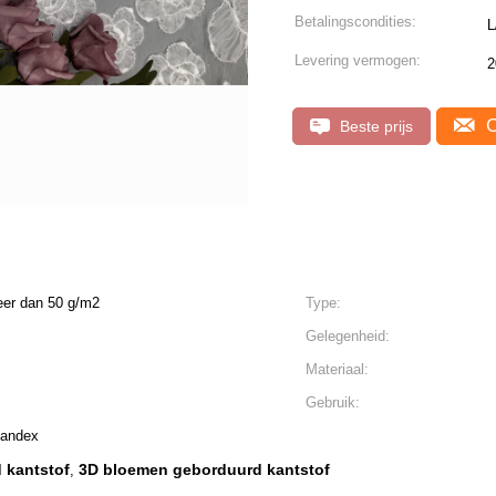
Betalingscondities:
L
Levering vermogen:
2
C
Beste prijs
eer dan 50 g/m2
Type:
Gelegenheid:
Materiaal:
Gebruik:
pandex
d kantstof
3D bloemen geborduurd kantstof
,