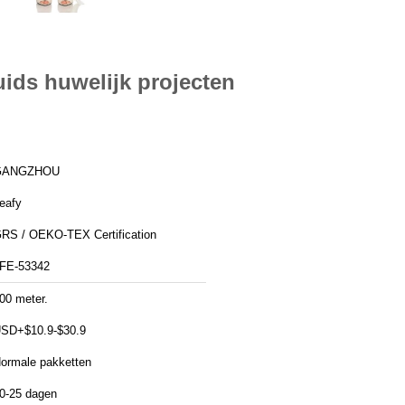
uids huwelijk projecten
GANGZHOU
eafy
RS / OEKO-TEX Certification
FE-53342
00 meter.
SD+$10.9-$30.9
ormale pakketten
0-25 dagen