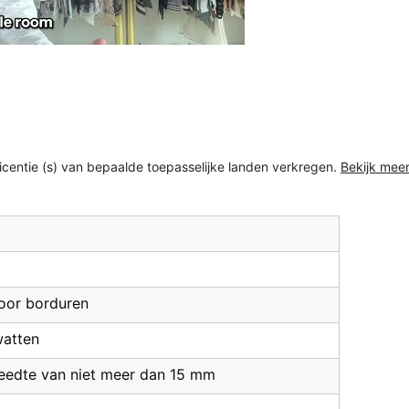
/licentie (s) van bepaalde toepasselijke landen verkregen.
Bekijk mee
g
voor borduren
watten
eedte van niet meer dan 15 mm