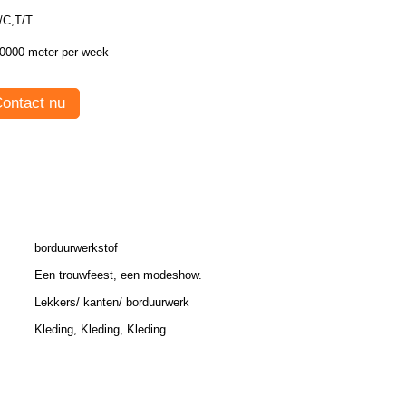
/C,T/T
0000 meter per week
ontact nu
borduurwerkstof
Een trouwfeest, een modeshow.
Lekkers/ kanten/ borduurwerk
Kleding, Kleding, Kleding