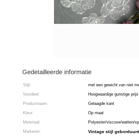
Gedetailleerde informatie
Stijl:
met een gewicht van niet m
Voordeel:
Hoogwaardige gunstige prijs
Productnaam:
Gelaagde kant
Kleur:
Op maat
Meteriaal:
Polyester/viscose/watten/s
Markeren:
Vintage stijl geborduur