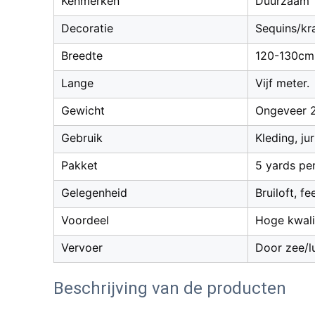
Kenmerken
Duurzaam
Decoratie
Sequins/kr
Breedte
120-130cm /
Lange
Vijf meter.
Gewicht
Ongeveer 2
Gebruik
Kleding, ju
Pakket
5 yards pe
Gelegenheid
Bruiloft, f
Voordeel
Hoge kwalit
Vervoer
Door zee/l
Beschrijving van de producten