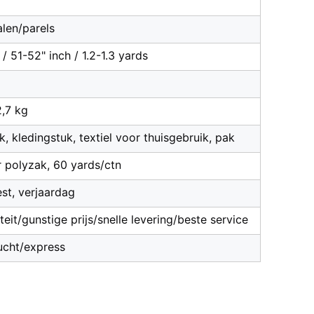
alen/parels
 51-52" inch / 1.2-1.3 yards
,7 kg
rk, kledingstuk, textiel voor thuisgebruik, pak
r polyzak, 60 yards/ctn
eest, verjaardag
eit/gunstige prijs/snelle levering/beste service
ucht/express